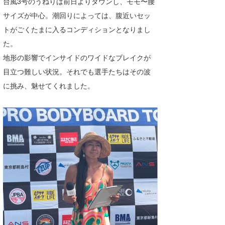
台風3号のうねりは前日よりダウンし、モモ〜腰
Core Surf Japan
サイズが中心。潮回りによっては、腹近いセッ
トがごくたまに入るコンディションとなりまし
メディア
Naoya Kimoto
た。
波伝説アンバサダー/プロライダー
mitsuteru Kamio
SURFMEDIA
地形の影響でインサイドのワイドなブレイクが
目立つ難しい状況。それでも選手たちはその波
波伝説スタッフ
Yasunari Inoue
Colors MAGAZINE
福島寿実子
に挑み、魅せてくれました。
Yoshiyuki Obata
WAVAL
中浦“JET”章
☆加藤
波伝説
arukasvision
嵯峨明日香
+☆maki☆+
DELTA FORCE SURF
進士剛光
Aichan
CBA Films
田原啓江
chan-U
熊谷素子
植村未来
ECE
NOBUFUKU
G◎Da
大野”MAR”修聖
H