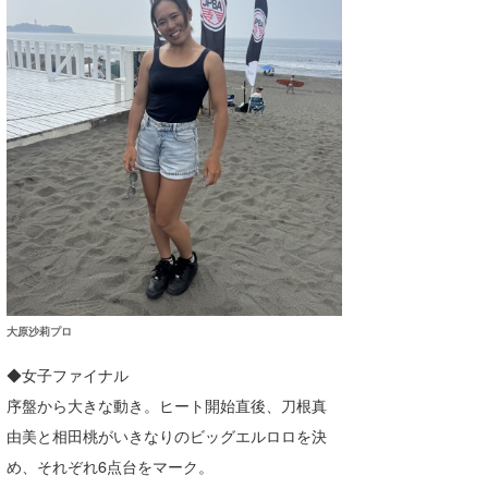
たっちー
ハンマー
まっきー
三輪予報士
小川予報士
上田純子
上條将美
大原沙莉プロ
唐澤予報士
◆女子ファイナル
SancheZ
序盤から大きな動き。ヒート開始直後、刀根真
ゴン
由美と相田桃がいきなりのビッグエルロロを決
め、それぞれ6点台をマーク。
米山予報士