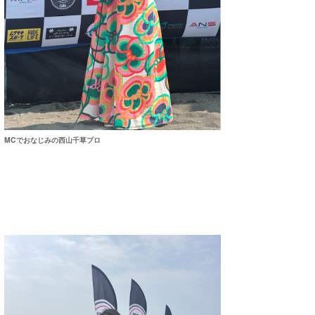
喜納海人
KID
KOBU
KY
MIN
mitz
MCでおなじみの西山千草プロ
OYZ
S.K
Soulman
VAGY
waka☆=
YUKI☆