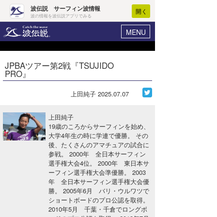
波伝説 サーフィン波情報
開く
波の情報を波伝説アプリでみる
MENU
ニュース
ヘルプ
マイホーム
JPBAツアー第2戦『TSUJIDO
Core Surf Japan
PRO』
ログイン
コンテスト
新規会員登録
上田純子
2025.07.07
ファッション/グッズ
波情報･概況
上田純子
アート＆エンタメ
19歳のころからサーフィンを始め、
波予想ツール
WAVE HUNTER
大学4年生の時に学連で優勝。 その
後、たくさんのアマチュアの試合に
コラム
気象情報
参戦。 2000年 全日本サーフィン
選手権大会4位。 2000年 東日本サ
トラベル
ニュース
ーフィン選手権大会準優勝。 2003
年 全日本サーフィン選手権大会優
ショップ情報
サーフィンエリアガイド
勝。 2005年6月 バリ・ウルワツで
ショートボードのプロ公認を取得。
ショップ情報
ウラナミ
会員メニュー
2010年5月 千葉・千倉でロングボ