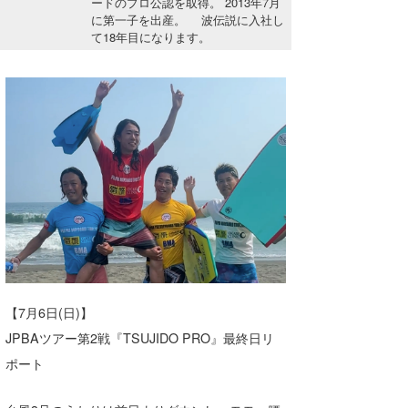
ードのプロ公認を取得。 2013年7月
湘南
お知らせ
に第一子を出産。 波伝説に入社し
今月のプレゼント
て18年目になります。
千葉北
その他
伊豆
ルール＆How to
千葉南
VOTE!
大阪
サーファーズ
四国
沖縄
【7月6日(日)】
JPBAツアー第2戦『TSUJIDO PRO』最終日リ
ポート
ライター/寄稿メディア