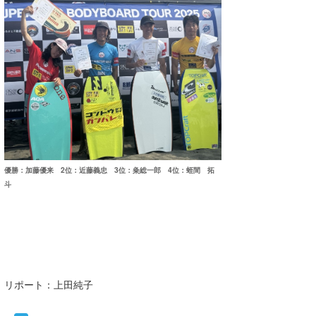
優勝：加藤優来 2位：近藤義忠 3位：粂総一郎 4位：蛭間 拓
斗
リポート：上田純子