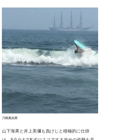
wanda
予報士 hiro.
banpaku
Mr.K
chappy
Romisea
刀根真由美
山下海果と井上美彌も負けじと積極的に仕掛
け、5点台を2本ずつスコアする攻めの姿勢を見