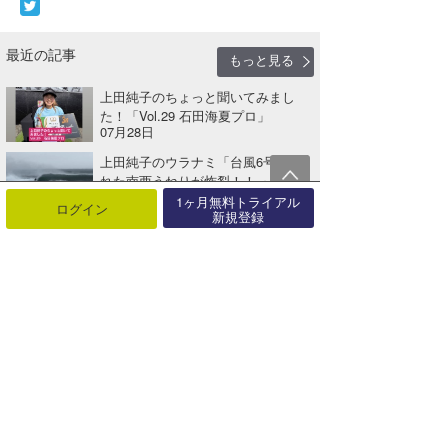
最近の記事
もっと見る
上田純子のちょっと聞いてみまし
た！「Vol.29 石田海夏プロ」
07月28日
上田純子のウラナミ「台風6号！ 切
れた南西うねりが炸裂！！ 」
07月20日
1ヶ月無料トライアル
ログイン
新規登録
上田純子のウラナミ『休憩時間は海
へダッシュ ～30分一本勝負の海 』
06月08日
上田純子のウラナミ『夜明け前チェ
ック 復活しました〜！』
04月28日
『S.LEAGUE 25-26 GRAND
FINALS 限界突破の･･･
04月27日
上田純子のウラナミ『ついに来た！
奄美大島初上陸』