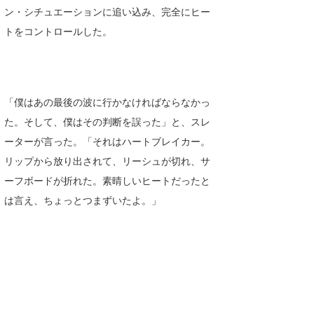
ン・シチュエーションに追い込み、完全にヒー
喜納海人
KID
トをコントロールした。
KOBU
KY
「僕はあの最後の波に行かなければならなかっ
MIN
た。そして、僕はその判断を誤った」と、スレ
mitz
ーターが言った。「それはハートブレイカー。
リップから放り出されて、リーシュが切れ、サ
OYZ
ーフボードが折れた。素晴しいヒートだったと
S.K
は言え、ちょっとつまずいたよ。」
Soulman
VAGY
waka☆=
YUKI☆