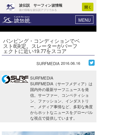
波伝説 サーフィン波情報
開く
波の情報を波伝説アプリでみる
MENU
ニュース
ヘルプ
マイホーム
パンピング・コンディションでベ
Core Surf Japan
スト8決定。スレーターがパーフ
ログイン
ェクトに近い19.77をスコア
コンテスト
新規会員登録
2016.06.16
SURFMEDIA
ファッション/グッズ
波情報･概況
アート＆エンタメ
SURFMEDIA
波予想ツール
WAVE HUNTER
SURFMEDIA（サーフメディア）は
国内外の最新サーフニュースを発
コラム
気象情報
信。サーファー、コンペティショ
ン、ファッション、インダストリ
トラベル
ニュース
ー、メディア事情など、多彩な角度
からホットなニュースをグローバル
ショップ情報
サーフィンエリアガイド
な視点で提供しています。
ショップ情報
ウラナミ
会員メニュー