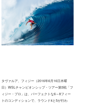
湘南
お知らせ
今月のプレゼント
千葉北
その他
伊豆
ルール＆How to
千葉南
VOTE!
大阪
サーファーズ
四国
沖縄
タヴァルア、フィジー（2016年6月16日木曜
日）WSLチャンピオンシップ・ツアー第5戦「フ
ィジー・プロ」は、パーフェクトな6～8フィー
トのコンディションで、ラウンド4と5が行わ
ライター/寄稿メディア