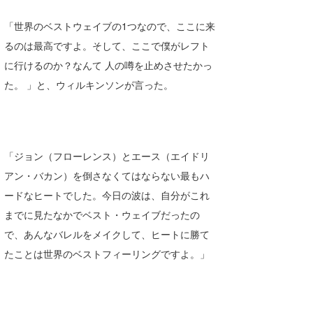
wanda
「世界のベストウェイブの1つなので、ここに来
るのは最高ですよ。そして、ここで僕がレフト
予報士 hiro.
に行けるのか？なんて 人の噂を止めさせたかっ
banpaku
た。 」と、ウィルキンソンが言った。
Mr.K
chappy
「ジョン（フローレンス）とエース（エイドリ
Romisea
アン・バカン）を倒さなくてはならない最もハ
ードなヒートでした。今日の波は、自分がこれ
までに見たなかでベスト・ウェイブだったの
で、あんなバレルをメイクして、ヒートに勝て
たことは世界のベストフィーリングですよ。」