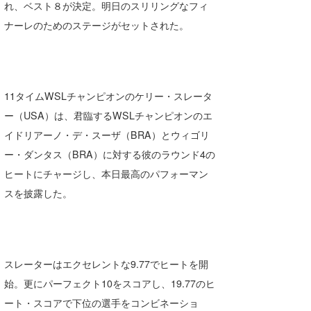
れ、ベスト８が決定。明日のスリリングなフィ
Core Surf Japan
ナーレのためのステージがセットされた。
メディア
Naoya Kimoto
波伝説アンバサダー/プロライダー
mitsuteru Kamio
SURFMEDIA
11タイムWSLチャンピオンのケリー・スレータ
波伝説スタッフ
Yasunari Inoue
Colors MAGAZINE
福島寿実子
ー（USA）は、君臨するWSLチャンピオンのエ
Yoshiyuki Obata
WAVAL
中浦“JET”章
☆加藤
波伝説
イドリアーノ・デ・スーザ（BRA）とウィゴリ
ー・ダンタス（BRA）に対する彼のラウンド4の
arukasvision
嵯峨明日香
+☆maki☆+
ヒートにチャージし、本日最高のパフォーマン
DELTA FORCE SURF
進士剛光
Aichan
スを披露した。
CBA Films
田原啓江
chan-U
熊谷素子
植村未来
ECE
スレーターはエクセレントな9.77でヒートを開
NOBUFUKU
G◎Da
始。更にパーフェクト10をスコアし、19.77のヒ
大野”MAR”修聖
H
ート・スコアで下位の選手をコンビネーショ