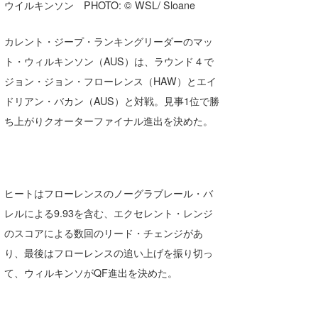
ウイルキンソン PHOTO: © WSL/ Sloane
たっちー
カレント・ジープ・ランキングリーダーのマッ
ハンマー
ト・ウィルキンソン（AUS）は、ラウンド４で
まっきー
ジョン・ジョン・フローレンス（HAW）とエイ
ドリアン・バカン（AUS）と対戦。見事1位で勝
三輪予報士
ち上がりクオーターファイナル進出を決めた。
小川予報士
上田純子
ヒートはフローレンスのノーグラブレール・バ
上條将美
レルによる9.93を含む、エクセレント・レンジ
唐澤予報士
のスコアによる数回のリード・チェンジがあ
り、最後はフローレンスの追い上げを振り切っ
SancheZ
て、ウィルキンソがQF進出を決めた。
ゴン
米山予報士