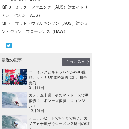
QF 3：ミック・ファニング（AUS）対エイドリ
アン・バカン（AUS）
QF 4：マット・ウィルキンソン（AUS）対ジョ
ン・ジョン・フローレンス（HAW）
最近の記事
もっと見る
ユーイングとキャラハンがWJC優
勝。マヒナ3年連続決勝進出。川合
美乃･･･
01月11日
カノア五十嵐、初のマスターズで準
優勝！ ボレーズ優勝。ジョンジョ
ン3･･･
12月21日
デュアルヒートでR３まで終了。カ
ノア五十嵐が今シーズン２度目のCT
４･･･