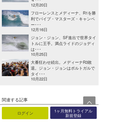
12月20日
フローレンスとメディーナ、R1を勝
利でパイプ・マスターズ・キャンペ
ー･･･
12月16日
ジョン・ジョン、SF進出で世界タイ
トルに王手。満点ライドのジョディ
は･･･
10月25日
大番狂わせ続出。メディーナR3敗
退。ジョン・ジョンはポルトガルで
タイ･･･
10月22日
関連する記事
2024 Taito Beach Club Classic 開催決定！【AD】
1ヶ月無料トライアル
ログイン
新規登録
2024年04月15日
【速報】Hello Pacitan Proにて和井田理央プロが優勝！
2017年08月19日