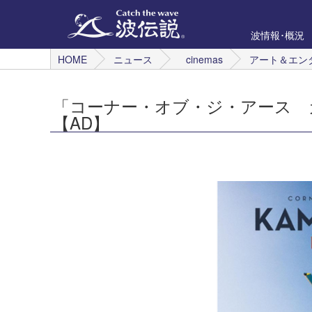
波情報･概況
HOME
ニュース
cinemas
アート＆エン
「コーナー・オブ・ジ・アース カ
【AD】