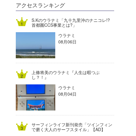
DELTA FORCE SURF
進士剛光
Aichan
アクセスランキング
CBA Films
田原啓江
chan-U
S.Kのウラナミ「九十九里沖のナニコレ!?
首都圏CCS事業とは?」
熊谷素子
植村未来
ECE
ウラナミ
NOBUFUKU
G◎Da
08月06日
大野”MAR”修聖
H
喜納海人
KID
上條将美のウラナミ『人生は暇つぶ
KOBU
し？！』
ウラナミ
KY
08月04日
MIN
mitz
サーフィンライフ新刊発売「ツインフィン
OYZ
で磨く大人のサーフスタイル」【AD】