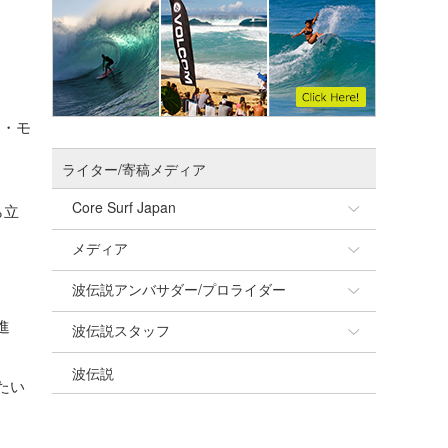
ィ・モ
ライター/寄稿メディア
Core Surf Japan
ら立
メディア
Naoya Kimoto
波伝説アンバサダー/プロライダー
mitsuteru Kamio
SURFMEDIA
進
波伝説スタッフ
Yasunari Inoue
Colors MAGAZINE
福島寿実子
波伝説
Yoshiyuki Obata
WAVAL
中浦“JET”章
☆加藤
たい
arukasvision
嵯峨明日香
+☆maki☆+