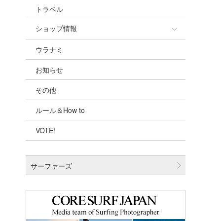
トラベル
ショップ情報
ウラナミ
ショップ情報
お知らせ
湘南
その他
千葉北
ルール＆How to
伊豆
VOTE!
千葉南
大阪
サーファーズ
四国
沖縄