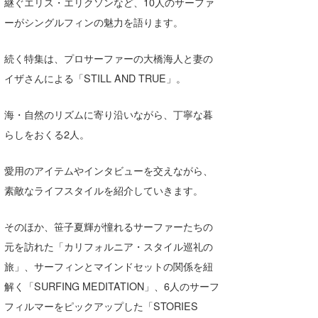
継ぐエリス・エリクソンなど、10⼈のサーファ
喜納海人
KID
ーがシングルフィンの魅⼒を語ります。
KOBU
続く特集は、プロサーファーの⼤橋海⼈と妻の
KY
イザさんによる「STILL AND TRUE」。
MIN
海・⾃然のリズムに寄り沿いながら、丁寧な暮
らしをおくる2⼈。
mitz
OYZ
愛⽤のアイテムやインタビューを交えながら、
素敵なライフスタイルを紹介していきます。
S.K
Soulman
そのほか、笹⼦夏輝が憧れるサーファーたちの
元を訪れた「カリフォルニア・スタイル巡礼の
VAGY
旅」、サーフィンとマインドセットの関係を紐
waka☆=
解く「SURFING MEDITATION」、6⼈のサーフ
フィルマーをピックアップした「STORIES
YUKI☆