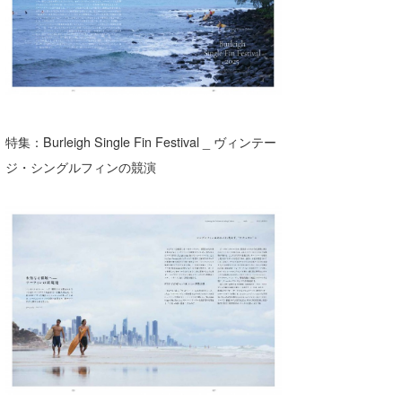
wanda
予報士 hiro.
banpaku
Mr.K
特集：Burleigh Single Fin Festival _ ヴィンテー
ジ・シングルフィンの競演
chappy
Romisea