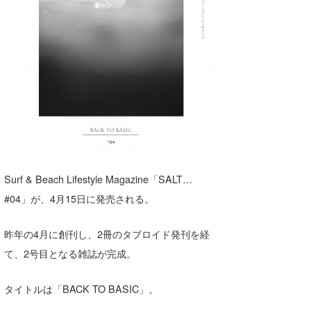
湘南
お知らせ
今月のプレゼント
千葉北
その他
伊豆
ルール＆How to
千葉南
VOTE!
大阪
サーファーズ
四国
Surf & Beach Lifestyle Magazine「SALT…
沖縄
#04」が、4⽉15⽇に発売される。
昨年の4⽉に創刊し、2冊のタブロイド発刊を経
て、2号⽬となる雑誌が完成。
タイトルは「BACK TO BASIC」。
ライター/寄稿メディア