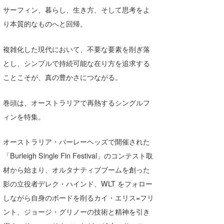
サーフィン、暮らし、⽣き⽅、そして思考をよ
Core Surf Japan
り本質的なものへと回帰。
メディア
Naoya Kimoto
複雑化した現代において、不要な要素を削ぎ落
波伝説アンバサダー/プロライダー
mitsuteru Kamio
SURFMEDIA
とし、シンプルで持続可能な在り⽅を追求する
波伝説スタッフ
Yasunari Inoue
Colors MAGAZINE
福島寿実子
ことこそが、真の豊かさにつながる。
Yoshiyuki Obata
WAVAL
中浦“JET”章
☆加藤
波伝説
巻頭は、オーストラリアで再熱するシングルフ
arukasvision
嵯峨明日香
+☆maki☆+
ィンを特集。
DELTA FORCE SURF
進士剛光
Aichan
オーストラリア・バーレーヘッズで開催された
CBA Films
田原啓江
chan-U
「Burleigh Single Fin Festival」のコンテスト取
材から始まり、オルタナティブブームを創った
熊谷素子
植村未来
ECE
影の⽴役者デレク・ハインド、WLT をフォロー
NOBUFUKU
G◎Da
しながら⾃⾝のボードを削るカイ・エリス=フリ
ント、ジョージ・グリノーの技術と精神を引き
大野”MAR”修聖
H