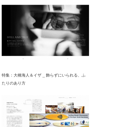
特集：⼤橋海⼈＆イザ _ 飾らずにいられる、ふ
たりのあり⽅