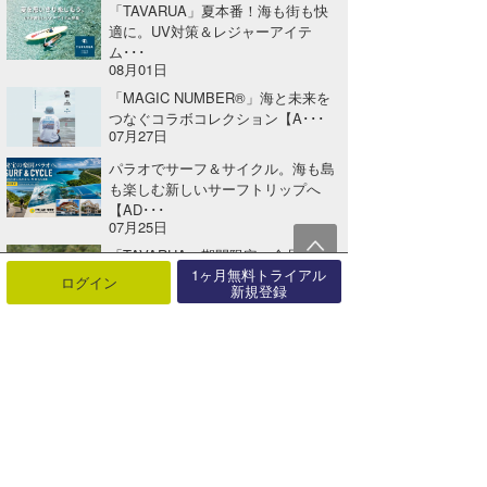
「TAVARUA」夏本番！海も街も快
適に。UV対策＆レジャーアイテ
ム･･･
08月01日
「MAGIC NUMBER®」海と未来を
つなぐコラボコレクション【A･･･
07月27日
パラオでサーフ＆サイクル。海も島
も楽しむ新しいサーフトリップへ
【AD･･･
07月25日
「TAVARUA」期間限定、全品送料
1ヶ月無料トライアル
無料キャンペーン開催！【AD】
ログイン
新規登録
07月25日
海でも日常でも着けっぱなし。グラ
ファイトバンドのカラー＆アンクレ
ット･･･
07月24日
関連する記事