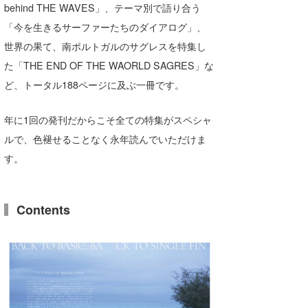
behind THE WAVES」、テーマ別で語り合う
たっちー
「今を⽣きるサーファーたちのダイアログ」、
世界の果て、南ポルトガルのサグレスを特集し
ハンマー
た「THE END OF THE WAORLD SAGRES」な
まっきー
ど、トータル188ページに及ぶ⼀冊です。
三輪予報士
年に1回の発刊だからこそ全ての特集がスペシャ
小川予報士
ルで、⾊褪せることなく永年読んでいただけま
す。
上田純子
上條将美
Contents
唐澤予報士
SancheZ
ゴン
米山予報士