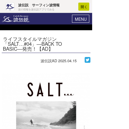
波伝説 サーフィン波情報
開く
波の情報を波伝説アプリでみる
MENU
ニュース
ヘルプ
マイホーム
ライフスタイルマガジン
Core Surf Japan
「SALT…#04」―BACK TO
ログイン
BASIC―発売！【AD】
コンテスト
新規会員登録
波伝説AD
2025.04.15
ファッション/グッズ
波情報･概況
アート＆エンタメ
波予想ツール
WAVE HUNTER
コラム
気象情報
トラベル
ニュース
ショップ情報
サーフィンエリアガイド
ショップ情報
ウラナミ
会員メニュー