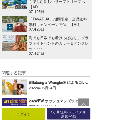
も楽しむ新しいサーフトリップへ
【AD･･･
07月25日
「TAVARUA」期間限定、全品送料
無料キャンペーン開催！【AD】
07月25日
海でも日常でも着けっぱなし。グラ
ファイトバンドのカラー＆アンクレ
ット･･･
07月24日
関連する記事
Billabong x Wrangler® によるコレクション第3弾がリリース【AD】
2022年05月24日
2024/FW オッシュマンズウェットスーツフェアー開始！【AD】
2024年09月06日
1ヶ月無料トライアル
ログイン
新規登録
『QUIKSILVER』グリフィン・コラピント初のシグネチャーボードショーツを発売【AD】
2024年02月01日