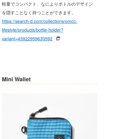
軽量でコンパクト、なによりボトルのデザイン
たっちー
を隠すことなく持つことができます。
https://search-d.com/collections/omcc-
ハンマー
lifestyle/products/bottle-holder?
まっきー
variant=43922959630592
三輪予報士
小川予報士
上田純子
Mini Wallet
上條将美
唐澤予報士
SancheZ
ゴン
米山予報士