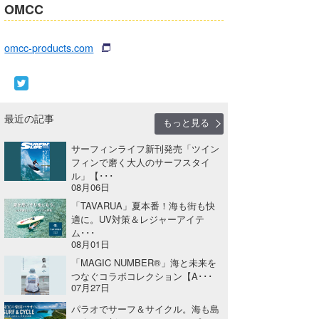
OMCC
omcc-products.com
最近の記事
もっと見る
サーフィンライフ新刊発売「ツイン
フィンで磨く大人のサーフスタイ
ル」【･･･
08月06日
「TAVARUA」夏本番！海も街も快
適に。UV対策＆レジャーアイテ
ム･･･
08月01日
「MAGIC NUMBER®」海と未来を
つなぐコラボコレクション【A･･･
07月27日
パラオでサーフ＆サイクル。海も島