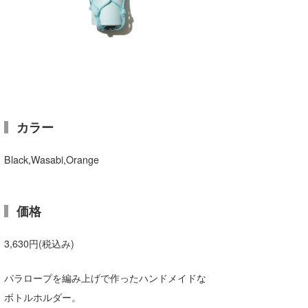
喜納海人
KID
KOBU
KY
MIN
カラー
mitz
OYZ
Black,Wasabi,Orange
S.K
価格
Soulman
3,630円(税込み)
VAGY
waka☆=
パラロープを編み上げで作ったハンドメイドな
ボトルホルダー。
YUKI☆