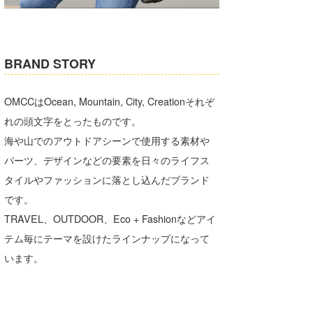
湘南
お知らせ
今月のプレゼント
千葉北
その他
BRAND STORY
伊豆
ルール＆How to
千葉南
VOTE!
OMCCはOcean, Mountain, City, Creationそれぞ
れの頭文字をとったものです。
大阪
海や山でのアウトドアシーンで使用する素材や
サーファーズ
四国
パーツ、デザインなどの要素を日々のライフス
タイルやファッションに落とし込んだブランド
沖縄
です。
TRAVEL、OUTDOOR、Eco + Fashionなどアイ
テム毎にテーマを設けたラインナップになって
います。
ライター/寄稿メディア