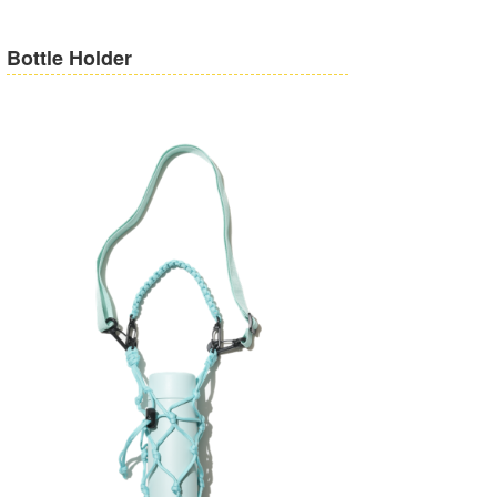
Core Surf Japan
Bottle Holder
メディア
Naoya Kimoto
波伝説アンバサダー/プロライダー
mitsuteru Kamio
SURFMEDIA
波伝説スタッフ
Yasunari Inoue
Colors MAGAZINE
福島寿実子
Yoshiyuki Obata
WAVAL
中浦“JET”章
☆加藤
波伝説
arukasvision
嵯峨明日香
+☆maki☆+
DELTA FORCE SURF
進士剛光
Aichan
CBA Films
田原啓江
chan-U
熊谷素子
植村未来
ECE
NOBUFUKU
G◎Da
大野”MAR”修聖
H