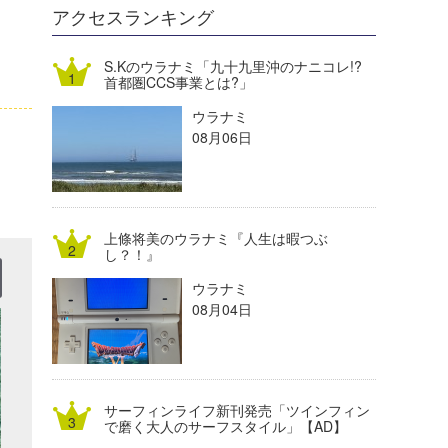
DELTA FORCE SURF
進士剛光
Aichan
アクセスランキング
CBA Films
田原啓江
chan-U
S.Kのウラナミ「九十九里沖のナニコレ!?
首都圏CCS事業とは?」
熊谷素子
植村未来
ECE
ウラナミ
NOBUFUKU
G◎Da
08月06日
大野”MAR”修聖
H
喜納海人
KID
上條将美のウラナミ『人生は暇つぶ
KOBU
し？！』
ウラナミ
KY
08月04日
MIN
mitz
サーフィンライフ新刊発売「ツインフィン
OYZ
で磨く大人のサーフスタイル」【AD】