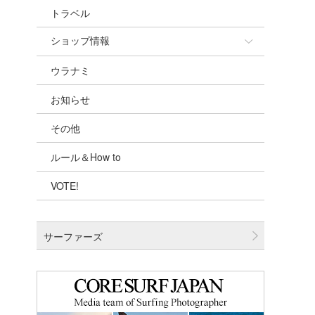
トラベル
ショップ情報
ウラナミ
ショップ情報
お知らせ
湘南
その他
千葉北
ルール＆How to
伊豆
VOTE!
千葉南
大阪
サーファーズ
四国
沖縄