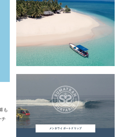
合算も
ーチ