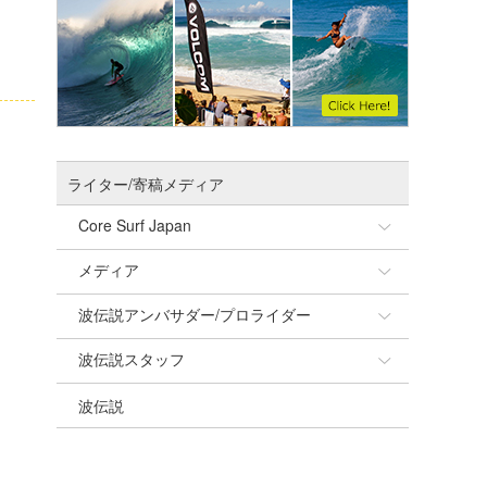
ライター/寄稿メディア
Core Surf Japan
メディア
Naoya Kimoto
波伝説アンバサダー/プロライダー
mitsuteru Kamio
SURFMEDIA
波伝説スタッフ
Yasunari Inoue
Colors MAGAZINE
福島寿実子
波伝説
Yoshiyuki Obata
WAVAL
中浦“JET”章
☆加藤
arukasvision
嵯峨明日香
+☆maki☆+