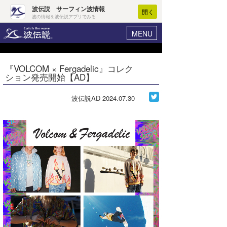
波伝説 サーフィン波情報
開く
波の情報を波伝説アプリでみる
MENU
ニュース
ヘルプ
マイホーム
『VOLCOM × Fergadelic』コレク
Core Surf Japan
ション発売開始【AD】
ログイン
コンテスト
新規会員登録
波伝説AD
2024.07.30
ファッション/グッズ
波情報･概況
アート＆エンタメ
波予想ツール
WAVE HUNTER
コラム
気象情報
トラベル
ニュース
ショップ情報
サーフィンエリアガイド
ショップ情報
ウラナミ
会員メニュー