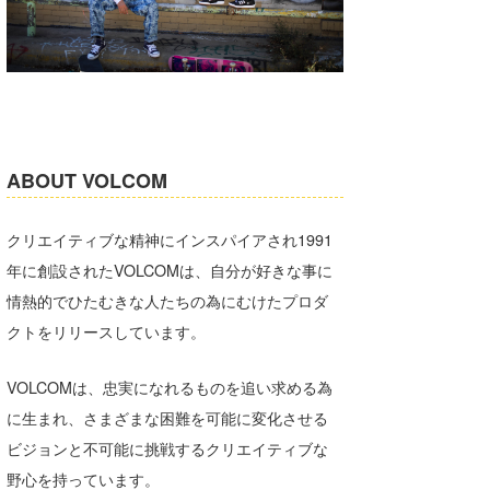
wanda
予報士 hiro.
banpaku
Mr.K
ABOUT VOLCOM
chappy
クリエイティブな精神にインスパイアされ1991
Romisea
年に創設されたVOLCOMは、自分が好きな事に
情熱的でひたむきな人たちの為にむけたプロダ
クトをリリースしています。
VOLCOMは、忠実になれるものを追い求める為
に生まれ、さまざまな困難を可能に変化させる
ビジョンと不可能に挑戦するクリエイティブな
野心を持っています。