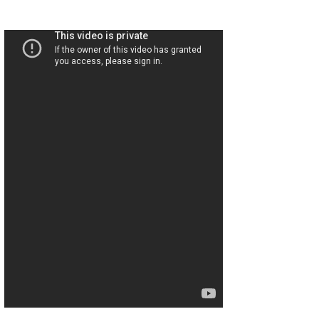
Core Surf Japan
メディア
Naoya Kimoto
波伝説アンバサダー/プロライダー
mitsuteru Kamio
SURFMEDIA
波伝説スタッフ
Yasunari Inoue
Colors MAGAZINE
福島寿実子
Yoshiyuki Obata
WAVAL
中浦“JET”章
☆加藤
波伝説
arukasvision
嵯峨明日香
+☆maki☆+
DELTA FORCE SURF
進士剛光
Aichan
CBA Films
田原啓江
chan-U
熊谷素子
植村未来
ECE
NOBUFUKU
G◎Da
大野”MAR”修聖
H