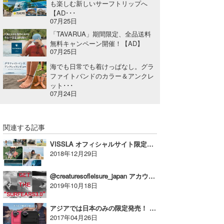
も楽しむ新しいサーフトリップへ
【AD･･･
07月25日
「TAVARUA」期間限定、全品送料
無料キャンペーン開催！【AD】
07月25日
海でも日常でも着けっぱなし。グラ
ファイトバンドのカラー＆アンクレ
ット･･･
07月24日
関連する記事
VISSLA オフィシャルサイト限定『LUCKY BOX 2019 』キャンペーン【AD】
2018年12月29日
@creaturesofleisure_japan アカウント開設記念「フォロー＆いいね！キャンペーン第2弾」が18日より開催！【AD】
2019年10月18日
アジアでは日本のみの限定発売！ 広角レンズを搭載したiPhone 6/6s用ケースFRĒ SHOT が登場【広告】
2017年04月26日