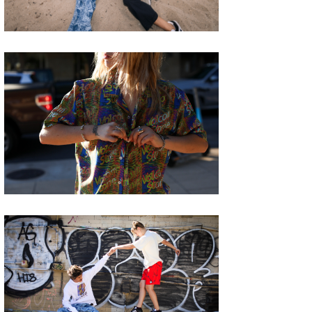
たっちー
ハンマー
まっきー
三輪予報士
小川予報士
上田純子
上條将美
唐澤予報士
SancheZ
ゴン
米山予報士