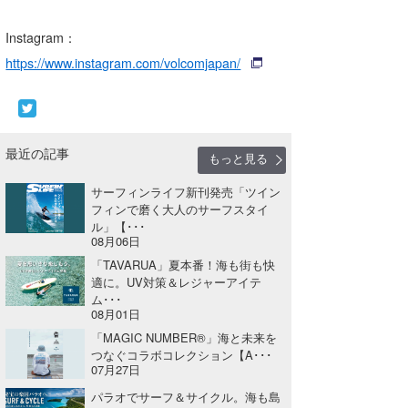
Instagram：
https://www.instagram.com/volcomjapan/
最近の記事
もっと見る
サーフィンライフ新刊発売「ツイン
フィンで磨く大人のサーフスタイ
ル」【･･･
08月06日
「TAVARUA」夏本番！海も街も快
適に。UV対策＆レジャーアイテ
ム･･･
08月01日
「MAGIC NUMBER®」海と未来を
つなぐコラボコレクション【A･･･
07月27日
パラオでサーフ＆サイクル。海も島