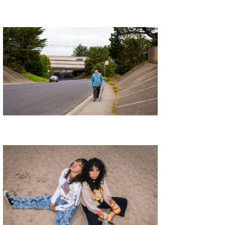
喜納海人
KID
KOBU
KY
MIN
mitz
OYZ
S.K
Soulman
VAGY
waka☆=
YUKI☆