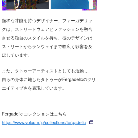
湘南
お知らせ
今月のプレゼント
千葉北
その他
類稀な才能を持つデザイナー、ファーガデリッ
クは、ストリートウェアとファッションを融合
伊豆
ルール＆How to
させる独自のスタイルを持ち、彼のデザインは
千葉南
VOTE!
ストリートからランウェイまで幅広く影響を及
ぼしています。
大阪
サーファーズ
四国
また、タトゥーアーティストとしても活動し、
自らの身体に施したタトゥーがFergadelicのクリ
沖縄
エイティブさを表現しています。
Fergadelic コレクションはこちら
https://www.volcom.jp/collections/fergadelic
ライター/寄稿メディア