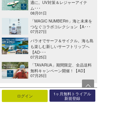
適に。UV対策＆レジャーアイテ
ム･･･
08月01日
「MAGIC NUMBER®」海と未来を
つなぐコラボコレクション【A･･･
07月27日
パラオでサーフ＆サイクル。海も島
も楽しむ新しいサーフトリップへ
【AD･･･
07月25日
「TAVARUA」期間限定、全品送料
無料キャンペーン開催！【AD】
07月25日
1ヶ月無料トライアル
ログイン
関連する記事
新規登録
CHABOこと吉田泰氏によってプロデュースされたミッドレングスとフィッシュ【AD】
2024年09月24日
お馴染み「グラファイトバンド」はもうお試しいただけましたか？【AD】
2022年09月14日