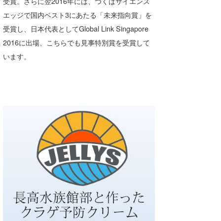
受賞。さらに翌2016年には、つくばサイエンス
喜納海人
KID
エッジで国内ベスト3にあたる「未来指向賞」を
受賞し、日本代表としてGlobal Link Singapore
KOBU
2016に出場、こちらでも見事特別賞を受賞して
KY
います。
MIN
mitz
OYZ
S.K
Soulman
VAGY
waka☆=
YUKI☆