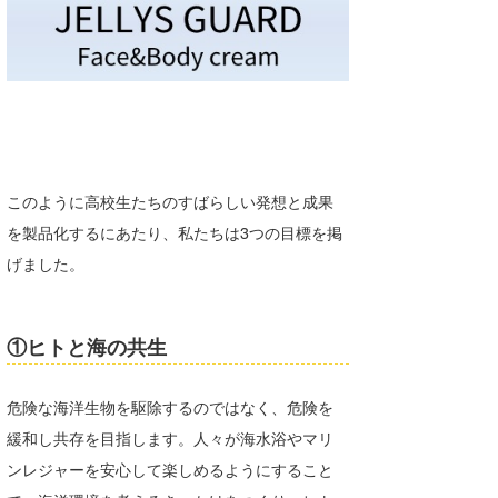
たっちー
ハンマー
まっきー
三輪予報士
このように高校生たちのすばらしい発想と成果
小川予報士
を製品化するにあたり、私たちは3つの目標を掲
上田純子
げました。
上條将美
①ヒトと海の共生
唐澤予報士
SancheZ
危険な海洋生物を駆除するのではなく、危険を
緩和し共存を目指します。人々が海水浴やマリ
ゴン
ンレジャーを安心して楽しめるようにすること
米山予報士