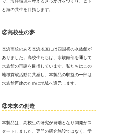
で、海洋環境を考えるきっかけをつくり、ヒト
と海の共生を目指します。
wanda
予報士 hiro.
②高校生の夢
banpaku
Mr.K
長浜高校のある長浜地区には四国初の水族館が
ありました。高校生たちは、水族館部を通して
chappy
水族館の再建を目指しています。私たちはこの
Romisea
地域貢献活動に共感し、本製品の収益の一部は
水族館再建のために地域へ還元します。
③未来の創造
本製品は、高校生の研究が発端となり開発がス
タートしました。専門の研究施設ではなく、学