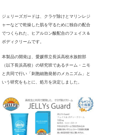
湘南
お知らせ
今月のプレゼント
ジェリーズガードは、クラゲ除けとマリンレジ
千葉北
その他
ャーなどで乾燥した肌を守るために独自の配合
伊豆
ルール＆How to
でつくられた、ヒアルロン酸配合のフェイス＆
ボディクリームです。
千葉南
VOTE!
大阪
本製品の開発は、愛媛県立長浜高校水族館部
サーファーズ
（以下長浜高校）の研究班であるチーム・ニモ
四国
と共同で行い「刺胞細胞発射のメカニズム」と
沖縄
いう研究をもとに、処方を決定しました。
ライター/寄稿メディア