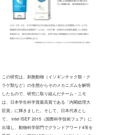
Core Surf Japan
メディア
Naoya Kimoto
波伝説アンバサダー/プロライダー
mitsuteru Kamio
SURFMEDIA
波伝説スタッフ
Yasunari Inoue
Colors MAGAZINE
福島寿実子
Yoshiyuki Obata
WAVAL
中浦“JET”章
☆加藤
波伝説
arukasvision
嵯峨明日香
+☆maki☆+
この研究は、刺胞動物（イソギンチャク類・ク
DELTA FORCE SURF
進士剛光
Aichan
ラゲ類など）の生態からそのメカニズムを解明
CBA Films
田原啓江
chan-U
したもので、研究に取り組んだチーム・ニモ
は、日本学生科学賞最高賞である「内閣総理大
熊谷素子
植村未来
ECE
臣賞」に輝きました。そして、日本代表とし
NOBUFUKU
G◎Da
て、 intel ISEF 2015（国際科学技術フェア）に
出場し、動物科学部門でグランドアワード4等を
大野”MAR”修聖
H