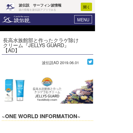
波伝説 サーフィン波情報
開く
波の情報を波伝説アプリでみる
MENU
ニュース
ヘルプ
マイホーム
長高水族館部と作ったクラゲ除け
Core Surf Japan
クリーム『JELLYS GUARD』
ログイン
【AD】
コンテスト
新規会員登録
波伝説AD
2019.06.01
ファッション/グッズ
波情報･概況
アート＆エンタメ
波予想ツール
WAVE HUNTER
コラム
気象情報
トラベル
ニュース
ショップ情報
~ONE WORLD INFORMATION~
サーフィンエリアガイド
ショップ情報
ウラナミ
会員メニュー