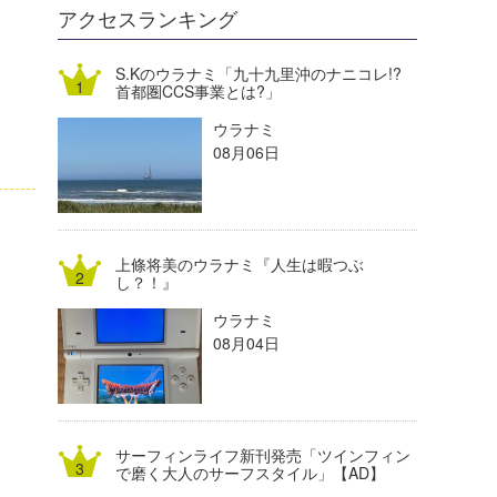
DELTA FORCE SURF
進士剛光
Aichan
アクセスランキング
CBA Films
田原啓江
chan-U
S.Kのウラナミ「九十九里沖のナニコレ!?
首都圏CCS事業とは?」
熊谷素子
植村未来
ECE
ウラナミ
NOBUFUKU
G◎Da
08月06日
大野”MAR”修聖
H
喜納海人
KID
上條将美のウラナミ『人生は暇つぶ
KOBU
し？！』
ウラナミ
KY
08月04日
MIN
mitz
サーフィンライフ新刊発売「ツインフィン
OYZ
で磨く大人のサーフスタイル」【AD】