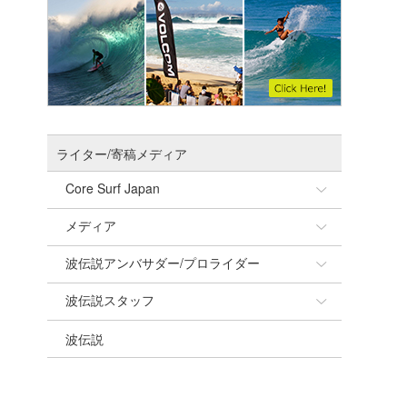
ライター/寄稿メディア
Core Surf Japan
メディア
Naoya Kimoto
波伝説アンバサダー/プロライダー
mitsuteru Kamio
SURFMEDIA
波伝説スタッフ
Yasunari Inoue
Colors MAGAZINE
福島寿実子
波伝説
Yoshiyuki Obata
WAVAL
中浦“JET”章
☆加藤
arukasvision
嵯峨明日香
+☆maki☆+