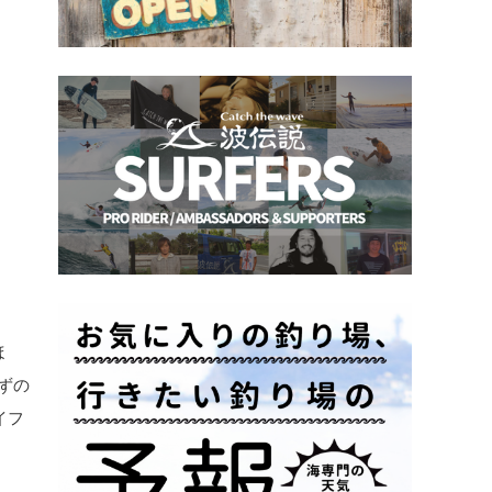
ほ
ずの
イフ