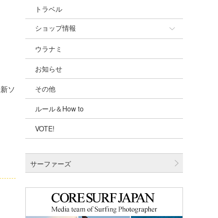
トラベル
ショップ情報
ウラナミ
ショップ情報
お知らせ
湘南
最新ソ
その他
千葉北
ルール＆How to
伊豆
VOTE!
千葉南
大阪
サーファーズ
四国
沖縄