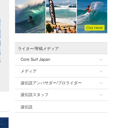
ライター/寄稿メディア
Core Surf Japan
メディア
Naoya Kimoto
波伝説アンバサダー/プロライダー
mitsuteru Kamio
SURFMEDIA
波伝説スタッフ
Yasunari Inoue
Colors MAGAZINE
福島寿実子
波伝説
Yoshiyuki Obata
WAVAL
中浦“JET”章
☆加藤
arukasvision
嵯峨明日香
+☆maki☆+