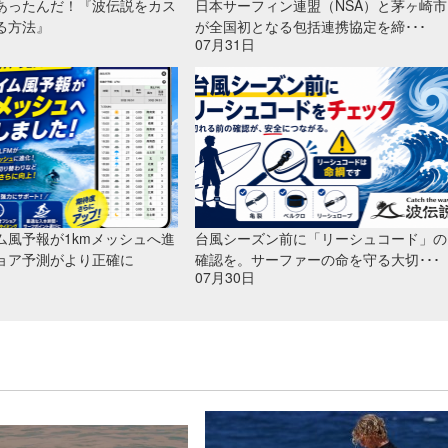
あったんだ！『波伝説をカス
日本サーフィン連盟（NSA）と茅ヶ崎市
る方法』
が全国初となる包括連携協定を締･･･
07月31日
ム風予報が1kmメッシュへ進
台風シーズン前に「リーシュコード」の
ョア予測がより正確に
確認を。サーファーの命を守る大切･･･
07月30日