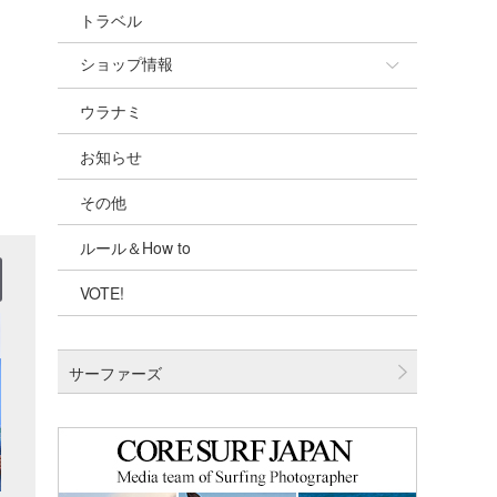
トラベル
ショップ情報
ウラナミ
ショップ情報
お知らせ
湘南
その他
千葉北
ルール＆How to
伊豆
VOTE!
千葉南
大阪
サーファーズ
四国
沖縄