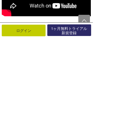
1ヶ月無料トライアル
ログイン
新規登録
最近の記事
もっと見る
こんな機能あったんだ！『波伝説を
カスタマイズする方法』
08月03日
日本サーフィン連盟（NSA）と茅ヶ
崎市が全国初となる包括連携協定を
締･･･
07月31日
どこの波がいい？一目でわかる『地
図表示機能』登場！！
07月31日
リアルタイム風予報が1kmメッシュ
へ進化！オフショア予測がより正確
に