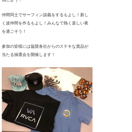
Core Surf Japan
仲間同士でサーフィン談義をするもよし！新し
メディア
Naoya Kimoto
く波仲間を作るもよし！みんなで熱く楽しい夜
波伝説アンバサダー/プロライダー
mitsuteru Kamio
SURFMEDIA
を過ごそう！
波伝説スタッフ
Yasunari Inoue
Colors MAGAZINE
福島寿実子
参加の皆様には協賛各社からのステキな賞品が
当たる抽選会を開催します！
Yoshiyuki Obata
WAVAL
中浦“JET”章
☆加藤
波伝説
arukasvision
嵯峨明日香
+☆maki☆+
DELTA FORCE SURF
進士剛光
Aichan
CBA Films
田原啓江
chan-U
熊谷素子
植村未来
ECE
NOBUFUKU
G◎Da
大野”MAR”修聖
H