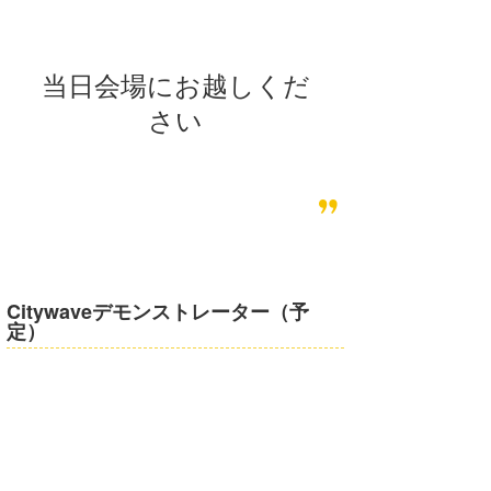
wanda
当日会場にお越しくだ
予報士 hiro.
さい
banpaku
Mr.K
chappy
Romisea
Citywaveデモンストレーター（予
定）