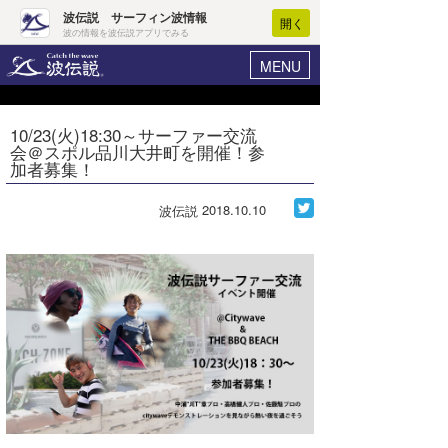
波伝説 サーフィン波情報
開く
波の情報を波伝説アプリでみる
MENU
ニュース
ヘルプ
マイホーム
10/23(火)18:30～サーファー交流
Core Surf Japan
会＠スポル品川大井町を開催！参
ログイン
加者募集！
コンテスト
新規会員登録
2018.10.10
波伝説
ファッション/グッズ
波情報･概況
アート＆エンタメ
波予想ツール
WAVE HUNTER
コラム
気象情報
トラベル
ニュース
ショップ情報
サーフィンエリアガイド
ショップ情報
ウラナミ
会員メニュー