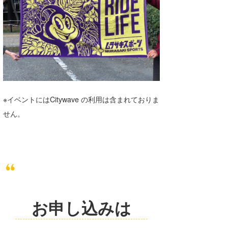
たっちー
ハンマー
まっきー
三輪予報士
小川予報士
※イベントにはCitywave の利用は含まれておりま
せん。
上田純子
上條将美
唐澤予報士
SancheZ
お申し込みは
ゴン
米山予報士