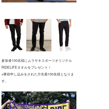
喜納海人
KID
KOBU
KY
MIN
mitz
OYZ
参加者100名様にムラサキスポーツオリジナル
S.K
RIDELIFEタオルをプレゼント！
※事前申し込みをされた方先着100名様となりま
Soulman
す。
VAGY
waka☆=
YUKI☆