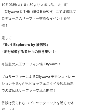
湘南
お知らせ
10月23日(火)18：30よりスポル品川大井町
今月のプレゼント
（Citywave & THE BBQ BEACH）にて波伝説プ
千葉北
その他
ロデュースのサーファー交流会イベントを開
伊豆
ルール＆How to
催！
千葉南
VOTE!
題して
大阪
『Surf Explorers by 波伝説』
~波を探求する者たちの熱き集い！~
サーファーズ
四国
今話題の人工サーフィン場 Citywave！
沖縄
プロサーファーによるCitywave デモンストレー
ションを見ながらビュッフェスタイル飲み放題
での波伝説サーファー交流会開催！
普段は見られないプロのテクニックを近くで体
ライター/寄稿メディア
感しよう！