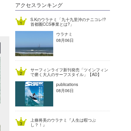
DELTA FORCE SURF
進士剛光
Aichan
アクセスランキング
CBA Films
田原啓江
chan-U
S.Kのウラナミ「九十九里沖のナニコレ!?
首都圏CCS事業とは?」
熊谷素子
植村未来
ECE
ウラナミ
NOBUFUKU
G◎Da
08月06日
大野”MAR”修聖
H
喜納海人
KID
サーフィンライフ新刊発売「ツインフィン
KOBU
で磨く大人のサーフスタイル」【AD】
publications
KY
08月06日
MIN
mitz
上條将美のウラナミ『人生は暇つぶ
OYZ
し？！』