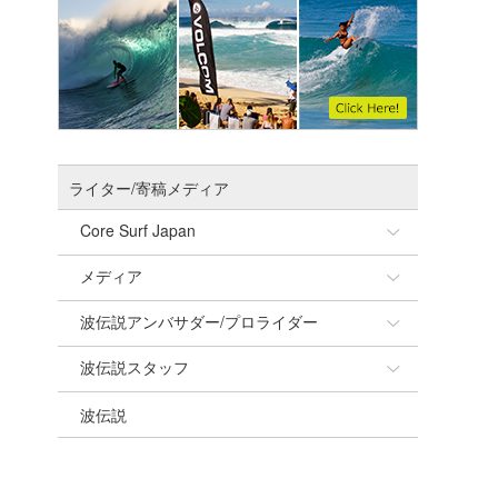
ライター/寄稿メディア
Core Surf Japan
メディア
Naoya Kimoto
波伝説アンバサダー/プロライダー
mitsuteru Kamio
SURFMEDIA
波伝説スタッフ
Yasunari Inoue
Colors MAGAZINE
福島寿実子
波伝説
Yoshiyuki Obata
WAVAL
中浦“JET”章
☆加藤
arukasvision
嵯峨明日香
+☆maki☆+