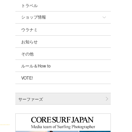
トラベル
ショップ情報
ウラナミ
ショップ情報
お知らせ
湘南
その他
千葉北
ルール＆How to
伊豆
VOTE!
千葉南
大阪
サーファーズ
四国
沖縄