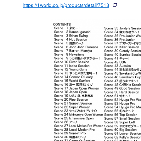
https://1world.co.jp/products/detail/7518