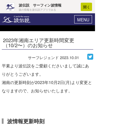
波伝説 サーフィン波情報
開く
波の情報を波伝説アプリでみる
MENU
ニュース
ヘルプ
マイホーム
2023年湘南エリア更新時間変更
Core Surf Japan
（10/2〜）のお知らせ
ログイン
コンテスト
新規会員登録
サーフレジェンド
2023.10.01
ファッション/グッズ
平素より波伝説をご愛顧くださいまして誠にあ
波情報･概況
りがとうございます。
アート＆エンタメ
波予想ツール
WAVE HUNTER
湘南の更新時刻が2023年10月2日(月)より変更と
コラム
なりますので、お知らせいたします。
気象情報
トラベル
ニュース
ショップ情報
サーフィンエリアガイド
波情報更新時刻
ショップ情報
ウラナミ
会員メニュー