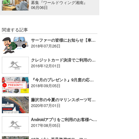
募集『ワールドウィング湘南』
06月06日
wanda
予報士 hiro.
関連する記事
banpaku
サーファーの皆様にお知らせ【車上荒らしが増加しております】
2018年07月26日
Mr.K
クレジットカード決済でご利用のお客様に対する決済継続不具合に関するお詫び
chappy
2016年12月01日
Romisea
『今月のプレゼント』9月度の応募開始！
2018年09月05日
藤沢市の今夏のマリンスポーツ可能エリアと自粛エリアについて
2020年07月01日
Androidアプリをご利用のお客様へお知らせ
2017年08月05日