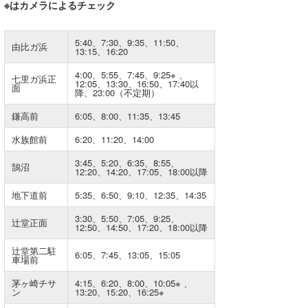
※はカメラによるチェック
湘南
お知らせ
今月のプレゼント
千葉北
その他
5:40、7:30、9:35、11:50、
由比ガ浜
13:15、16:20
伊豆
ルール＆How to
4:00、5:55、7:45、9:25
※
、
七里ガ浜正
12:05、13:30、16:50、17:40以
面
降、23:00（不定期）
千葉南
VOTE!
鎌高前
6:05、8:00、11:35、13:45
大阪
水族館前
6:20、11:20、14:00
サーファーズ
四国
3:45、5:20、6:35、8:55、
鵠沼
12:20、14:20、17:05、18:00以降
沖縄
地下道前
5:35、6:50、9:10、12:35、14:35
3:30、5:50、7:05、9:25、
辻堂正面
12:50、14:50、17:20、18:00以降
辻堂第二駐
6:05、7:45、13:05、15:05
車場前
茅ヶ崎チサ
4:15、6:20、8:00、10:05
※
、
ン
13:20、15:20、16:25
※
ライター/寄稿メディア