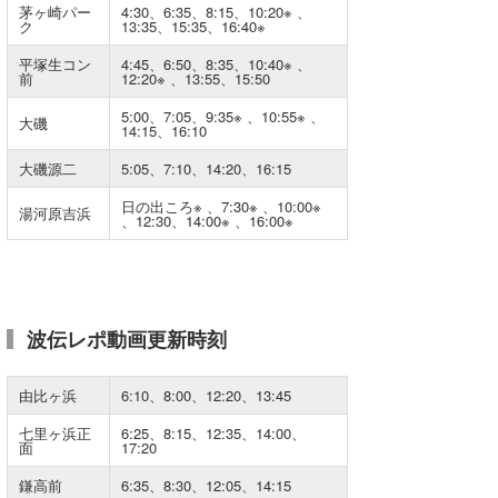
茅ヶ崎パー
4:30、6:35、8:15、10:20
※
、
Core Surf Japan
ク
13:35、15:35、16:40
※
平塚生コン
4:45、6:50、8:35、10:40
※
、
メディア
Naoya Kimoto
前
12:20
※
、13:55、15:50
波伝説アンバサダー/プロライダー
mitsuteru Kamio
SURFMEDIA
5:00、7:05、9:35
※
、10:55
※
、
大磯
14:15、16:10
波伝説スタッフ
Yasunari Inoue
Colors MAGAZINE
福島寿実子
大磯源二
5:05、7:10、14:20、16:15
日の出ころ
※
、7:30
※
、10:00
※
Yoshiyuki Obata
WAVAL
中浦“JET”章
☆加藤
波伝説
湯河原吉浜
、12:30、14:00
※
、16:00
※
arukasvision
嵯峨明日香
+☆maki☆+
DELTA FORCE SURF
進士剛光
Aichan
波伝レポ動画更新時刻
CBA Films
田原啓江
chan-U
熊谷素子
植村未来
ECE
由比ヶ浜
6:10、8:00、12:20、13:45
七里ヶ浜正
6:25、8:15、12:35、14:00、
NOBUFUKU
G◎Da
面
17:20
大野”MAR”修聖
H
鎌高前
6:35、8:30、12:05、14:15