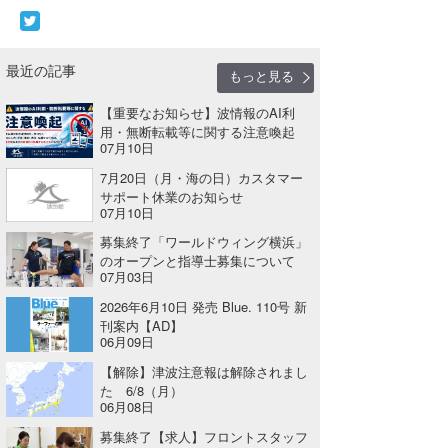
たっちー
ハンマー
最近の記事
もっと見る
まっきー
【重要なお知らせ】波情報のAI利
用・無断転載等に関する注意喚起
07月10日
三輪予報士
7月20日（月・海の日）カスタマー
小川予報士
サポート休業のお知らせ
07月10日
上田純子
募集終了「ワールドウィング横浜」
のオープンと指導士募集について
上條将美
07月03日
2026年6月10日 発売 Blue. 110号 新
唐澤予報士
刊案内【AD】
06月09日
SancheZ
【解除】津波注意報は解除されまし
た 6/8（月）
ゴン
06月08日
募集終了【求人】フロントスタッフ
米山予報士