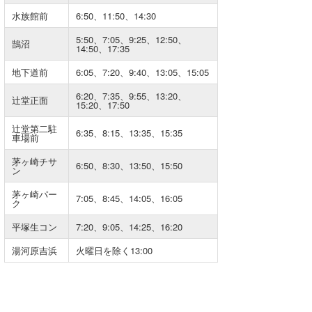
水族館前
6:50、11:50、14:30
喜納海人
KID
5:50、7:05、9:25、12:50、
鵠沼
KOBU
14:50、17:35
地下道前
6:05、7:20、9:40、13:05、15:05
KY
6:20、7:35、9:55、13:20、
辻堂正面
MIN
15:20、17:50
辻堂第二駐
mitz
6:35、8:15、13:35、15:35
車場前
OYZ
茅ヶ崎チサ
6:50、8:30、13:50、15:50
ン
S.K
茅ヶ崎パー
7:05、8:45、14:05、16:05
ク
Soulman
平塚生コン
7:20、9:05、14:25、16:20
VAGY
湯河原吉浜
火曜日を除く13:00
waka☆=
YUKI☆