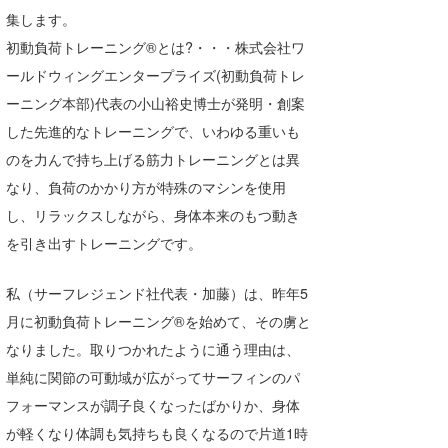
集します。
Core Surf Japan
初動負荷トレーニング®とは?・・・株式会社ワ
メディア
Naoya Kimoto
ールドウィングエンタープライズ(初動負荷トレ
ーニング本部)代表の小山裕史博士が発明・創案
波伝説アンバサダー/プロライダー
mitsuteru Kamio
SURFMEDIA
した先進的なトレーニングで、いわゆる重いも
波伝説スタッフ
Yasunari Inoue
Colors MAGAZINE
福島寿実子
のを力んで持ち上げる筋力トレーニングとは異
なり、負荷のかかり方が特殊のマシンを使用
Yoshiyuki Obata
WAVAL
中浦“JET”章
☆加藤
波伝説
し、リラックスしながら、身体本来のもつ動き
arukasvision
嵯峨明日香
+☆maki☆+
を引き出すトレーニングです。
DELTA FORCE SURF
進士剛光
Aichan
私（サーフレジェンド社代表・加藤）は、昨年5
CBA Films
田原啓江
chan-U
月に初動負荷トレーニング®を始めて、その虜と
なりました。取りつかれたように通う理由は、
熊谷素子
植村未来
ECE
単純に関節の可動域が広がってサーフィンのパ
NOBUFUKU
G◎Da
フォーマンスが調子良くなったばかりか、身体
大野”MAR”修聖
H
が軽くなり体調も気持ちも良くなるので片道1時