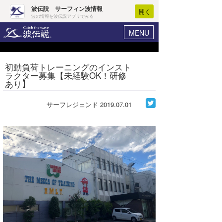
波伝説 サーフィン波情報
開く
波の情報を波伝説アプリでみる
MENU
ニュース
ヘルプ
マイホーム
初動負荷トレーニングのインスト
Core Surf Japan
ラクター募集【未経験OK！研修
ログイン
あり】
コンテスト
新規会員登録
サーフレジェンド
2019.07.01
ファッション/グッズ
波情報･概況
アート＆エンタメ
波予想ツール
WAVE HUNTER
コラム
気象情報
トラベル
ニュース
ショップ情報
サーフィンエリアガイド
ショップ情報
ウラナミ
会員メニュー