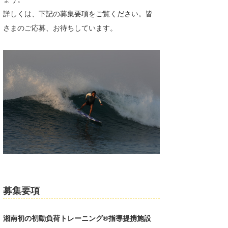
詳しくは、下記の募集要項をご覧ください。皆
たっちー
さまのご応募、お待ちしています。
ハンマー
まっきー
三輪予報士
小川予報士
上田純子
上條将美
唐澤予報士
SancheZ
募集要項
ゴン
湘南初の初動負荷トレーニング®指導提携施設
米山予報士