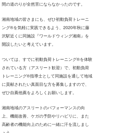
間の道のりが全然苦にならなかったのです。
喜納海人
KID
湘南地域の皆さまにも、ぜひ初動負荷トレーニ
KOBU
ング®を気軽に実践できるよう、2020年秋に藤
KY
沢駅近くに同施設『ワールドウィング湘南』を
開設したいと考えています。
MIN
mitz
ついては、すでに初動負荷トレーニング®を体験
されている方（アスリート歓迎）で、初動負荷
OYZ
トレーニング®指導士として同施設を通して地域
S.K
に貢献されたい真面目な方を募集しますので、
ぜひ自薦他薦をよろしくお願いします。
Soulman
VAGY
湘南地域のアスリートのパフォーマンスの向
上、機能改善、ケガの予防やリハビリに、また
waka☆=
高齢者の機能向上のために一緒に汗を流しまし
YUKI☆
ょう。