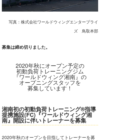
湘南
お知らせ
今月のプレゼント
千葉北
その他
写真：株式会社ワールドウィングエンタープライ
伊豆
ズ 鳥取本部
ルール＆How to
千葉南
VOTE!
募集は締め切りました。
大阪
2020年秋にオープン予定の
サーファーズ
四国
初動負荷トレーニングジム
『ワールドウィング湘南』の
オープニングスタッフを
沖縄
募集しています！
湘南初の初動負荷トレーニング®指導
提携施設(FC)『ワールドウィング湘
南』開設に伴いトレーナーを募集
ライター/寄稿メディア
2020年秋のオープンを目指してトレーナーを募