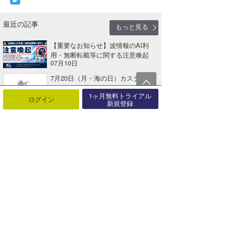
最近の記事
もっと見る
【重要なお知らせ】波情報のAI利
用・無断転載等に関する注意喚起
07月10日
7月20日（月・海の日）カスタマー
サポート休業のお知らせ
1ヶ月無料トライアル
07月10日
ログイン
新規登録
募集終了「ワールドウィング横浜」
のオープンと指導士募集について
07月03日
2026年6月10日 発売 Blue. 110号 新
刊案内【AD】
06月09日
【解除】津波注意報は解除されまし
た 6/8（月）
06月08日
募集終了【求人】フロントスタッフ
募集『ワールドウィング湘南』