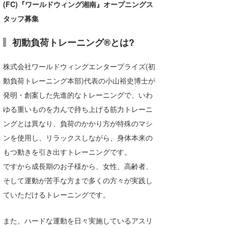
(FC)『ワールドウィング湘南』オープニングス
wanda
タッフ募集
予報士 hiro.
初動負荷トレーニング®とは?
banpaku
株式会社ワールドウィングエンタープライズ(初
Mr.K
動負荷トレーニング本部)代表の小山裕史博士が
発明・創案した先進的なトレーニングで、いわ
chappy
ゆる重いものを力んで持ち上げる筋力トレーニ
Romisea
ングとは異なり、負荷のかかり方が特殊のマシ
ンを使用し、リラックスしながら、身体本来の
もつ動きを引き出すトレーニングです。
ですから成長期のお子様から、女性、高齢者、
そして運動が苦手な方まで多くの方々が実践し
ていただけるトレーニングです。
また、ハードな運動を日々実施しているアスリ