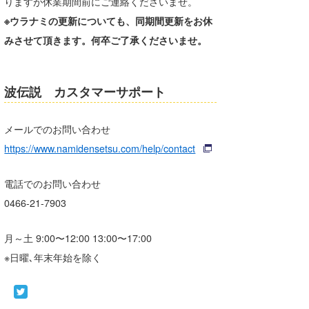
りますが休業期間前にご連絡くださいませ。
Core Surf Japan
※ウラナミの更新についても、同期間更新をお休
みさせて頂きます。何卒ご了承くださいませ。
メディア
Naoya Kimoto
波伝説アンバサダー/プロライダー
mitsuteru Kamio
SURFMEDIA
波伝説 カスタマーサポート
波伝説スタッフ
Yasunari Inoue
Colors MAGAZINE
福島寿実子
Yoshiyuki Obata
WAVAL
中浦“JET”章
☆加藤
メールでのお問い合わせ
波伝説
https://www.namidensetsu.com/help/contact
arukasvision
嵯峨明日香
+☆maki☆+
電話でのお問い合わせ
DELTA FORCE SURF
進士剛光
Aichan
0466-21-7903
CBA Films
田原啓江
chan-U
月～土 9:00〜12:00 13:00〜17:00
熊谷素子
植村未来
ECE
※日曜､年末年始を除く
NOBUFUKU
G◎Da
大野”MAR”修聖
H