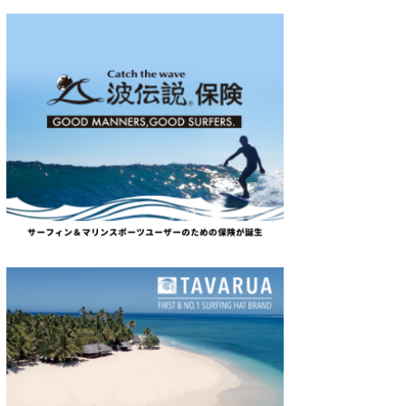
wanda
予報士 hiro.
banpaku
Mr.K
chappy
Romisea