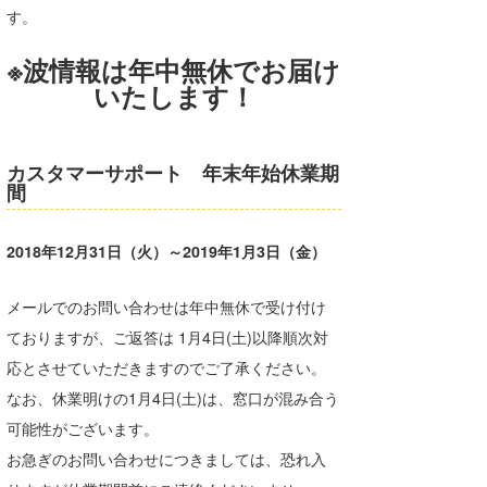
す。
湘南
お知らせ
今月のプレゼント
千葉北
※波情報は年中無休でお届け
その他
いたします！
伊豆
ルール＆How to
千葉南
VOTE!
カスタマーサポート 年末年始休業期
間
大阪
サーファーズ
四国
2018年12月31日（火）～2019年1月3日（金）
沖縄
メールでのお問い合わせは年中無休で受け付け
ておりますが、ご返答は 1月4日(土)以降順次対
応とさせていただきますのでご了承ください。
なお、休業明けの1月4日(土)は、窓口が混み合う
可能性がございます。
お急ぎのお問い合わせにつきましては、恐れ入
ライター/寄稿メディア