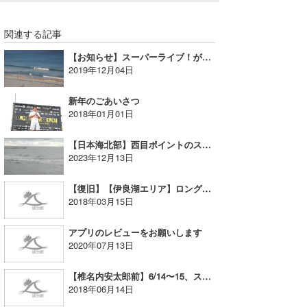
たっちー
関連する記事
ハンマー
【お知らせ】スーパーライブ！が一定時間無料で見られるようになりました。
2019年12月04日
まっきー
新年のごあいさつ
三輪予報士
2018年01月01日
小川予報士
【日本海北部】西目ポイントのスーパーライブ！映像を追加
2023年12月13日
上田純子
【復旧】【伊良湖エリア】ロングビーチ スーパーライブ！・定点動画配信再開のお知らせ
上條将美
2018年03月15日
唐澤予報士
アプリのレビューをお願いします
SancheZ
2020年07月13日
ゴン
【椎名内安太郎前】6/14〜15、スーパーライブ！用カメラの交換工事のため一時停止
2018年06月14日
米山予報士