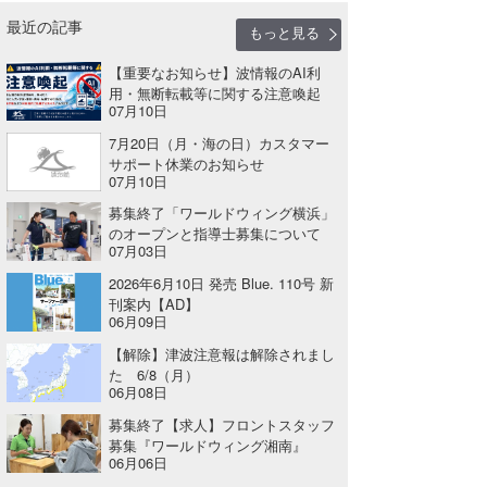
最近の記事
喜納海人
KID
もっと見る
【重要なお知らせ】波情報のAI利
KOBU
用・無断転載等に関する注意喚起
07月10日
KY
7月20日（月・海の日）カスタマー
MIN
サポート休業のお知らせ
07月10日
mitz
募集終了「ワールドウィング横浜」
のオープンと指導士募集について
07月03日
OYZ
2026年6月10日 発売 Blue. 110号 新
S.K
刊案内【AD】
06月09日
Soulman
【解除】津波注意報は解除されまし
た 6/8（月）
VAGY
06月08日
募集終了【求人】フロントスタッフ
waka☆=
募集『ワールドウィング湘南』
06月06日
YUKI☆