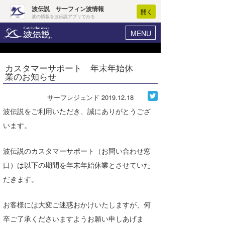
波伝説 サーフィン波情報
開く
波の情報を波伝説アプリでみる
MENU
ニュース
ヘルプ
マイホーム
カスタマーサポート 年末年始休
Core Surf Japan
業のお知らせ
ログイン
コンテスト
新規会員登録
サーフレジェンド
2019.12.18
ファッション/グッズ
波伝説をご利用いただき、誠にありがとうござ
波情報･概況
います。
アート＆エンタメ
波予想ツール
WAVE HUNTER
コラム
波伝説のカスタマーサポート（お問い合わせ窓
気象情報
口）は以下の期間を年末年始休業とさせていた
トラベル
ニュース
だきます。
ショップ情報
サーフィンエリアガイド
お客様には大変ご迷惑おかけいたしますが、何
ショップ情報
ウラナミ
会員メニュー
卒ご了承くださいますようお願い申しあげま