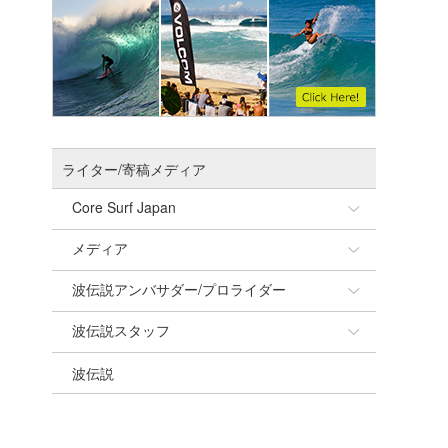
ライター/寄稿メディア
Core Surf Japan
メディア
Naoya Kimoto
波伝説アンバサダー/プロライダー
mitsuteru Kamio
SURFMEDIA
波伝説スタッフ
Yasunari Inoue
Colors MAGAZINE
福島寿実子
波伝説
Yoshiyuki Obata
WAVAL
中浦“JET”章
☆加藤
arukasvision
嵯峨明日香
+☆maki☆+