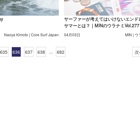
ay
サーファーが考えてはいけないエンド
サマーとは？｜MINのウラナミVol.277
Naoya Kimoto | Core Surf Japan
04月03日
MIN | 
...
635
636
637
638
682
次