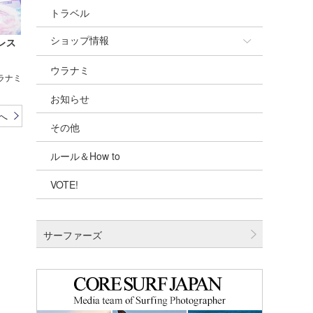
トラベル
ショップ情報
レス
ウラナミ
ショップ情報
ウラナミ
お知らせ
湘南
へ
その他
千葉北
ルール＆How to
伊豆
VOTE!
千葉南
大阪
サーファーズ
四国
沖縄