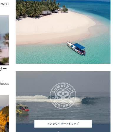
S WCT
サー
videos