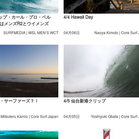
「リップ・カール・プロ・ベル
4/4 Hawaii Day
はメンズR2とウイメンズ
了
SURFMEDIA | WSL MEN’S WCT
04月06日
Naoya Kimoto | Core Surf
・サーファーズ？！
4/5 仙台新港クリップ
Mitsuteru Kamio | Core Surf Japan
04月05日
Yoshiyuki Obata | Core Surf