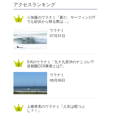
DELTA FORCE SURF
進士剛光
Aichan
アクセスランキング
CBA Films
田原啓江
chan-U
☆加藤のウラナミ『夏だ、サーフィンだ!!!
でも砂浜から帰る際は…』
熊谷素子
植村未来
ECE
ウラナミ
NOBUFUKU
G◎Da
07月31日
大野”MAR”修聖
H
喜納海人
KID
S.Kのウラナミ「九十九里沖のナニコレ!?
KOBU
首都圏CCS事業とは?」
ウラナミ
KY
08月06日
MIN
mitz
上條将美のウラナミ『人生は暇つぶ
OYZ
し？！』