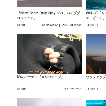
『North Shore Daily Clip』3/21、パイププ
WSL-CT
ロジュニア。
ズ・ビーチ」
R3H2まで完
04月06日
arukasvision | Core Surf Japan
04月06日
KYのウラナミ『メルコテープ』
ワッツアップ
04月06日
KY | ウラナミ
04月05日