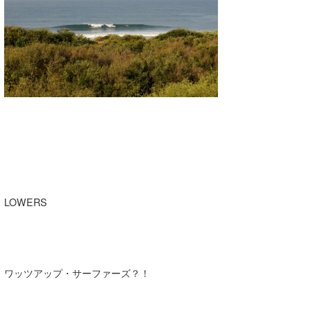
湘南
お知らせ
今月のプレゼント
千葉北
その他
伊豆
ルール＆How to
千葉南
VOTE!
大阪
サーファーズ
四国
沖縄
LOWERS
ワッツアップ・サーファーズ？！
ライター/寄稿メディア