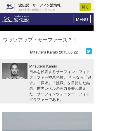
波伝説 サーフィン波情報
開く
波の情報を波伝説アプリでみる
MENU
ニュース
ヘルプ
マイホーム
ワッツアップ・サーファーズ？！
Core Surf Japan
ログイン
コンテスト
Mitsuteru Kamio
2015.05.22
新規会員登録
ファッション/グッズ
Mitsuteru Kamio
波情報･概況
日本を代表するサーフィン・フォト
アート＆エンタメ
グラファー神尾光輝。 さらなる「追
波予想ツール
WAVE HUNTER
求」「探求」「挑戦」を目指した結
コラム
果、世界レベルの泳力を兼ね備え
気象情報
た、サーフィンウォーター・フォト
グラファーである。
トラベル
ニュース
ショップ情報
サーフィンエリアガイド
ショップ情報
ウラナミ
会員メニュー