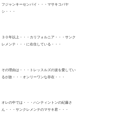
フジャンキーセンパイ・・・マサキコバヤ
喜納海人
KID
シ・・・
KOBU
KY
３０年以上・・・カリフォルニア・・・サンク
MIN
レメンテ・・・に在住している・・・
mitz
OYZ
S.K
その理由は・・・トレッスルズの波を愛してい
るが故・・・オンリーワンな存在・・・
Soulman
VAGY
waka☆=
オレの中では・・・ハンティントンの紀藤さ
ん・・・サンクレメンテのマサキ君・・・
YUKI☆