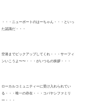
たっちー
ハンマー
・・・ニューポートのはーちゃん・・・といっ
まっきー
た認識だ・・・
三輪予報士
小川予報士
空港までピックアップしてくれ・・・サーフィ
上田純子
ンいこうよ〜〜・・・がいつもの挨拶・・・
上條将美
唐澤予報士
ローカルコミュニティーに受け入れられてい
SancheZ
る・・・唯一の存在・・・コバヤシファミリ
ゴン
ー・・・
米山予報士