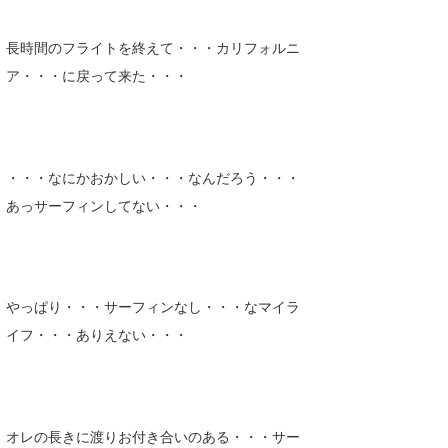
Core Surf Japan
長時間のフライトを終えて・・・カリフォルニ
メディア
Naoya Kimoto
ア・・・に戻って来た・・・
波伝説アンバサダー/プロライダー
mitsuteru Kamio
SURFMEDIA
波伝説スタッフ
Yasunari Inoue
Colors MAGAZINE
福島寿実子
・・・なにかおかしい・・・なんだろう・・・
Yoshiyuki Obata
WAVAL
中浦“JET”章
☆加藤
波伝説
あっサーフィンしてない・・・
arukasvision
嵯峨明日香
+☆maki☆+
DELTA FORCE SURF
進士剛光
Aichan
やっぱり・・・サーフィンなし・・・なマイラ
CBA Films
田原啓江
chan-U
イフ・・・ありえない・・・
熊谷素子
植村未来
ECE
NOBUFUKU
G◎Da
大野”MAR”修聖
H
オレの長きに渡りお付き合いのある・・・サー