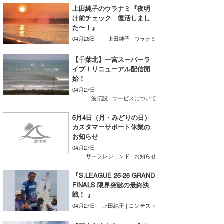
上田純子のウラナミ『夜明
喜納海人
KID
け前チェック 復活しまし
た〜！』
KOBU
04月28日
上田純子 | ウラナミ
KY
【千葉北】一宮スーパーラ
イブ！リニューアル配信開
MIN
始！
04月27日
mitz
波伝説 | サービスについて
OYZ
5月4日（月・みどりの日）
カスタマーサポート休業の
S.K
お知らせ
04月27日
Soulman
サーフレジェンド | お知らせ
『S.LEAGUE 25-26 GRAND
VAGY
FINALS 限界突破の最終決
戦！ 』
waka☆=
04月27日
上田純子 | コンテスト
YUKI☆