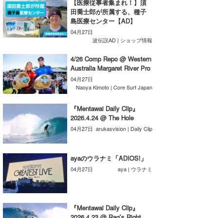
【医療従事者集まれ！】須
田喬士郎が所属する、種子
たっちー
島医療センター【AD】
04月27日
ハンマー
波伝説AD | ショップ情報
まっきー
4/26 Comp Repo @ Western
Australia Margaret River Pro
三輪予報士
04月27日
Naoya Kimoto | Core Surf Japan
小川予報士
『Mentawai Daily Clip』
上田純子
2026.4.24 @ The Hole
04月27日
arukasvision | Daily Clip
上條将美
唐澤予報士
ayaのウラナミ「ADIOS!」
04月27日
aya | ウラナミ
SancheZ
ゴン
『Mentawai Daily Clip』
米山予報士
2026.4.23 @ Rag’s Right