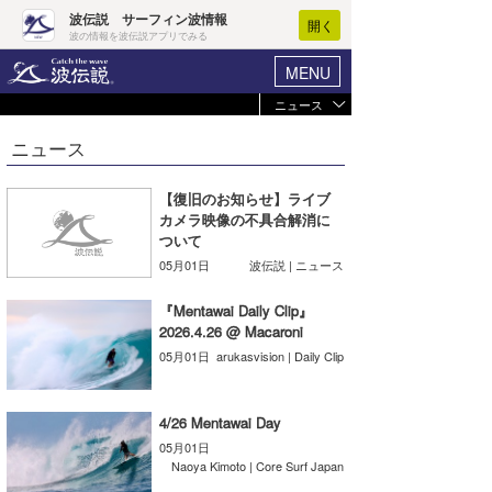
波伝説 サーフィン波情報
開く
波の情報を波伝説アプリでみる
MENU
ニュース
ヘルプ
マイホーム
ニュース
Core Surf Japan
ログイン
コンテスト
【復旧のお知らせ】ライブ
新規会員登録
カメラ映像の不具合解消に
ファッション/グッズ
ついて
波情報･概況
05月01日
波伝説 | ニュース
アート＆エンタメ
波予想ツール
WAVE HUNTER
『Mentawai Daily Clip』
コラム
2026.4.26 @ Macaroni
気象情報
05月01日
arukasvision | Daily Clip
トラベル
ニュース
ショップ情報
4/26 Mentawai Day
サーフィンエリアガイド
05月01日
ショップ情報
ウラナミ
Naoya Kimoto | Core Surf Japan
会員メニュー