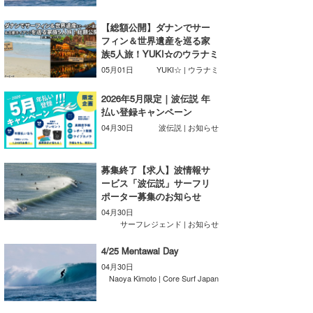
湘南
お知らせ
今月のプレゼント
【総額公開】ダナンでサー
千葉北
その他
フィン＆世界遺産を巡る家
族5人旅！YUKI☆のウラナミ
伊豆
ルール＆How to
05月01日
YUKI☆ | ウラナミ
千葉南
VOTE!
2026年5月限定｜波伝説 年
払い登録キャンペーン
大阪
04月30日
波伝説 | お知らせ
サーファーズ
四国
募集終了【求人】波情報サ
沖縄
ービス「波伝説」サーフリ
ポーター募集のお知らせ
04月30日
サーフレジェンド | お知らせ
4/25 Mentawai Day
04月30日
Naoya Kimoto | Core Surf Japan
ライター/寄稿メディア