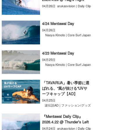
04月26日
arukasvision | Daily Clip
wanda
予報士 hiro.
4/24 Mentawai Day
04月26日
banpaku
Naoya Kimoto | Core Surf Japan
Mr.K
4/23 Mentawai Day
chappy
04月25日
Naoya Kimoto | Core Surf Japan
Romisea
「TAVARUA」暑い季節に選
ばれる、“風が抜ける”UVサ
ーフキャップ【AD】
04月25日
波伝説AD | ファッション/グッズ
『Mentawai Daily Clip』
2026.4.22 @ Thunder’s Left
04月24日
arukasvision | Daily Clip