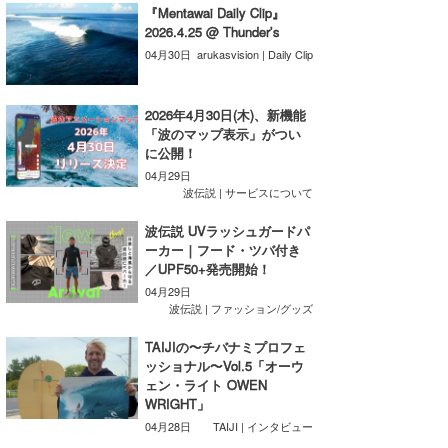
『Mentawai Daily Clip』
Core Surf Japan
2026.4.25 @ Thunder’s
04月30日
arukasvision | Daily Clip
メディア
Naoya Kimoto
波伝説アンバサダー/プロライダー
mitsuteru Kamio
SURFMEDIA
2026年4月30日(木)、新機能
「波のマップ表示」がつい
波伝説スタッフ
Yasunari Inoue
Colors MAGAZINE
福島寿実子
に公開！
04月29日
Yoshiyuki Obata
WAVAL
中浦“JET”章
☆加藤
波伝説
波伝説 | サービスについて
arukasvision
嵯峨明日香
+☆maki☆+
波伝説 UVラッシュガードパ
ーカー｜フード・ツバ付き
DELTA FORCE SURF
進士剛光
Aichan
／UPF50+発売開始！
04月29日
CBA Films
田原啓江
chan-U
波伝説 | ファッション/グッズ
TAIJIの〜チバナミプロフェ
熊谷素子
植村未来
ECE
ッショナル〜Vol.5「オーウ
ェン・ライト OWEN
NOBUFUKU
G◎Da
WRIGHT」
04月28日
TAIJI | インタビュー
大野”MAR”修聖
H