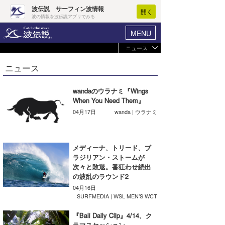
波伝説 サーフィン波情報
開く
波の情報を波伝説アプリでみる
MENU
ニュース
ヘルプ
マイホーム
ニュース
Core Surf Japan
ログイン
コンテスト
wandaのウラナミ『Wings
新規会員登録
When You Need Them』
ファッション/グッズ
04月17日
wanda | ウラナミ
波情報･概況
アート＆エンタメ
波予想ツール
WAVE HUNTER
メディーナ、トリード、ブ
コラム
気象情報
ラジリアン・ストームが
次々と敗退。番狂わせ続出
トラベル
ニュース
の波乱のラウンド2
04月16日
ショップ情報
サーフィンエリアガイド
SURFMEDIA | WSL MEN’S WCT
ショップ情報
ウラナミ
会員メニュー
『Bali Daily Clip』4/14、ク
ラマスセッション。