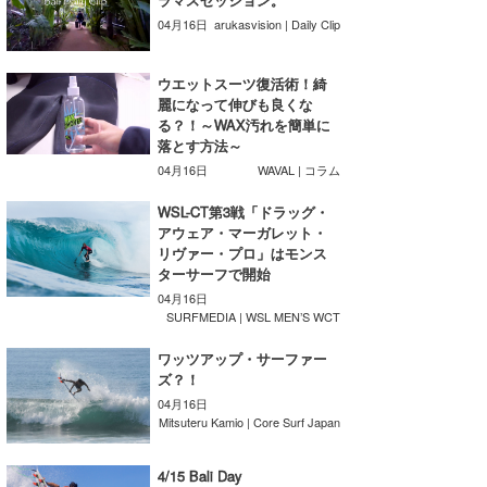
湘南
お知らせ
今月のプレゼント
04月16日
arukasvision | Daily Clip
千葉北
その他
ウエットスーツ復活術！綺
麗になって伸びも良くな
伊豆
ルール＆How to
る？！～WAX汚れを簡単に
落とす方法～
千葉南
VOTE!
04月16日
WAVAL | コラム
大阪
WSL-CT第3戦「ドラッグ・
サーファーズ
アウェア・マーガレット・
四国
リヴァー・プロ」はモンス
ターサーフで開始
沖縄
04月16日
SURFMEDIA | WSL MEN’S WCT
ワッツアップ・サーファー
ズ？！
04月16日
Mitsuteru Kamio | Core Surf Japan
ライター/寄稿メディア
4/15 Bali Day