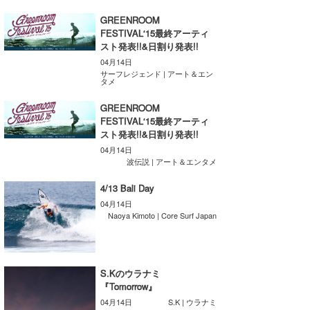
たっちー
GREENROOM
FESTIVAL‘15最終アーティ
スト発表!!&日割り発表!!
ハンマー
04月14日
サーフレジェンド | アート＆エン
まっきー
タメ
三輪予報士
GREENROOM
FESTIVAL‘15最終アーティ
小川予報士
スト発表!!&日割り発表!!
04月14日
上田純子
波伝説 | アート＆エンタメ
4/13 Bali Day
上條将美
04月14日
Naoya Kimoto | Core Surf Japan
唐澤予報士
SancheZ
S.Kのウラナミ
ゴン
『Tomorrow』
04月14日
S.K | ウラナミ
米山予報士