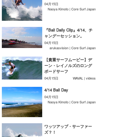
04月15日
Core Surf Japan
Naoya Kimoto | Core Surf Japan
メディア
Naoya Kimoto
『Bali Daily Clip』4/14、チ
波伝説アンバサダー/プロライダー
mitsuteru Kamio
SURFMEDIA
ャングーセッション。
04月15日
波伝説スタッフ
Yasunari Inoue
Colors MAGAZINE
福島寿実子
arukasvision | Core Surf Japan
Yoshiyuki Obata
WAVAL
中浦“JET”章
☆加藤
波伝説
【貴重サーフムービー】デ
ーン・レイノルズのロング
arukasvision
嵯峨明日香
+☆maki☆+
ボードサーフ
04月15日
WAVAL | videos
DELTA FORCE SURF
進士剛光
Aichan
4/14 Bali Day
CBA Films
田原啓江
chan-U
04月15日
Naoya Kimoto | Core Surf Japan
熊谷素子
植村未来
ECE
NOBUFUKU
G◎Da
ワッツアップ・サーファー
ズ？！
大野”MAR”修聖
H