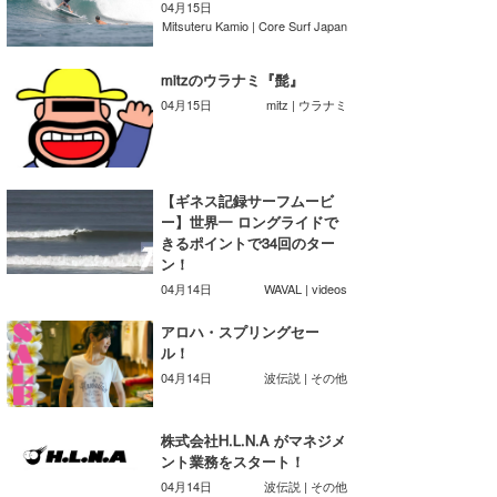
04月15日
Mitsuteru Kamio | Core Surf Japan
喜納海人
KID
KOBU
mitzのウラナミ『髭』
04月15日
mitz | ウラナミ
KY
MIN
【ギネス記録サーフムービ
mitz
ー】世界一 ロングライドで
きるポイントで34回のター
OYZ
ン！
04月14日
WAVAL | videos
S.K
アロハ・スプリングセー
Soulman
ル！
04月14日
波伝説 | その他
VAGY
waka☆=
株式会社H.L.N.A がマネジメ
ント業務をスタート！
YUKI☆
04月14日
波伝説 | その他