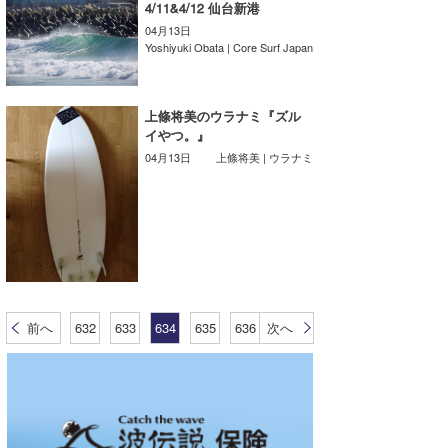
4/11&4/12 仙台新港
04月13日
Yoshiyuki Obata | Core Surf Japan
上條将美のウラナミ『ズル
イやつ。』
04月13日
上條将美 | ウラナミ
前へ
632
633
634
635
636
次へ