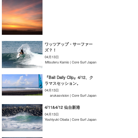
wanda
予報士 hiro.
banpaku
ワッツアップ・サーファー
Mr.K
ズ？！
04月13日
chappy
Mitsuteru Kamio | Core Surf Japan
Romisea
『Bali Daily Clip』4/12、ク
ラマスセッション。
04月13日
arukasvision | Core Surf Japan
4/11&4/12 仙台新港
04月13日
Yoshiyuki Obata | Core Surf Japan