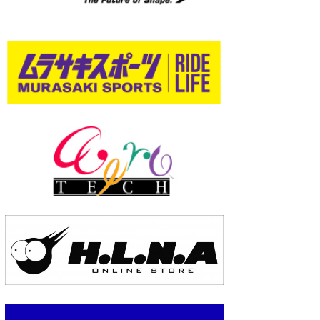
wanda
予報士 hiro.
banpaku
Mr.K
chappy
Romisea