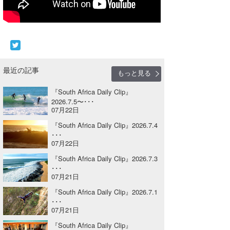
Core Surf Japan
メディア
Naoya Kimoto
波伝説アンバサダー/プロライダー
mitsuteru Kamio
SURFMEDIA
最近の記事
もっと見る
波伝説スタッフ
Yasunari Inoue
Colors MAGAZINE
福島寿実子
『South Africa Daily Clip』
Yoshiyuki Obata
WAVAL
中浦“JET”章
☆加藤
波伝説
2026.7.5〜･･･
07月22日
arukasvision
嵯峨明日香
+☆maki☆+
『South Africa Daily Clip』2026.7.4
･･･
DELTA FORCE SURF
進士剛光
Aichan
07月22日
『South Africa Daily Clip』2026.7.3
CBA Films
田原啓江
chan-U
･･･
07月21日
熊谷素子
植村未来
ECE
『South Africa Daily Clip』2026.7.1
NOBUFUKU
G◎Da
･･･
07月21日
大野”MAR”修聖
H
『South Africa Daily Clip』