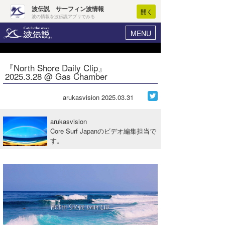
波伝説 サーフィン波情報
開く
波の情報を波伝説アプリでみる
MENU
ニュース
ヘルプ
マイホーム
『North Shore Daily Clip』
Core Surf Japan
2025.3.28 @ Gas Chamber
ログイン
コンテスト
新規会員登録
arukasvision
2025.03.31
ファッション/グッズ
波情報･概況
arukasvision
アート＆エンタメ
Core Surf Japanのビデオ編集担当で
波予想ツール
WAVE HUNTER
す。
コラム
気象情報
トラベル
ニュース
ショップ情報
サーフィンエリアガイド
ショップ情報
ウラナミ
会員メニュー