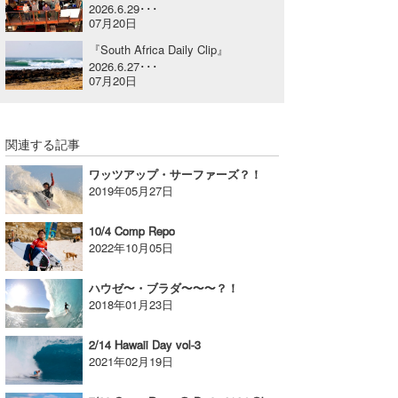
2026.6.29･･･
喜納海人
KID
07月20日
『South Africa Daily Clip』
KOBU
2026.6.27･･･
07月20日
KY
MIN
関連する記事
mitz
ワッツアップ・サーファーズ？！
2019年05月27日
OYZ
10/4 Comp Repo
S.K
2022年10月05日
Soulman
ハウゼ〜・ブラダ〜〜〜？！
2018年01月23日
VAGY
2/14 Hawaii Day vol-3
waka☆=
2021年02月19日
YUKI☆