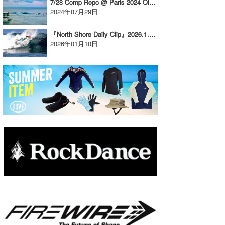
7/28 Comp Repo @ Paris 2024 Olympics
2024年07月29日
たっちー
『North Shore Daily Clip』2026.1.9 @ Rocky
ハンマー
2026年01月10日
まっきー
三輪予報士
小川予報士
上田純子
上條将美
唐澤予報士
SancheZ
ゴン
米山予報士