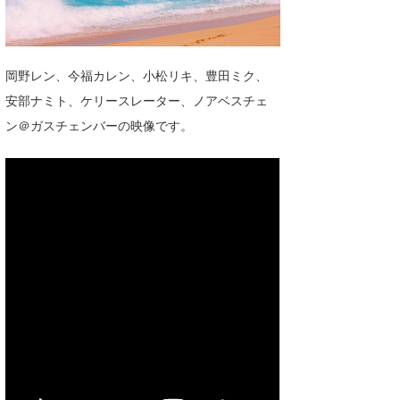
湘南
お知らせ
今月のプレゼント
千葉北
その他
岡野レン、今福カレン、小松リキ、豊田ミク、
伊豆
ルール＆How to
安部ナミト、ケリースレーター、ノアベスチェ
千葉南
ン＠ガスチェンバーの映像です。
VOTE!
大阪
サーファーズ
四国
沖縄
ライター/寄稿メディア