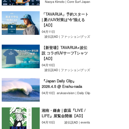
Naoya Kimoto | Core Surf Japan
たっちー
「TAVARUA」予約スタート
| 夏のUV対策は“今”揃える
ハンマー
【AD】
まっきー
04月11日
波伝説AD | ファッション/グッズ
三輪予報士
【新登場】TAVARUA×波伝
説 コラボUVサーフTシャツ
小川予報士
【AD】
04月10日
上田純子
波伝説AD | ファッション/グッズ
上條将美
『Japan Daily Clip』
2026.4.5 @ Enshu-nada
唐澤予報士
04月10日
arukasvision | Daily Clip
SancheZ
湘南・鎌倉 | 森温『LIVE /
ゴン
LIFE』展覧会開催【AD】
04月10日
波伝説AD | events
米山予報士