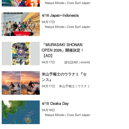
Naoya Kimoto | Core Surf Japan
湘南
お知らせ
今月のプレゼント
4/16 Japan~Indonesia
千葉北
その他
04月17日
Naoya Kimoto | Core Surf Japan
伊豆
ルール＆How to
千葉南
VOTE!
「MURASAKI SHONAN
OPEN 2026」開催決定！
大阪
【AD】
サーファーズ
04月17日
波伝説AD | events
四国
米山予報士のウラナミ『セ
沖縄
ンス』
04月17日
米山予報士 | ウラナミ
4/15 Osaka Day
04月16日
Naoya Kimoto | Core Surf Japan
ライター/寄稿メディア