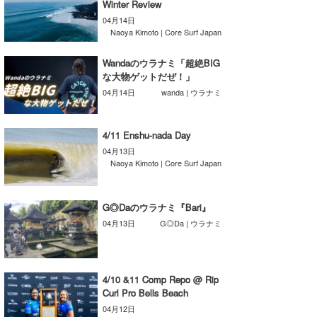
Winter Review
喜納海人
KID
04月14日
Naoya Kimoto | Core Surf Japan
KOBU
Wandaのウラナミ「超絶BIG
KY
な大物ゲットだぜ！」
04月14日
wanda | ウラナミ
MIN
mitz
4/11 Enshu-nada Day
04月13日
OYZ
Naoya Kimoto | Core Surf Japan
S.K
G◎Daのウラナミ『Bari』
Soulman
04月13日
G◎Da | ウラナミ
VAGY
waka☆=
4/10 &11 Comp Repo @ Rip
Curl Pro Bells Beach
YUKI☆
04月12日