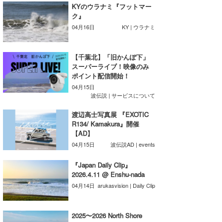
KYのウラナミ『フットマー
Core Surf Japan
ク』
04月16日
KY | ウラナミ
メディア
Naoya Kimoto
波伝説アンバサダー/プロライダー
mitsuteru Kamio
SURFMEDIA
【千葉北】「旧かんぽ下」
スーパーライブ！映像のみ
波伝説スタッフ
Yasunari Inoue
Colors MAGAZINE
福島寿実子
ポイント配信開始！
04月15日
Yoshiyuki Obata
WAVAL
中浦“JET”章
☆加藤
波伝説
波伝説 | サービスについて
arukasvision
嵯峨明日香
+☆maki☆+
渡辺高士写真展 『EXOTIC
R134/ Kamakura』開催
DELTA FORCE SURF
進士剛光
Aichan
【AD】
04月15日
波伝説AD | events
CBA Films
田原啓江
chan-U
『Japan Daily Clip』
熊谷素子
植村未来
ECE
2026.4.11 @ Enshu-nada
04月14日
arukasvision | Daily Clip
NOBUFUKU
G◎Da
大野”MAR”修聖
H
2025〜2026 North Shore