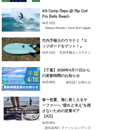
wanda
4/9 Comp Repo @ Rip Curl
Pro Bells Beach
予報士 hiro.
04月10日
Naoya Kimoto | Core Surf Japan
banpaku
竹内予報士のウラナミ『エ
Mr.K
ッジボードをゲット！』
04月10日
竹内予報士 | ウラナミ
chappy
Romisea
【千葉】2026年4月11日から
の更新時間のお知らせ
04月09日
波伝説 | お知らせ
春〜初夏、海に長く入るサ
ーファーへ “疲れと冷え”を残
さないための定番ギア
【AD】
04月09日
波伝説AD | ファッション/グッズ