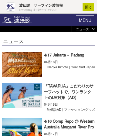
波伝説 サーフィン波情報
開く
波の情報を波伝説アプリでみる
MENU
ニュース
ヘルプ
マイホーム
ニュース
Core Surf Japan
ログイン
コンテスト
4/17 Jakarta ~ Padang
新規会員登録
04月18日
ファッション/グッズ
Naoya Kimoto | Core Surf Japan
波情報･概況
アート＆エンタメ
波予想ツール
WAVE HUNTER
「TAVARUA」こだわりのサ
コラム
ーフハットで、ワンランク
気象情報
上のUV対策【AD】
トラベル
04月18日
ニュース
波伝説AD | ファッション/グッズ
ショップ情報
サーフィンエリアガイド
4/16 Comp Repo @ Western
Australia Margaret River Pro
ショップ情報
ウラナミ
会員メニュー
04月17日