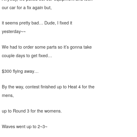
our car for a fix again but,
wanda
予報士 hiro.
it seems pretty bad… Dude, I fixed it
yesterday~~
banpaku
We had to order some parts so it’s gonna take
Mr.K
couple days to get fixed…
chappy
$300 flying away…
Romisea
By the way, contest finished up to Heat 4 for the
mens,
up to Round 3 for the womens.
Waves went up to 2~3~