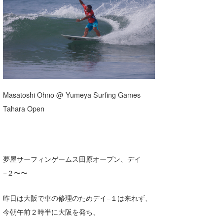
湘南
お知らせ
今月のプレゼント
千葉北
その他
伊豆
ルール＆How to
千葉南
VOTE!
大阪
Masatoshi Ohno @ Yumeya Surfing Games
サーファーズ
Tahara Open
四国
沖縄
夢屋サーフィンゲームス田原オープン、デイ
−２〜〜
昨日は大阪で車の修理のためデイ−１は来れず、
今朝午前２時半に大阪を発ち、
ライター/寄稿メディア