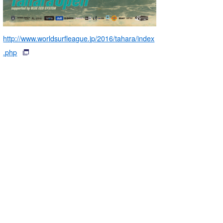
http://www.worldsurfleague.jp/2016/tahara/index
.php