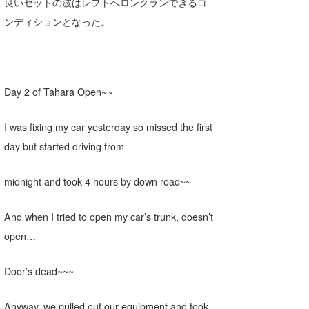
良いセットの波はレフトへロングランできるコ
たっちー
ンディションとなった。
ハンマー
まっきー
Day 2 of Tahara Open~~
三輪予報士
I was fixing my car yesterday so missed the first
小川予報士
day but started driving from
上田純子
midnight and took 4 hours by down road~~
上條将美
And when I tried to open my car’s trunk, doesn’t
唐澤予報士
open…
SancheZ
Door’s dead~~~
ゴン
米山予報士
Anyway, we pulled out our equipment and took