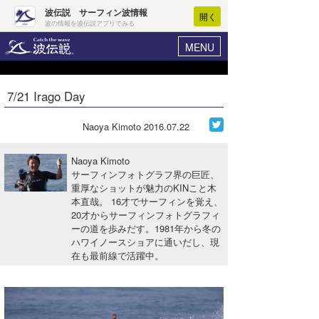
波伝説 サーフィン波情報
開く
波の情報を波伝説アプリでみる
MENU
ニュース
ヘルプ
マイホーム
7/21 Irago Day
Core Surf Japan
ログイン
コンテスト
Naoya Kimoto
2016.07.22
新規会員登録
ファッション/グッズ
Naoya Kimoto
波情報･概況
サーフィンフォトグラフ界の巨匠、
アート＆エンタメ
重厚なショットが魅力のKINこと木
波予想ツール
WAVE HUNTER
本直哉。 16才でサーフィンを覚え、
コラム
20才からサーフィンフォトグラフィ
気象情報
ーの道を歩みだす。1981年から冬の
ハワイノースショアに通いだし、現
トラベル
ニュース
在も最前線で活躍中。
ショップ情報
サーフィンエリアガイド
ショップ情報
ウラナミ
会員メニュー