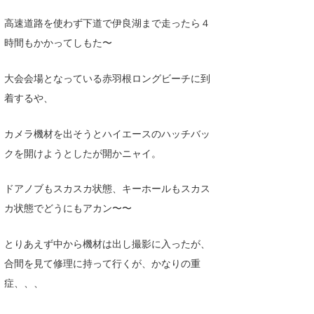
Core Surf Japan
高速道路を使わず下道で伊良湖まで走ったら４
時間もかかってしもた〜
メディア
Naoya Kimoto
波伝説アンバサダー/プロライダー
mitsuteru Kamio
SURFMEDIA
大会会場となっている赤羽根ロングビーチに到
着するや、
波伝説スタッフ
Yasunari Inoue
Colors MAGAZINE
福島寿実子
Yoshiyuki Obata
WAVAL
中浦“JET”章
☆加藤
波伝説
カメラ機材を出そうとハイエースのハッチバッ
クを開けようとしたが開かニャイ。
arukasvision
嵯峨明日香
+☆maki☆+
ドアノブもスカスカ状態、キーホールもスカス
DELTA FORCE SURF
進士剛光
Aichan
カ状態でどうにもアカン〜〜
CBA Films
田原啓江
chan-U
とりあえず中から機材は出し撮影に入ったが、
熊谷素子
植村未来
ECE
合間を見て修理に持って行くが、かなりの重
NOBUFUKU
G◎Da
症、、、
大野”MAR”修聖
H