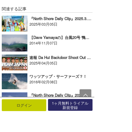
関連する記事
『North Shore Daily Clip』2025.3.3 @ PIPE & BACKDOOR
2025年03月05日
【Dave Yamayaの】台風20号 鴨川リポート
2014年11月07日
速報 Da Hui Backdoor Shoot Out Celebration Party in Okinawa
2025年04月05日
ワッツアップ・サーファーズ？！
2016年02月08日
『North Shore Daily Clip』2021.3.4 @ Sunset beach オオノマサトシ、他によるサンセットビーチセッションの映像
2021年03月06日
1ヶ月無料トライアル
ログイン
新規登録
1/6 Hawaii Day
2017年01月08日