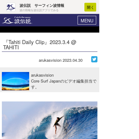
波伝説 サーフィン波情報
開く
波の情報を波伝説アプリでみる
MENU
ニュース
ヘルプ
マイホーム
『Tahiti Daily Clip』2023.3.4 @
Core Surf Japan
TAHITI
ログイン
コンテスト
新規会員登録
arukasvision
2023.04.30
ファッション/グッズ
波情報･概況
arukasvision
アート＆エンタメ
Core Surf Japanのビデオ編集担当で
波予想ツール
WAVE HUNTER
す。
コラム
気象情報
トラベル
ニュース
ショップ情報
サーフィンエリアガイド
ショップ情報
ウラナミ
会員メニュー