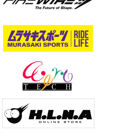
wanda
予報士 hiro.
banpaku
Mr.K
chappy
Romisea