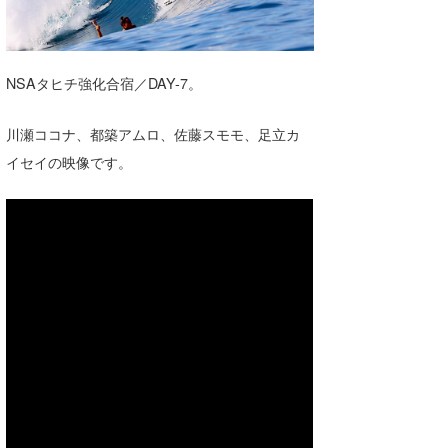
湘南
お知らせ
今月のプレゼント
千葉北
その他
NSAタヒチ強化合宿／DAY-7。
伊豆
ルール＆How to
川瀬ココナ、都築アムロ、佐藤スモモ、足立カ
千葉南
VOTE!
イセイの映像です。
大阪
サーファーズ
四国
沖縄
ライター/寄稿メディア