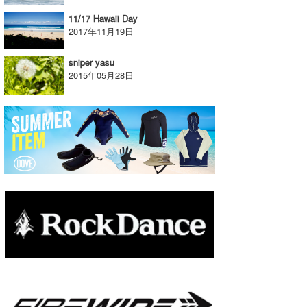
11/17 Hawaii Day
たっちー
2017年11月19日
ハンマー
sniper yasu
2015年05月28日
まっきー
三輪予報士
小川予報士
上田純子
上條将美
唐澤予報士
SancheZ
ゴン
米山予報士