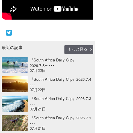
Core Surf Japan
メディア
Naoya Kimoto
波伝説アンバサダー/プロライダー
mitsuteru Kamio
SURFMEDIA
波伝説スタッフ
Yasunari Inoue
Colors MAGAZINE
福島寿実子
最近の記事
もっと見る
Yoshiyuki Obata
WAVAL
中浦“JET”章
☆加藤
波伝説
『South Africa Daily Clip』
2026.7.5〜･･･
arukasvision
嵯峨明日香
+☆maki☆+
07月22日
『South Africa Daily Clip』2026.7.4
DELTA FORCE SURF
進士剛光
Aichan
･･･
07月22日
CBA Films
田原啓江
chan-U
『South Africa Daily Clip』2026.7.3
熊谷素子
植村未来
ECE
･･･
07月21日
NOBUFUKU
G◎Da
『South Africa Daily Clip』2026.7.1
･･･
07月21日
大野”MAR”修聖
H