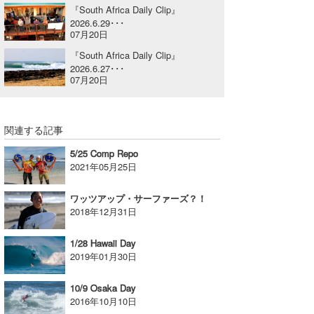
『South Africa Daily Clip』
喜納海人
KID
2026.6.29･･･
07月20日
KOBU
『South Africa Daily Clip』
2026.6.27･･･
KY
07月20日
MIN
関連する記事
mitz
5/25 Comp Repo
OYZ
2021年05月25日
S.K
ワッツアップ・サーファーズ？！
2018年12月31日
Soulman
1/28 Hawaii Day
VAGY
2019年01月30日
waka☆=
10/9 Osaka Day
2016年10月10日
YUKI☆