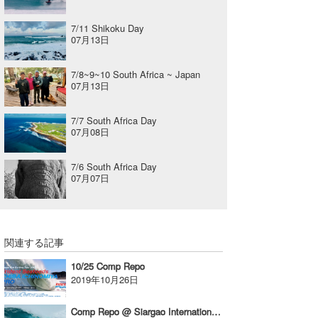
7/11 Shikoku Day
07月13日
7/8~9~10 South Africa ~ Japan
07月13日
7/7 South Africa Day
07月08日
7/6 South Africa Day
07月07日
関連する記事
10/25 Comp Repo
2019年10月26日
Comp Repo @ Siargao International Surfing Cup