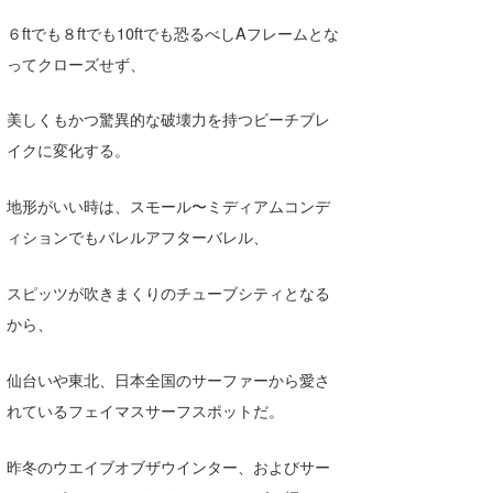
たっちー
６ftでも８ftでも10ftでも恐るべしAフレームとな
ってクローズせず、
ハンマー
美しくもかつ驚異的な破壊力を持つビーチブレ
まっきー
イクに変化する。
三輪予報士
地形がいい時は、スモール〜ミディアムコンデ
小川予報士
ィションでもバレルアフターバレル、
上田純子
スピッツが吹きまくりのチューブシティとなる
上條将美
から、
唐澤予報士
仙台いや東北、日本全国のサーファーから愛さ
SancheZ
れているフェイマスサーフスポットだ。
ゴン
昨冬のウエイブオブザウインター、およびサー
米山予報士