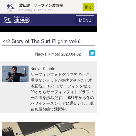
波伝説 サーフィン波情報
開く
波の情報を波伝説アプリでみる
MENU
ニュース
ヘルプ
マイホーム
4/2 Story of The Surf Pilgrim vol-6
Core Surf Japan
ログイン
コンテスト
Naoya Kimoto
2020.04.02
新規会員登録
ファッション/グッズ
Naoya Kimoto
波情報･概況
サーフィンフォトグラフ界の巨匠、
アート＆エンタメ
重厚なショットが魅力のKINこと木
波予想ツール
WAVE HUNTER
本直哉。 16才でサーフィンを覚え、
コラム
20才からサーフィンフォトグラフィ
気象情報
ーの道を歩みだす。1981年から冬の
ハワイノースショアに通いだし、現
トラベル
ニュース
在も最前線で活躍中。
ショップ情報
サーフィンエリアガイド
ショップ情報
ウラナミ
会員メニュー