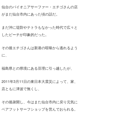
仙台のパイオニアサーファー・エチゴさんの店
がまだ仙台市内にあった頃の話だ。
まだ沖に堤防やテトラもなかった時代で広々と
したビーチが印象的だった。
その後エチゴさんは新港の喧噪から逃れるよう
に、
福島県との県境にある亘理に引っ越したが、
2011年3月11日の東日本大震災によって、家、
店ともに津波で無くし、
その後疎開し、今はまた仙台市内に戻り元気に
ベアフットサーフショップを営んでおられる。