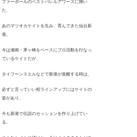
ファーポールのベストバレルアワーズに輝い
wanda
た、
予報士 hiro.
あのマツオカケイトを生み、育んできた仙台新
港。
banpaku
Mr.K
今は湘南・茅ヶ崎をベースにプロ活動を行なっ
ているケイトだが、
chappy
Romisea
タイフーンスエルなどで新港が覚醒する時は、
必ずと言っていい程ラインアップにはケイトの
姿があり、
今も新港で伝説のセッションを作り上げてい
る。