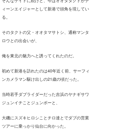
そんなケイトに続けと、今はオオタタクトがテ
ィーンエイジャーとして新港で頭角を現してい
る。
そのタクトの父・オオタマサトシ、通称マンタ
ロウとの出会いが、
俺を東北の魅力へと誘ってくれたのだ。
初めて新港を訪れたのは40年近く前、サーフィ
ンカメラマン駆け出しの21歳の頃だった。
当時若手ダブライダーだった吉浜のヤナギサワ
ジュンイチことジュンボーと、
大磯にスズキヒロシことチロ達とでダブの営業
ツアーに乗っかり仙台に向かった。