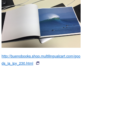
湘南
お知らせ
今月のプレゼント
千葉北
その他
伊豆
ルール＆How to
千葉南
VOTE!
大阪
サーファーズ
http://buenobooks.shop.multilingualcart.com/goo
四国
ds_ja_jpy_230.html
沖縄
ライター/寄稿メディア