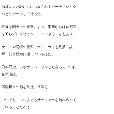
新港はまた誰からにも愛されるビーチブレイク
へとリボーンして行った。
最近は圏央道の発達によって湘南からは首都圏
を通らずに東北道へスルーできることもあり、
ケイトや同郷の後輩・オジマカイも足繁く故
郷・仙台新港に通っている様だ。
日本屈指、いやナンバーワンとも言っていい仙
台新港は、
四季折々の顔を見せ、懐深く、
いつでも、いつまでもサーファーを包み込んで
くれることだろう。