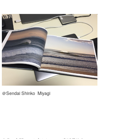
Core Surf Japan
メディア
Naoya Kimoto
波伝説アンバサダー/プロライダー
mitsuteru Kamio
SURFMEDIA
波伝説スタッフ
Yasunari Inoue
Colors MAGAZINE
福島寿実子
Yoshiyuki Obata
WAVAL
中浦“JET”章
☆加藤
波伝説
arukasvision
嵯峨明日香
+☆maki☆+
DELTA FORCE SURF
進士剛光
Aichan
＠Sendai Shinko Miyagi
CBA Films
田原啓江
chan-U
熊谷素子
植村未来
ECE
NOBUFUKU
G◎Da
大野”MAR”修聖
H