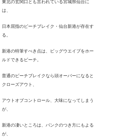
東北の玄関口とも言われている宮城県仙台に
喜納海人
KID
は、
KOBU
日本屈指のビーチブレイク・仙台新港が存在す
KY
る。
MIN
新港の特筆すべき点は、ビッグウエイブをホー
mitz
ルドできるビーチ。
OYZ
普通のビーチブレイクなら頭オーバーになると
クローズアウト、
S.K
Soulman
アウトオブコントロール、大味になってしまう
が、
VAGY
waka☆=
新港の凄いところは、バンクのつき方にもよる
が、
YUKI☆