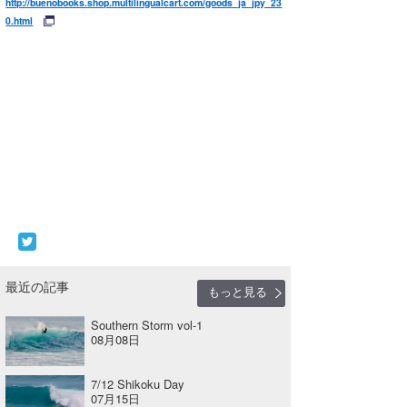
http://buenobooks.shop.multilingualcart.com/goods_ja_jpy_23
0.html
最近の記事
もっと見る
Southern Storm vol-1
08月08日
7/12 Shikoku Day
07月15日