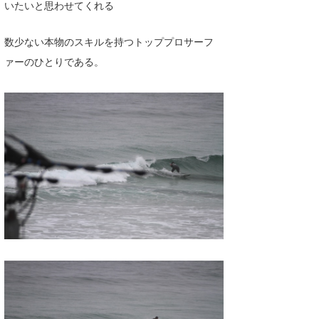
いたいと思わせてくれる
たっちー
数少ない本物のスキルを持つトッププロサーフ
ハンマー
ァーのひとりである。
まっきー
三輪予報士
小川予報士
上田純子
上條将美
唐澤予報士
SancheZ
ゴン
米山予報士