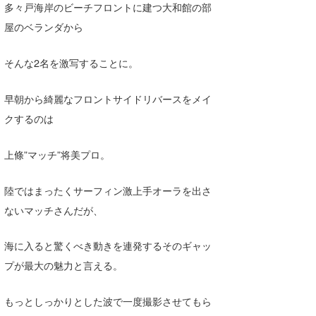
多々戸海岸のビーチフロントに建つ大和館の部
喜納海人
KID
屋のベランダから
KOBU
そんな2名を激写することに。
KY
早朝から綺麗なフロントサイドリバースをメイ
MIN
クするのは
mitz
上條”マッチ”将美プロ。
OYZ
陸ではまったくサーフィン激上手オーラを出さ
S.K
ないマッチさんだが、
Soulman
海に入ると驚くべき動きを連発するそのギャッ
VAGY
プが最大の魅力と言える。
waka☆=
もっとしっかりとした波で一度撮影させてもら
YUKI☆