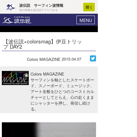
波伝説 サーフィン波情報
開く
波の情報を波伝説アプリでみる
MENU
ニュース
ヘルプ
マイホーム
【波伝説×colorsmag】伊豆トリッ
Core Surf Japan
プ DAY2
ログイン
コンテスト
新規会員登録
2015.04.07
Colors MAGAZINE
ファッション/グッズ
波情報･概況
Colors MAGAZINE
アート＆エンタメ
サーフィンを軸としたスケートボー
波予想ツール
WAVE HUNTER
ド、スノーボード、ミュージック、
アート全般をひとつのコーストカル
コラム
気象情報
チャーとしてとらえ、心の赴くまま
にシャッターを押し、発信し続け
トラベル
ニュース
る。
ショップ情報
サーフィンエリアガイド
ショップ情報
ウラナミ
会員メニュー