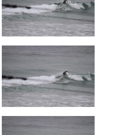
wanda
予報士 hiro.
banpaku
Mr.K
chappy
Romisea