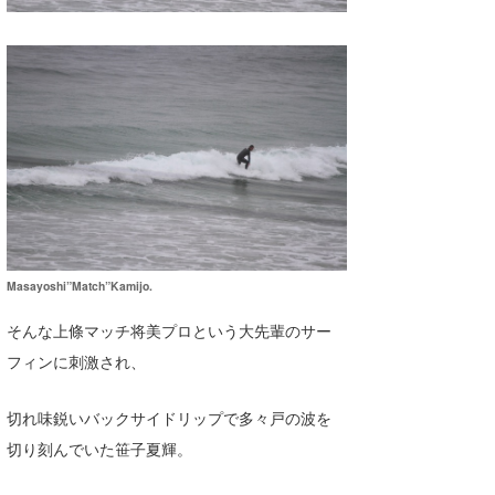
Masayoshi”Match”Kamijo.
そんな上條マッチ将美プロという大先輩のサー
フィンに刺激され、
切れ味鋭いバックサイドリップで多々戸の波を
切り刻んでいた笹子夏輝。