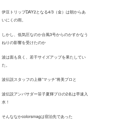
Core Surf Japan
伊豆トリップDAY2となる4/3（金）は朝からあ
メディア
Naoya Kimoto
いにくの雨。
波伝説アンバサダー/プロライダー
mitsuteru Kamio
SURFMEDIA
しかし、低気圧なのか台風3号からのかすかなう
波伝説スタッフ
Yasunari Inoue
Colors MAGAZINE
福島寿実子
ねりの影響を受けたのか
Yoshiyuki Obata
WAVAL
中浦“JET”章
☆加藤
波伝説
波は面も良く、若干サイズアップを果たしてい
た。
arukasvision
嵯峨明日香
+☆maki☆+
DELTA FORCE SURF
進士剛光
Aichan
波伝説スタッフの上條”マッチ”将美プロと
CBA Films
田原啓江
chan-U
波伝説アンバサダー笹子夏輝プロの2名は早速入
熊谷素子
植村未来
ECE
水！
NOBUFUKU
G◎Da
そんななかcolorsmagは宿泊先であった
大野”MAR”修聖
H