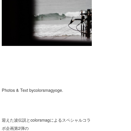
湘南
お知らせ
今月のプレゼント
千葉北
その他
伊豆
ルール＆How to
千葉南
VOTE!
大阪
サーファーズ
四国
沖縄
Photos & Text bycolorsmagyoge.
迎えた波伝説とcolorsmagによるスペシャルコラ
ライター/寄稿メディア
ボ企画第2弾の