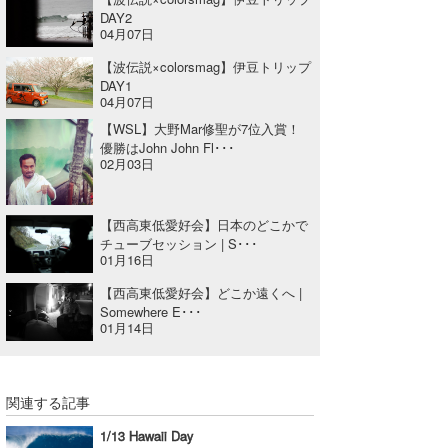
DAY2
04月07日
【波伝説×colorsmag】伊豆トリップ
DAY1
04月07日
【WSL】大野Mar修聖が7位入賞！
優勝はJohn John Fl･･･
02月03日
【西高東低愛好会】日本のどこかで
チューブセッション | S･･･
01月16日
【西高東低愛好会】どこか遠くへ |
Somewhere E･･･
01月14日
関連する記事
1/13 Hawaii Day