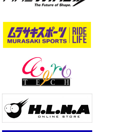
wanda
予報士 hiro.
banpaku
Mr.K
chappy
Romisea