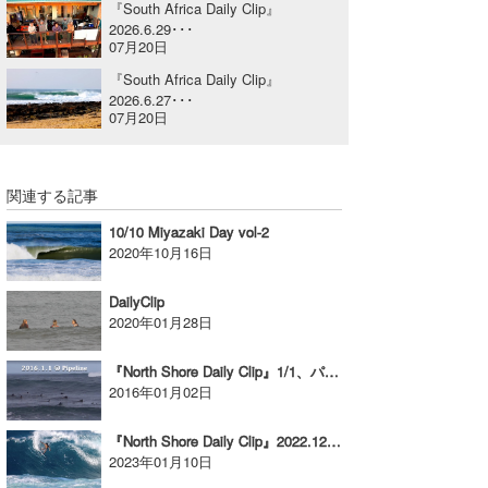
『South Africa Daily Clip』
喜納海人
KID
2026.6.29･･･
07月20日
KOBU
『South Africa Daily Clip』
2026.6.27･･･
KY
07月20日
MIN
関連する記事
mitz
10/10 Miyazaki Day vol-2
OYZ
2020年10月16日
S.K
DailyClip
2020年01月28日
Soulman
『North Shore Daily Clip』1/1、パイプラインセッション
VAGY
2016年01月02日
waka☆=
『North Shore Daily Clip』2022.12.23 @ HALEIWA
2023年01月10日
YUKI☆