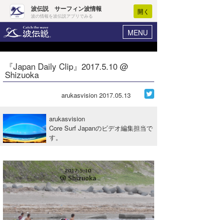
波伝説 サーフィン波情報
開く
波の情報を波伝説アプリでみる
MENU
ニュース
ヘルプ
マイホーム
『Japan Daily Clip』2017.5.10 @
Core Surf Japan
Shizuoka
ログイン
コンテスト
新規会員登録
arukasvision
2017.05.13
ファッション/グッズ
波情報･概況
arukasvision
アート＆エンタメ
Core Surf Japanのビデオ編集担当で
波予想ツール
WAVE HUNTER
す。
コラム
気象情報
トラベル
ニュース
ショップ情報
サーフィンエリアガイド
ショップ情報
ウラナミ
会員メニュー