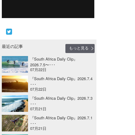
Core Surf Japan
メディア
Naoya Kimoto
波伝説アンバサダー/プロライダー
mitsuteru Kamio
SURFMEDIA
波伝説スタッフ
Yasunari Inoue
Colors MAGAZINE
福島寿実子
最近の記事
もっと見る
Yoshiyuki Obata
WAVAL
中浦“JET”章
☆加藤
波伝説
『South Africa Daily Clip』
2026.7.5〜･･･
arukasvision
嵯峨明日香
+☆maki☆+
07月22日
『South Africa Daily Clip』2026.7.4
DELTA FORCE SURF
進士剛光
Aichan
･･･
07月22日
CBA Films
田原啓江
chan-U
『South Africa Daily Clip』2026.7.3
･･･
熊谷素子
植村未来
ECE
07月21日
『South Africa Daily Clip』2026.7.1
NOBUFUKU
G◎Da
･･･
07月21日
大野”MAR”修聖
H