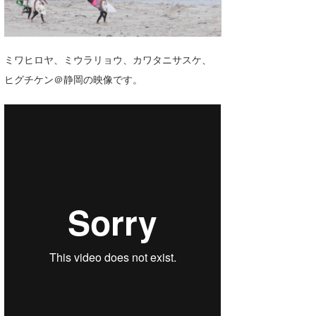
湘南
お知らせ
今月のプレゼント
千葉北
その他
ミワヒロヤ、ミウラリョウ、カワタニサスケ、
伊豆
ルール＆How to
ヒグチケン＠静岡の映像です。
千葉南
VOTE!
大阪
サーファーズ
四国
沖縄
ライター/寄稿メディア