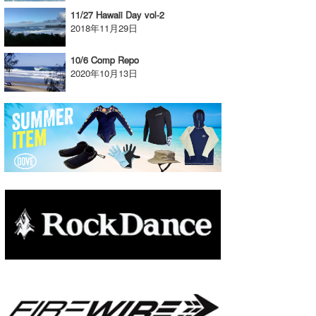
11/27 Hawaii Day vol-2
たっちー
2018年11月29日
ハンマー
10/6 Comp Repo
2020年10月13日
まっきー
三輪予報士
小川予報士
上田純子
上條将美
唐澤予報士
SancheZ
ゴン
米山予報士