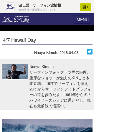
波伝説 サーフィン波情報
開く
波の情報を波伝説アプリでみる
MENU
ニュース
ヘルプ
マイホーム
4/7 Hawaii Day
Core Surf Japan
ログイン
コンテスト
Naoya Kimoto
2018.04.08
新規会員登録
ファッション/グッズ
Naoya Kimoto
波情報･概況
サーフィンフォトグラフ界の巨匠、
アート＆エンタメ
重厚なショットが魅力のKINこと木
波予想ツール
WAVE HUNTER
本直哉。 16才でサーフィンを覚え、
コラム
20才からサーフィンフォトグラフィ
気象情報
ーの道を歩みだす。1981年から冬の
ハワイノースショアに通いだし、現
トラベル
ニュース
在も最前線で活躍中。
ショップ情報
サーフィンエリアガイド
ショップ情報
ウラナミ
会員メニュー