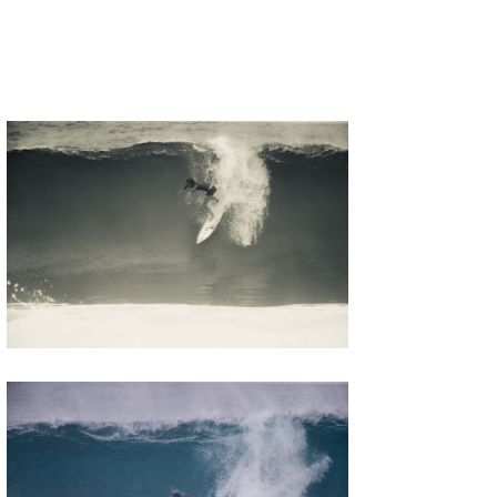
喜納海人
KID
KOBU
KY
MIN
mitz
OYZ
S.K
Soulman
VAGY
waka☆=
YUKI☆