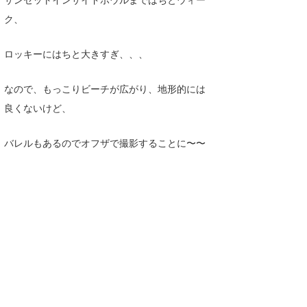
Core Surf Japan
ク、
メディア
Naoya Kimoto
ロッキーにはちと大きすぎ、、、
波伝説アンバサダー/プロライダー
mitsuteru Kamio
SURFMEDIA
なので、もっこりビーチが広がり、地形的には
波伝説スタッフ
Yasunari Inoue
Colors MAGAZINE
福島寿実子
良くないけど、
Yoshiyuki Obata
WAVAL
中浦“JET”章
☆加藤
波伝説
バレルもあるのでオフザで撮影することに〜〜
arukasvision
嵯峨明日香
+☆maki☆+
DELTA FORCE SURF
進士剛光
Aichan
CBA Films
田原啓江
chan-U
熊谷素子
植村未来
ECE
NOBUFUKU
G◎Da
大野”MAR”修聖
H