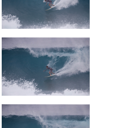
たっちー
ハンマー
まっきー
三輪予報士
小川予報士
上田純子
上條将美
唐澤予報士
SancheZ
ゴン
米山予報士