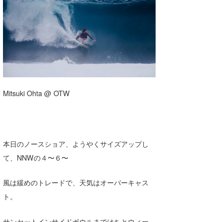
湘南
お知らせ
今月のプレゼント
千葉北
その他
伊豆
ルール＆How to
千葉南
VOTE!
大阪
Mitsuki Ohta @ OTW
サーファーズ
四国
沖縄
本日のノースショア、ようやくサイズアップし
て、NNWの４〜６〜
風は緩めのトレードで、天気はオーバーキャス
ト。
ライター/寄稿メディア
サンセットインサイドボウルまではちとウィー