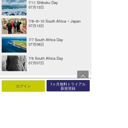
7/11 Shikoku Day
07月13日
7/8~9~10 South Africa ~ Japan
07月13日
7/7 South Africa Day
07月08日
7/6 South Africa Day
07月07日
1ヶ月無料トライアル
ログイン
新規登録
関連する記事
『North Shore Daily Clip』2026.1.17 @ Sunset Beach
2026年01月18日
5/30 Comp Repo
2024年06月01日