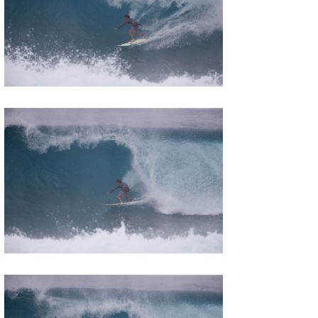
wanda
予報士 hiro.
banpaku
Mr.K
chappy
Romisea