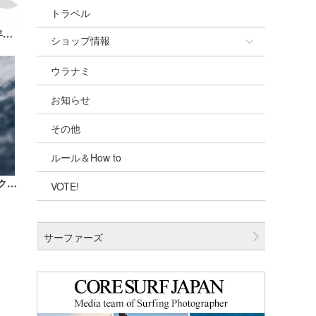
トラベル
第51回MABOROYAL KJ CUP 2018今年も開催！エントリー受付中！
ショップ情報
ウラナミ
ショップ情報
お知らせ
湘南
その他
千葉北
ルール＆How to
伊豆
ASP-WCT第5戦「フィジー・プロ」がクラウドブレイクでスタートし、ラウンド1が終了。
VOTE!
千葉南
大阪
サーファーズ
四国
沖縄