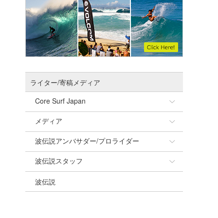
ライター/寄稿メディア
Core Surf Japan
メディア
Naoya Kimoto
波伝説アンバサダー/プロライダー
mitsuteru Kamio
SURFMEDIA
波伝説スタッフ
Yasunari Inoue
Colors MAGAZINE
福島寿実子
波伝説
Yoshiyuki Obata
WAVAL
中浦“JET”章
☆加藤
arukasvision
嵯峨明日香
+☆maki☆+