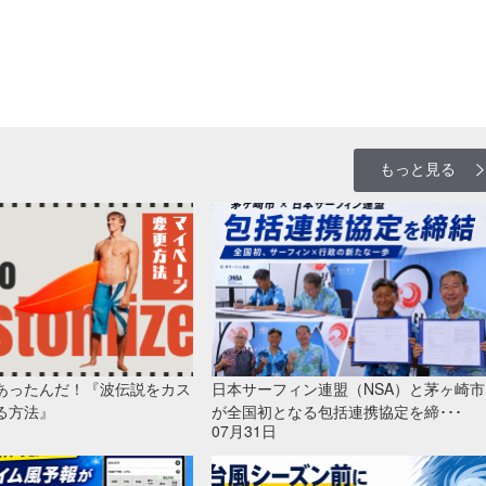
もっと見る
あったんだ！『波伝説をカス
日本サーフィン連盟（NSA）と茅ヶ崎市
る方法』
が全国初となる包括連携協定を締･･･
07月31日