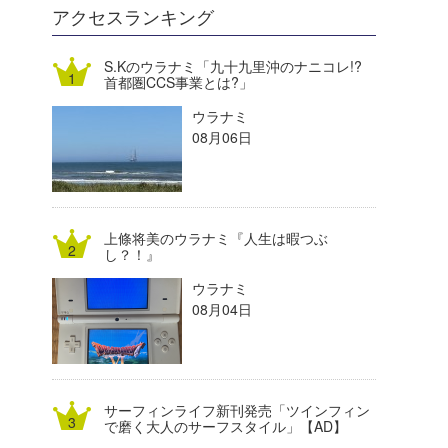
DELTA FORCE SURF
進士剛光
Aichan
アクセスランキング
CBA Films
田原啓江
chan-U
S.Kのウラナミ「九十九里沖のナニコレ!?
首都圏CCS事業とは?」
熊谷素子
植村未来
ECE
ウラナミ
NOBUFUKU
G◎Da
08月06日
大野”MAR”修聖
H
喜納海人
KID
上條将美のウラナミ『人生は暇つぶ
KOBU
し？！』
ウラナミ
KY
08月04日
MIN
mitz
サーフィンライフ新刊発売「ツインフィン
OYZ
で磨く大人のサーフスタイル」【AD】