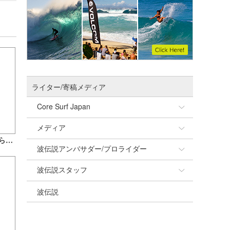
ライター/寄稿メディア
Core Surf Japan
メディア
Naoya Kimoto
【復旧】WRF・SWAN更新遅延のお知らせとお詫び
波伝説アンバサダー/プロライダー
mitsuteru Kamio
SURFMEDIA
波伝説スタッフ
Yasunari Inoue
Colors MAGAZINE
福島寿実子
波伝説
Yoshiyuki Obata
WAVAL
中浦“JET”章
☆加藤
arukasvision
嵯峨明日香
+☆maki☆+