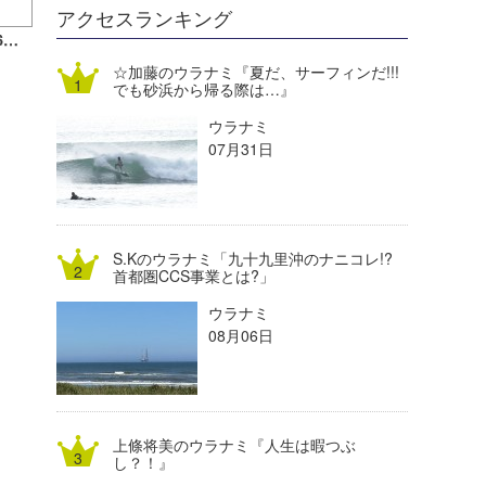
DELTA FORCE SURF
進士剛光
Aichan
アクセスランキング
2018湘南エリア冬期更新時間（11月26日～）のお知らせ
CBA Films
田原啓江
chan-U
☆加藤のウラナミ『夏だ、サーフィンだ!!!
でも砂浜から帰る際は…』
熊谷素子
植村未来
ECE
ウラナミ
NOBUFUKU
G◎Da
07月31日
大野”MAR”修聖
H
喜納海人
KID
S.Kのウラナミ「九十九里沖のナニコレ!?
KOBU
首都圏CCS事業とは?」
ウラナミ
KY
08月06日
MIN
mitz
上條将美のウラナミ『人生は暇つぶ
OYZ
し？！』