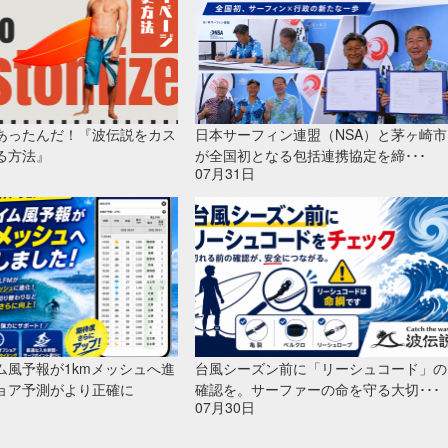
あったんだ！『波伝説をカス
日本サーフィン連盟（NSA）と茅ヶ崎市
る方法』
が全国初となる包括連携協定を締･･･
07月31日
ム風予報が1kmメッシュへ進
台風シーズン前に「リーシュコード」の
ョア予測がより正確に
確認を。サーファーの命を守る大切･･･
07月30日