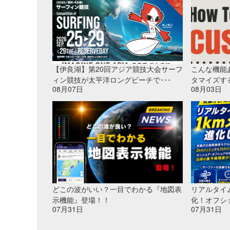
【伊良湖】第20回アジア競技大会サーフ
こんな機能
ィン競技が太平洋ロングビーチで･･･
タマイズす
08月07日
08月03日
どこの波がいい？一目でわかる『地図表
リアルタイ
示機能』登場！！
化！オフシ
07月31日
07月31日