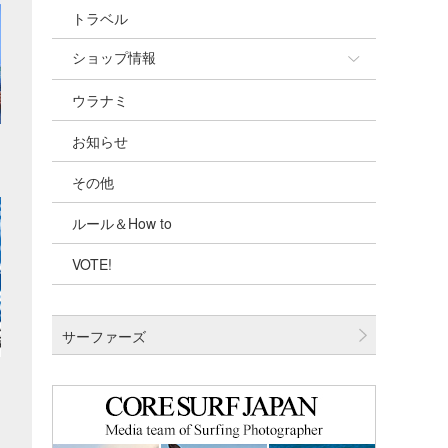
トラベル
ショップ情報
ウラナミ
ショップ情報
お知らせ
湘南
その他
千葉北
ルール＆How to
伊豆
VOTE!
千葉南
大阪
サーファーズ
四国
沖縄