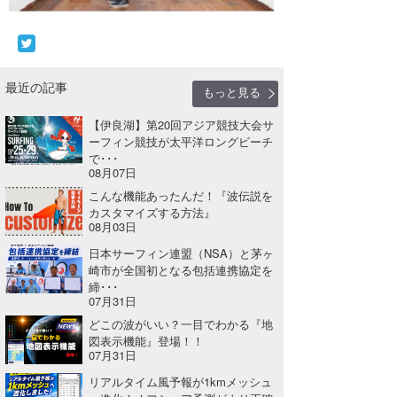
wanda
予報士 hiro.
最近の記事
もっと見る
banpaku
【伊良湖】第20回アジア競技大会サ
Mr.K
ーフィン競技が太平洋ロングビーチ
で･･･
08月07日
chappy
こんな機能あったんだ！『波伝説を
Romisea
カスタマイズする方法』
08月03日
日本サーフィン連盟（NSA）と茅ヶ
崎市が全国初となる包括連携協定を
締･･･
07月31日
どこの波がいい？一目でわかる『地
図表示機能』登場！！
07月31日
リアルタイム風予報が1kmメッシュ