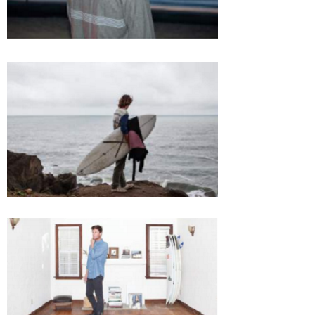
たっちー
ハンマー
まっきー
三輪予報士
小川予報士
上田純子
上條将美
唐澤予報士
SancheZ
ゴン
米山予報士