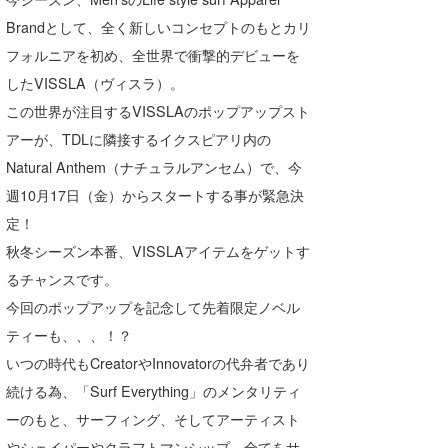
湘南
お知らせ
今月のプレゼント
Brandとして、全く新しいコンセプトのもとカリ
フォルニアを初め、全世界で衝撃的デビューを
千葉北
その他
したVISSLA（ヴィスラ）。
伊豆
ルール＆How to
この世界が注目するVISSLAのポップアップスト
アーが、TDLに隣接するイクスピアリ内の
千葉南
VOTE!
Natural Anthem（ナチュラルアンセム）で、今
大阪
週10月17日（金）からスタートする事が緊急決
サーファーズ
四国
定！
秋冬シーズン本番、VISSLAアイテムをゲットす
沖縄
るチャンスです。
今回のポップアップを記念して先着限定ノベル
ティーも、、、！？
いつの時代もCreatorやInnovatorの代弁者であり
続ける為、「Surf Everything」のメンタリティ
ーのもと、サーフィング、そしてアーティスト
ライター/寄稿メディア
やシェイパーやクラフトマンシップ、全てをサ