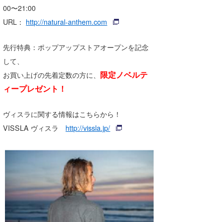
00〜21:00
喜納海人
KID
URL：
http://natural-anthem.com
KOBU
先行特典：ポップアップストアオープンを記念
KY
して、
MIN
限定ノベルテ
お買い上げの先着定数の方に、
ィープレゼント！
mitz
ヴィスラに関する情報はこちらから！
OYZ
VISSLA ヴィスラ
http://vissla.jp/
S.K
Soulman
VAGY
waka☆=
YUKI☆