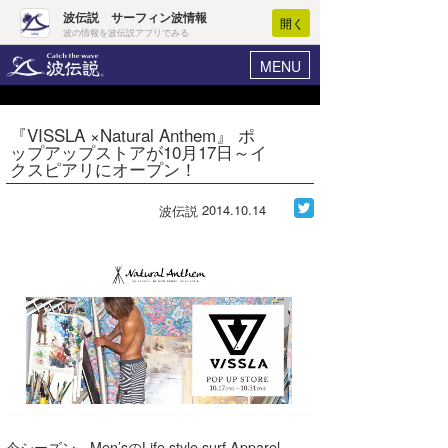
波伝説 サーフィン波情報
開く
波の情報を波伝説アプリでみる
MENU
ニュース
ヘルプ
マイホーム
『VISSLA ×Natural Anthem』 ポ
Core Surf Japan
ップアップストアが10月17日～イ
ログイン
クスピアリにオープン！
コンテスト
新規会員登録
2014.10.14
波伝説
ファッション/グッズ
波情報･概況
アート＆エンタメ
波予想ツール
WAVE HUNTER
コラム
気象情報
トラベル
ニュース
ショップ情報
サーフィンエリアガイド
ショップ情報
ウラナミ
会員メニュー
今シーズン、Men’sのLife style surf Apparel