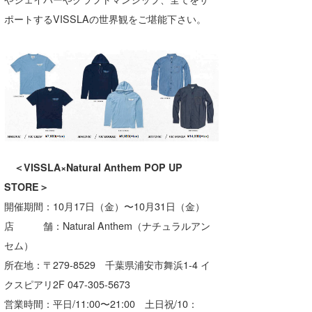
Core Surf Japan
ポートするVISSLAの世界観をご堪能下さい。
メディア
Naoya Kimoto
波伝説アンバサダー/プロライダー
mitsuteru Kamio
SURFMEDIA
波伝説スタッフ
Yasunari Inoue
Colors MAGAZINE
福島寿実子
Yoshiyuki Obata
WAVAL
中浦“JET”章
☆加藤
波伝説
arukasvision
嵯峨明日香
+☆maki☆+
＜VISSLA×Natural Anthem POP UP
STORE＞
DELTA FORCE SURF
進士剛光
Aichan
開催期間：10月17日（金）〜10月31日（金）
CBA Films
田原啓江
chan-U
店 舗：Natural Anthem（ナチュラルアン
熊谷素子
植村未来
ECE
セム）
所在地：〒279-8529 千葉県浦安市舞浜1-4 イ
NOBUFUKU
G◎Da
クスピアリ2F 047-305-5673
大野”MAR”修聖
H
営業時間：平日/11:00〜21:00 土日祝/10：