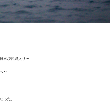
日再び沖縄入り〜
へ〜
なった。