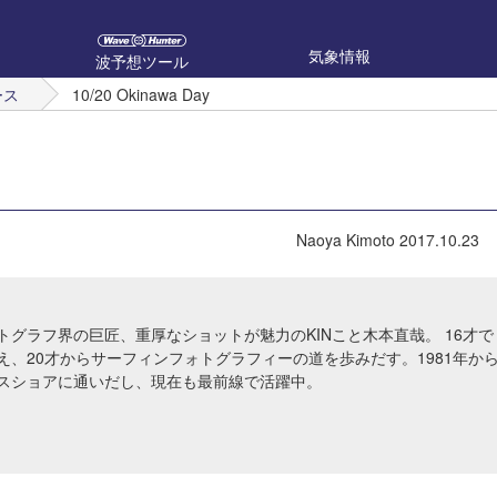
気象情報
波予想ツール
ース
10/20 Okinawa Day
Naoya Kimoto
2017.10.23
トグラフ界の巨匠、重厚なショットが魅力のKINこと木本直哉。 16才で
え、20才からサーフィンフォトグラフィーの道を歩みだす。1981年か
スショアに通いだし、現在も最前線で活躍中。