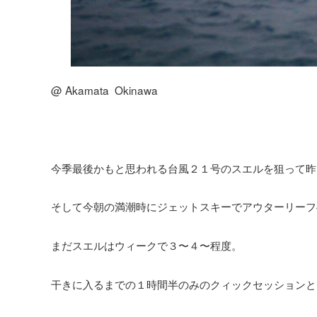
@ Akamata Okinawa
今季最後かもと思われる台風２１号のスエルを狙って昨
そして今朝の満潮時にジェットスキーでアウターリーフ
まだスエルはウィークで３〜４〜程度。
干きに入るまでの１時間半のみのクィックセッションと