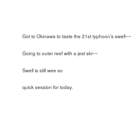
Got to Okinawa to taste the 21st typhoon’s swell~~
Going to outer reef with a jest ski~~
Swell is still wee so
quick session for today.