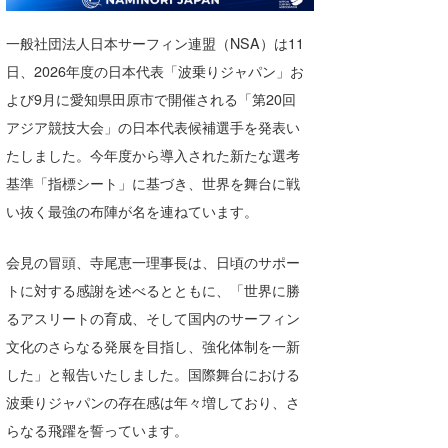
湘南
お知らせ
今月のプレゼント
一般社団法人日本サーフィン連盟（NSA）は11
千葉北
その他
日、2026年度の日本代表「波乗りジャパン」お
伊豆
ルール＆How to
よび9月に愛知県田原市で開催される「第20回
アジア競技大会」の日本代表候補選手を発表い
千葉南
VOTE!
たしました。今年度から導入された新たな選考
大阪
基準「指標シート」に基づき、世界を舞台に戦
い抜く最強の布陣が名を連ねています。
サーファーズ
四国
沖縄
会見の冒頭、寺尾恵一理事長は、日頃のサポー
トに対する感謝を述べるとともに、「世界に勝
るアスリートの育成、そして国内のサーフィン
文化のさらなる発展を目指し、強化体制を一新
した」と報告いたしました。国際舞台における
波乗りジャパンの存在感は年々増しており、さ
らなる飛躍を誓っています。
ライター/寄稿メディア