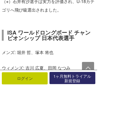
（※）石井有沙選手は実力を評価され、U-18カテ
ゴリへ飛び級選出されました。
ISA ワールドロングボード チャン
ピオンシップ 日本代表選手
メンズ: 堀井 哲、塚本 将也
ウィメンズ: 吉川 広夏、田岡 なつみ
1ヶ月無料トライアル
ログイン
新規登録
未来の日本サーフィン界を牽引する若き精鋭た
ちの挑戦に、ぜひ温かいご声援をお願いいたし
ます。
最近の記事
もっと見る