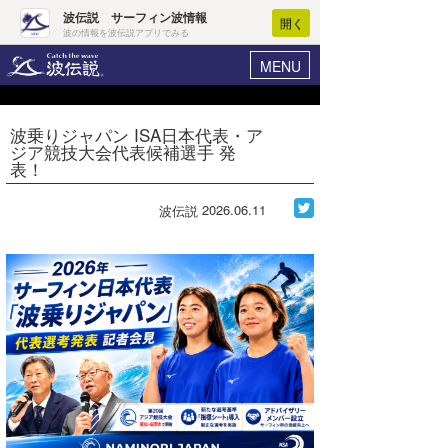
波伝説 サーフィン波情報
開く
波の情報を波伝説アプリでみる
MENU
ニュース
ヘルプ
マイホーム
波乗りジャパン ISA日本代表・ア
Core Surf Japan
ジア競技大会代表候補選手 発
ログイン
表！
コンテスト
新規会員登録
2026.06.11
波伝説
ファッション/グッズ
波情報･概況
アート＆エンタメ
波予想ツール
WAVE HUNTER
コラム
気象情報
トラベル
ニュース
ショップ情報
サーフィンエリアガイド
ショップ情報
ウラナミ
会員メニュー