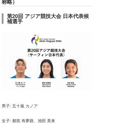
称略）
第20回 アジア競技大会 日本代表候
補選手
男子: 五十嵐 カノア
女子: 都筑 有夢路、池田 美来