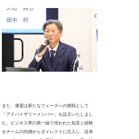
Core Surf Japan
メディア
Naoya Kimoto
波伝説アンバサダー/プロライダー
mitsuteru Kamio
SURFMEDIA
波伝説スタッフ
Yasunari Inoue
Colors MAGAZINE
福島寿実子
Yoshiyuki Obata
WAVAL
中浦“JET”章
☆加藤
波伝説
arukasvision
嵯峨明日香
+☆maki☆+
DELTA FORCE SURF
進士剛光
Aichan
CBA Films
田原啓江
chan-U
また、連盟は新たなフェーズへの挑戦として
熊谷素子
植村未来
ECE
「アドバイザリーメンバー」を設立いたしまし
NOBUFUKU
G◎Da
た。ビジネス界の第一線で培われた知見と経験
をチームの内側からダイレクトに注入し、従来
大野”MAR”修聖
H