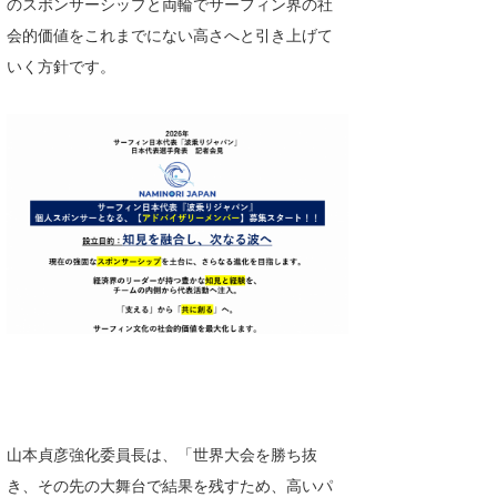
のスポンサーシップと両輪でサーフィン界の社
喜納海人
KID
会的価値をこれまでにない高さへと引き上げて
いく方針です。
KOBU
KY
MIN
mitz
OYZ
S.K
Soulman
VAGY
waka☆=
山本貞彦強化委員長は、「世界大会を勝ち抜
YUKI☆
き、その先の大舞台で結果を残すため、高いパ