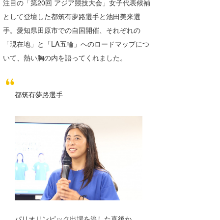
注目の「第20回 アジア競技大会」女子代表候補
wanda
として登壇した都筑有夢路選手と池田美来選
手。愛知県田原市での自国開催、それぞれの
予報士 hiro.
「現在地」と「LA五輪」へのロードマップにつ
banpaku
いて、熱い胸の内を語ってくれました。
Mr.K
都筑有夢路選手
chappy
Romisea
パリオリンピック出場を逃した直後か