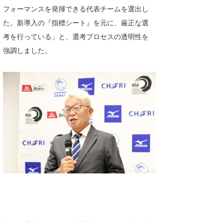
フォーマンスを発揮できる代表チームを選出し
たっちー
た。新導入の『指標シート』を元に、厳正な選
ハンマー
考を行っている」と、選考プロセスの透明性を
強調しました。
まっきー
三輪予報士
小川予報士
上田純子
上條将美
唐澤予報士
SancheZ
ゴン
米山予報士