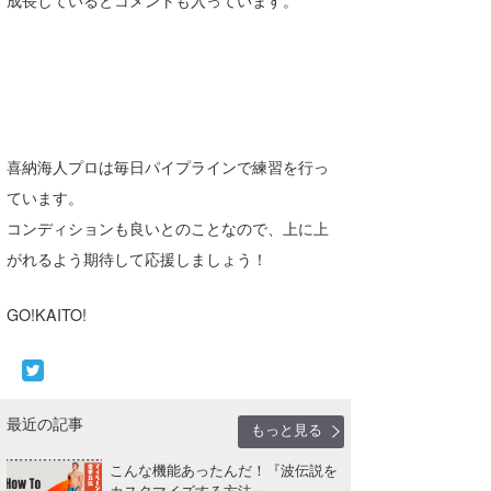
Core Surf Japan
メディア
Naoya Kimoto
波伝説アンバサダー/プロライダー
mitsuteru Kamio
SURFMEDIA
波伝説スタッフ
Yasunari Inoue
Colors MAGAZINE
福島寿実子
喜納海人プロは毎日パイプラインで練習を行っ
ています。
Yoshiyuki Obata
WAVAL
中浦“JET”章
☆加藤
波伝説
コンディションも良いとのことなので、上に上
arukasvision
嵯峨明日香
+☆maki☆+
がれるよう期待して応援しましょう！
DELTA FORCE SURF
進士剛光
Aichan
GO!KAITO!
CBA Films
田原啓江
chan-U
熊谷素子
植村未来
ECE
最近の記事
NOBUFUKU
G◎Da
もっと見る
こんな機能あったんだ！『波伝説を
大野”MAR”修聖
H
カスタマイズする方法』