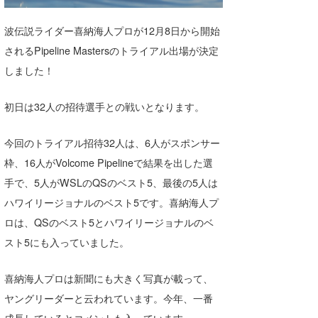
湘南
お知らせ
今月のプレゼント
波伝説ライダー喜納海人プロが12月8日から開始
千葉北
その他
されるPipeline Mastersのトライアル出場が決定
伊豆
ルール＆How to
しました！
千葉南
VOTE!
初日は32人の招待選手との戦いとなります。
大阪
今回のトライアル招待32人は、6人がスポンサー
サーファーズ
四国
枠、16人がVolcome Pipelineで結果を出した選
手で、5人がWSLのQSのベスト5、最後の5人は
沖縄
ハワイリージョナルのベスト5です。喜納海人プ
ロは、QSのベスト5とハワイリージョナルのベ
スト5にも入っていました。
喜納海人プロは新聞にも大きく写真が載って、
ヤングリーダーと云われています。今年、一番
ライター/寄稿メディア
成長しているとコメントも入っています。