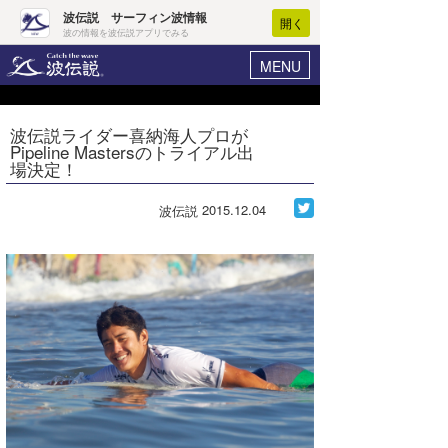
波伝説 サーフィン波情報
開く
波の情報を波伝説アプリでみる
MENU
ニュース
ヘルプ
マイホーム
波伝説ライダー喜納海人プロが
Core Surf Japan
Pipeline Mastersのトライアル出
ログイン
場決定！
コンテスト
新規会員登録
2015.12.04
波伝説
ファッション/グッズ
波情報･概況
アート＆エンタメ
波予想ツール
WAVE HUNTER
コラム
気象情報
トラベル
ニュース
ショップ情報
サーフィンエリアガイド
ショップ情報
ウラナミ
会員メニュー