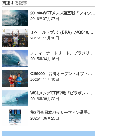
関連する記事
たっちー
2016年WCTメンズ第五戦「フィジー・プロ」BS-1にて8/2（火）午後7時より放送！
2016年07月27日
ハンマー
ミゲール・プポ（BRA）がQS10,000で優勝して、QSランキング4位でリクオリファイを固める
まっきー
2015年11月10日
三輪予報士
メディーナ、トリード、ブラジリアン・ストームが次々と敗退。番狂わせ続出の波乱のラウンド2
小川予報士
2015年04月16日
上田純子
QS6000「台湾オープン・オブ・サーフィン」波伝説ライダー野中美波が3位でフィニッシュ！
2025年11月10日
上條将美
WSLメンズCT第7戦「ビラボン・プロ・タヒチ」グッドコンディションで開幕。ウィルコはR2へ。
唐澤予報士
2016年08月22日
SancheZ
第3回全日本パラサーフィン選手権大会、三重・国府の浜で開催！
2025年06月23日
ゴン
米山予報士