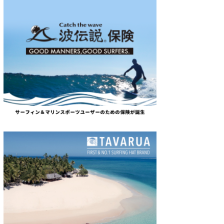
wanda
予報士 hiro.
banpaku
Mr.K
chappy
Romisea