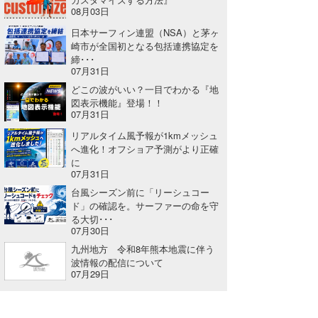
08月03日
喜納海人
KID
日本サーフィン連盟（NSA）と茅ヶ
崎市が全国初となる包括連携協定を
KOBU
締･･･
07月31日
KY
どこの波がいい？一目でわかる『地
図表示機能』登場！！
MIN
07月31日
mitz
リアルタイム風予報が1kmメッシュ
へ進化！オフショア予測がより正確
に
OYZ
07月31日
台風シーズン前に「リーシュコー
S.K
ド」の確認を。サーファーの命を守
る大切･･･
Soulman
07月30日
九州地方 令和8年熊本地震に伴う
VAGY
波情報の配信について
07月29日
waka☆=
YUKI☆