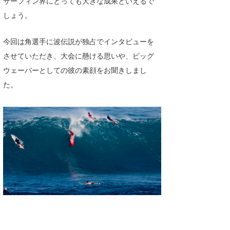
サーフィン界にとっても大きな成果といえるで
Core Surf Japan
しょう。
メディア
Naoya Kimoto
今回は角選手に波伝説が独占でインタビューを
波伝説アンバサダー/プロライダー
mitsuteru Kamio
SURFMEDIA
させていただき、大会に懸ける思いや、ビッグ
ウェーバーとしての彼の素顔をお聞きしまし
波伝説スタッフ
Yasunari Inoue
Colors MAGAZINE
福島寿実子
た。
Yoshiyuki Obata
WAVAL
中浦“JET”章
☆加藤
波伝説
arukasvision
嵯峨明日香
+☆maki☆+
DELTA FORCE SURF
進士剛光
Aichan
CBA Films
田原啓江
chan-U
熊谷素子
植村未来
ECE
NOBUFUKU
G◎Da
大野”MAR”修聖
H