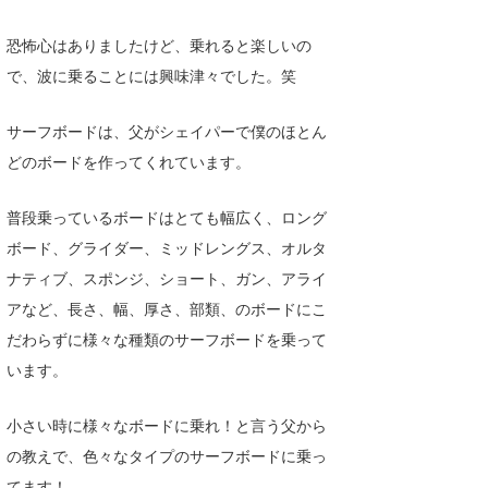
たっちー
恐怖心はありましたけど、乗れると楽しいの
で、波に乗ることには興味津々でした。笑
ハンマー
まっきー
サーフボードは、父がシェイパーで僕のほとん
どのボードを作ってくれています。
三輪予報士
小川予報士
普段乗っているボードはとても幅広く、ロング
ボード、グライダー、ミッドレングス、オルタ
上田純子
ナティブ、スポンジ、ショート、ガン、アライ
上條将美
アなど、長さ、幅、厚さ、部類、のボードにこ
だわらずに様々な種類のサーフボードを乗って
唐澤予報士
います。
SancheZ
小さい時に様々なボードに乗れ！と言う父から
ゴン
の教えで、色々なタイプのサーフボードに乗っ
米山予報士
てます！