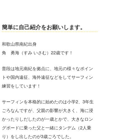
喜納海人
KID
KOBU
簡単に自己紹介をお願いします。
KY
和歌山県南紀出身
MIN
角 勇海（すみ いさむ）22歳です！
mitz
普段は地元南紀を拠点に、地元の様々なポイン
OYZ
トや国内遠征、海外遠征などをしてサーフィン
S.K
練習をしています！
Soulman
サーフィンを本格的に始めたのは小学2、3年生
VAGY
ごろなんですが、父親の影響が大きく、海に浸
かったりしだしたのが一歳とかで、大きなロン
waka☆=
グボードに乗った父と一緒にタンデム（2人乗
YUKI☆
り）をし出したのが3歳ごろでした。