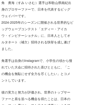
角 勇海（すみ いさむ）選手は和歌山県南紀出
湘南
お知らせ
今月のプレゼント
身のプロサーファーで、日本を代表するビッグ
千葉北
その他
ウェイバーです。
2024-2025年のシーズンに開催される世界的なビ
伊豆
ルール＆How to
ッグウェーブコンテスト「エディー・アイカ
千葉南
VOTE!
ウ・インビテーショナル」に、日本人としてオ
ルタネート（補欠）招待される快挙を成し遂げ
大阪
ました。
サーファーズ
四国
角選手は自身のInstagramで、小学生の頃から憧
沖縄
れていた大会に招待された喜びとともに、「こ
の機会を無駄にせず全力を尽くしたい」とコメ
ントしています。
彼の実力と努力が評価され、世界のトップサー
ファーと肩を並べる機会を得たことは、日本の
ライター/寄稿メディア