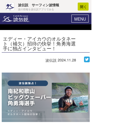
波伝説 サーフィン波情報
開く
波の情報を波伝説アプリでみる
MENU
ニュース
ヘルプ
マイホーム
エディー・アイカウのオルタネー
Core Surf Japan
ト（補欠）招待の快挙！角勇海選
ログイン
手に独占インタビュー！
コンテスト
新規会員登録
2024.11.28
波伝説
ファッション/グッズ
波情報･概況
アート＆エンタメ
波予想ツール
WAVE HUNTER
コラム
気象情報
トラベル
ニュース
ショップ情報
サーフィンエリアガイド
ショップ情報
ウラナミ
会員メニュー