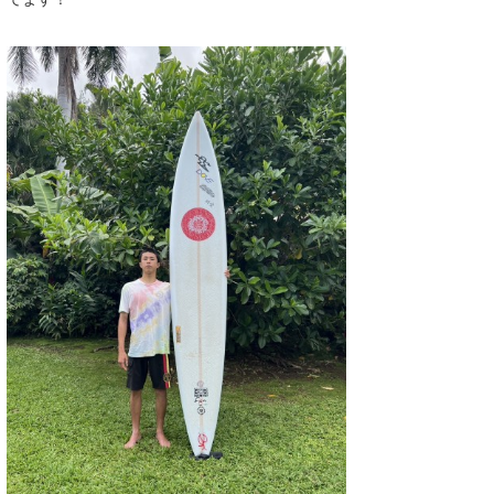
wanda
予報士 hiro.
banpaku
Mr.K
chappy
Romisea