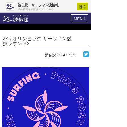
波伝説 サーフィン波情報
開く
波の情報を波伝説アプリでみる
MENU
ニュース
ヘルプ
マイホーム
パリオリンピック サーフィン競
Core Surf Japan
技ラウンド2
ログイン
コンテスト
新規会員登録
2024.07.29
波伝説
ファッション/グッズ
波情報･概況
アート＆エンタメ
波予想ツール
WAVE HUNTER
コラム
気象情報
トラベル
ニュース
ショップ情報
サーフィンエリアガイド
ショップ情報
ウラナミ
会員メニュー