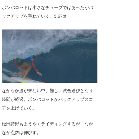
三輪予報士
ボンバロットは小さなチューブではあったがバ
小川予報士
ックアップを重ねていく。3.67pt
上田純子
上條将美
唐澤予報士
SancheZ
ゴン
なかなか波が来ない中、難しい試合運びとなり
米山予報士
時間が経過。ボンバロットがバックアップスコ
wanda
アを上げていく。
予報士 hiro.
松田詩野もようやくライディングするが、なか
banpaku
なか点数は伸びず。