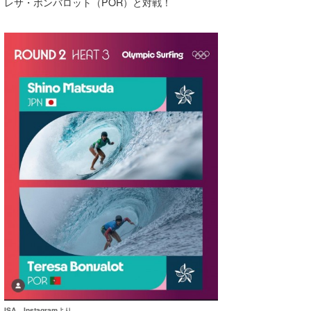
Yasunari Inoue
Colors MAGAZINE
福島寿実子
レサ・ボンバロット（POR）と対戦！
Yoshiyuki Obata
WAVAL
中浦“JET”章
☆加藤
波伝説
arukasvision
嵯峨明日香
+☆maki☆+
DELTA FORCE SURF
進士剛光
Aichan
CBA Films
田原啓江
chan-U
熊谷素子
植村未来
ECE
NOBUFUKU
G◎Da
大野”MAR”修聖
H
喜納海人
KID
KOBU
KY
ISA Instagramより