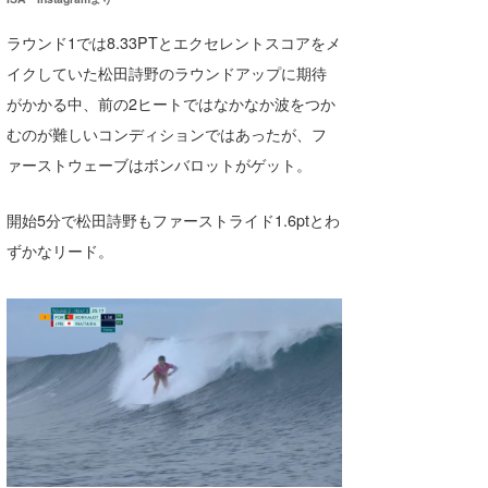
MIN
ラウンド1では8.33PTとエクセレントスコアをメ
mitz
イクしていた松田詩野のラウンドアップに期待
OYZ
がかかる中、前の2ヒートではなかなか波をつか
むのが難しいコンディションではあったが、フ
S.K
ァーストウェーブはボンバロットがゲット。
Soulman
開始5分で松田詩野もファーストライド1.6ptとわ
VAGY
ずかなリード。
waka☆=
YUKI☆
たっちー
ハンマー
まっきー