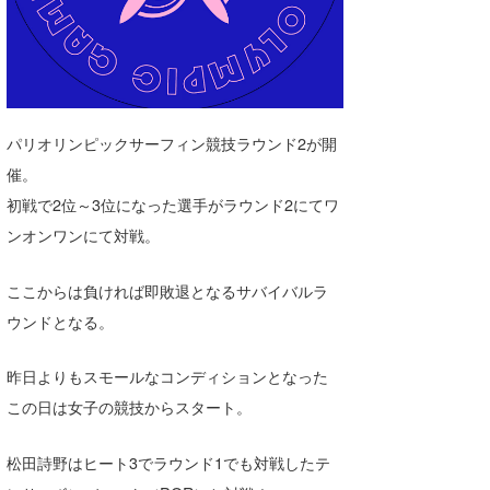
湘南
お知らせ
今月のプレゼント
千葉北
その他
伊豆
ルール＆How to
パリオリンピックサーフィン競技ラウンド2が開
千葉南
VOTE!
催。
大阪
初戦で2位～3位になった選手がラウンド2にてワ
サーファーズ
ンオンワンにて対戦。
四国
沖縄
ここからは負ければ即敗退となるサバイバルラ
ライター/寄稿メディア
ウンドとなる。
Core Surf Japan
昨日よりもスモールなコンディションとなった
メディア
Naoya Kimoto
この日は女子の競技からスタート。
波伝説アンバサダー/プロライダー
mitsuteru Kamio
SURFMEDIA
松田詩野はヒート3でラウンド1でも対戦したテ
波伝説スタッフ