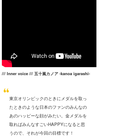
Core Surf Japan
メディア
Naoya Kimoto
波伝説アンバサダー/プロライダー
mitsuteru Kamio
SURFMEDIA
波伝説スタッフ
Yasunari Inoue
Colors MAGAZINE
福島寿実子
Yoshiyuki Obata
WAVAL
中浦“JET”章
☆加藤
波伝説
arukasvision
嵯峨明日香
+☆maki☆+
/// Inner voice /// 五十嵐カノア -kanoa igarashi-
DELTA FORCE SURF
進士剛光
Aichan
CBA Films
田原啓江
chan-U
東京オリンピックのときにメダルを取っ
たときのような日本のファンのみんなの
熊谷素子
植村未来
ECE
あのハッピーな顔がみたい。金メダルを
NOBUFUKU
G◎Da
取ればみんなすごいHAPPYになると思
うので、それが今回の目標です！
大野”MAR”修聖
H