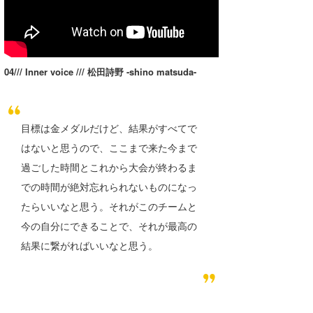
たっちー
ハンマー
04/// Inner voice /// 松田詩野 -shino matsuda-
まっきー
三輪予報士
目標は金メダルだけど、結果がすべてで
小川予報士
はないと思うので、ここまで来た今まで
上田純子
過ごした時間とこれから大会が終わるま
での時間が絶対忘れられないものになっ
上條将美
たらいいなと思う。それがこのチームと
唐澤予報士
今の自分にできることで、それが最高の
結果に繋がればいいなと思う。
SancheZ
ゴン
米山予報士