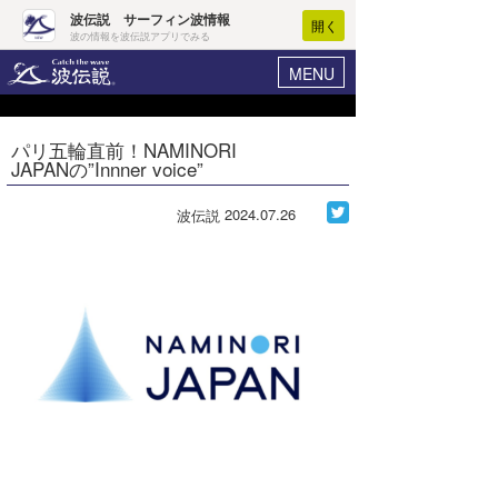
波伝説 サーフィン波情報
開く
波の情報を波伝説アプリでみる
MENU
ニュース
ヘルプ
マイホーム
パリ五輪直前！NAMINORI
Core Surf Japan
JAPANの”Innner voice”
ログイン
コンテスト
新規会員登録
2024.07.26
波伝説
ファッション/グッズ
波情報･概況
アート＆エンタメ
波予想ツール
WAVE HUNTER
コラム
気象情報
トラベル
ニュース
ショップ情報
サーフィンエリアガイド
ショップ情報
ウラナミ
会員メニュー