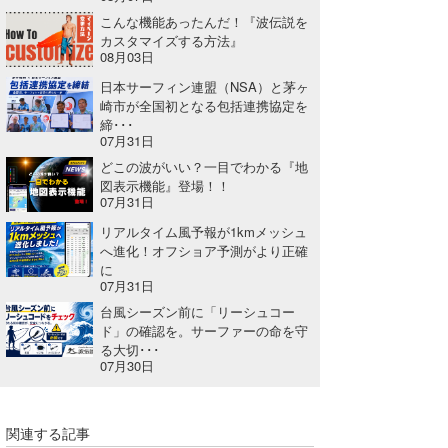
こんな機能あったんだ！『波伝説を
カスタマイズする方法』
08月03日
日本サーフィン連盟（NSA）と茅ヶ
崎市が全国初となる包括連携協定を
締･･･
07月31日
どこの波がいい？一目でわかる『地
図表示機能』登場！！
07月31日
リアルタイム風予報が1kmメッシュ
へ進化！オフショア予測がより正確
に
07月31日
台風シーズン前に「リーシュコー
ド」の確認を。サーファーの命を守
る大切･･･
07月30日
関連する記事