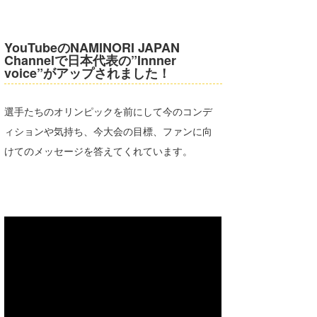
湘南
お知らせ
今月のプレゼント
千葉北
その他
YouTubeのNAMINORI JAPAN
Channelで日本代表の”Innner
伊豆
ルール＆How to
voice”がアップされました！
千葉南
VOTE!
選手たちのオリンピックを前にして今のコンデ
大阪
ィションや気持ち、今大会の目標、ファンに向
サーファーズ
けてのメッセージを答えてくれています。
四国
沖縄
ライター/寄稿メディア