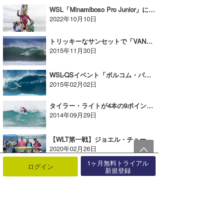
WSL「Minamiboso Pro Junior」にて中塩佳那が優勝！
2022年10月10日
トリッキーなサンセットで「VANSワールド・カップ」がついに開幕。大原洋人、喜納海人が好発進。
2015年11月30日
WSL-QSイベント「ボルコム・パイプ・プロ」大会2日目。村上舜が9.27でラウンド4進出。
2015年02月02日
タイラー・ライトが4本の9ポイント。パーフェクト・ファイナルでロキシー・プロ・フランス優勝
2014年09月29日
【WLT第一戦】ジョエル・チューダーとケリス・カリオパアが優勝！
2020年02月26日
1ヶ月無料トライアル
ログイン
新規登録
ストーミー・サンセットでVANSトリプルクラウン第2戦「VANSワールド・カップ」がスタート。
2014年11月27日