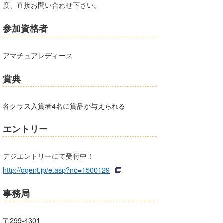
度、直接お問い合わせ下さい。
たっちー
参加資格者
ハンマー
まっきー
アマチュアレディース
三輪予報士
賞典
小川予報士
各クラス入賞者4名に賞品が与えられる
上田純子
エントリー
上條将美
デジエントリーにて受付中！
唐澤予報士
http://dgent.jp/e.asp?no=1500129
SancheZ
事務局
ゴン
米山予報士
〒299-4301