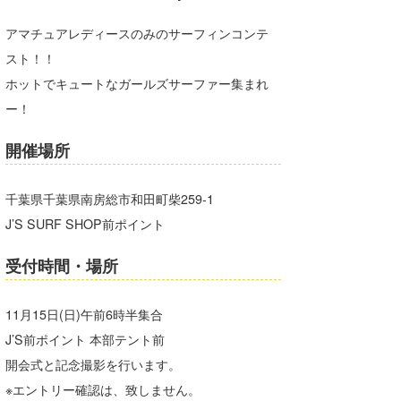
Core Surf Japan
アマチュアレディースのみのサーフィンコンテ
メディア
Naoya Kimoto
スト！！
ホットでキュートなガールズサーファー集まれ
波伝説アンバサダー/プロライダー
mitsuteru Kamio
SURFMEDIA
ー！
波伝説スタッフ
Yasunari Inoue
Colors MAGAZINE
福島寿実子
開催場所
Yoshiyuki Obata
WAVAL
中浦“JET”章
☆加藤
波伝説
千葉県千葉県南房総市和田町柴259-1
arukasvision
嵯峨明日香
+☆maki☆+
J’S SURF SHOP前ポイント
DELTA FORCE SURF
進士剛光
Aichan
受付時間・場所
CBA Films
田原啓江
chan-U
熊谷素子
植村未来
ECE
11月15日(日)午前6時半集合
J’S前ポイント 本部テント前
NOBUFUKU
G◎Da
開会式と記念撮影を行います。
大野”MAR”修聖
H
※エントリー確認は、致しません。