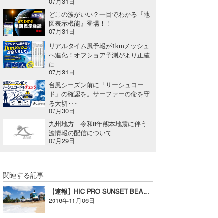
07月31日
どこの波がいい？一目でわかる『地
図表示機能』登場！！
07月31日
リアルタイム風予報が1kmメッシュ
へ進化！オフショア予測がより正確
に
07月31日
台風シーズン前に「リーシュコー
ド」の確認を。サーファーの命を守
る大切･･･
07月30日
九州地方 令和8年熊本地震に伴う
波情報の配信について
07月29日
関連する記事
【速報】HIC PRO SUNSET BEACH Kaito Kino はクオーターファイナルで敗退。優勝はMason Ho！
2016年11月06日