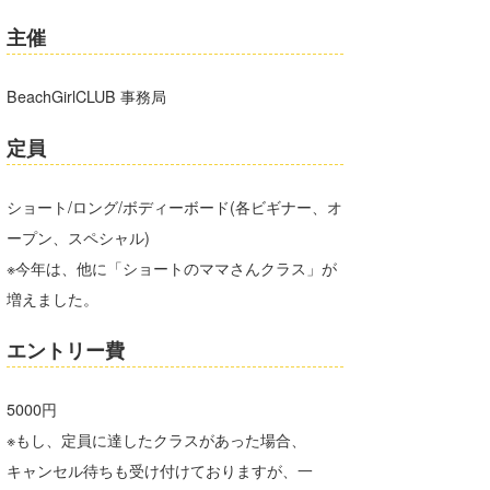
喜納海人
KID
主催
KOBU
BeachGirlCLUB 事務局
KY
定員
MIN
ショート/ロング/ボディーボード(各ビギナー、オ
mitz
ープン、スペシャル)
OYZ
※今年は、他に「ショートのママさんクラス」が
S.K
増えました。
Soulman
エントリー費
VAGY
5000円
waka☆=
※もし、定員に達したクラスがあった場合、
キャンセル待ちも受け付けておりますが、一
YUKI☆