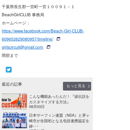
千葉県長生郡一宮町一宮１００９１－１
wanda
BeachGirlCLUB 事務局
予報士 hiro.
ホームページ：
https://www.facebook.com/Beach-Girl-CLUB-
banpaku
609652629080957/timeline/
Mr.K
girlscircuit@gmail.com
岡部まで
chappy
Romisea
最近の記事
もっと見る
こんな機能あったんだ！『波伝説を
カスタマイズする方法』
08月03日
日本サーフィン連盟（NSA）と茅ヶ
崎市が全国初となる包括連携協定を
締･･･