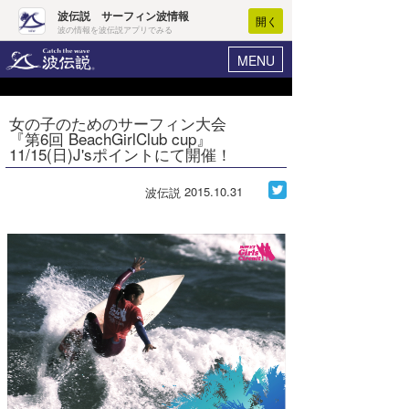
波伝説 サーフィン波情報
開く
波の情報を波伝説アプリでみる
MENU
ニュース
ヘルプ
マイホーム
女の子のためのサーフィン大会
Core Surf Japan
『第6回 BeachGirlClub cup』
ログイン
11/15(日)J'sポイントにて開催！
コンテスト
新規会員登録
2015.10.31
波伝説
ファッション/グッズ
波情報･概況
アート＆エンタメ
波予想ツール
WAVE HUNTER
コラム
気象情報
トラベル
ニュース
ショップ情報
サーフィンエリアガイド
ショップ情報
ウラナミ
会員メニュー