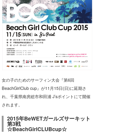
湘南
お知らせ
今月のプレゼント
千葉北
その他
伊豆
ルール＆How to
千葉南
VOTE!
大阪
サーファーズ
四国
沖縄
女の子のためのサーフィン大会『第6回
BeachGirlClub cup』が11月15日(日)に延期さ
れ、千葉県南房総市和田浦 J’sポイントにて開催
されます。
2015年BeWETガールズサーキット
第3戦
ライター/寄稿メディア
☆BeachGirlCLUBcup☆