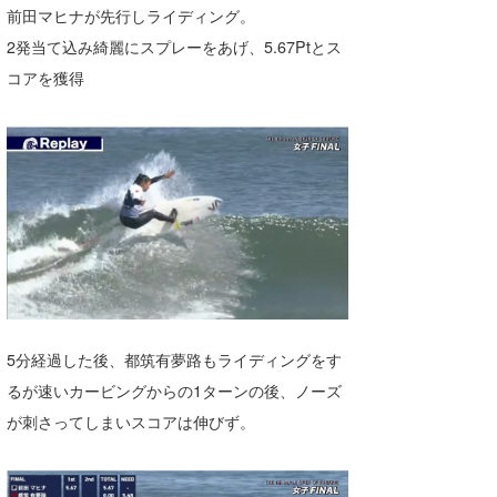
前田マヒナが先行しライディング。
たっちー
2発当て込み綺麗にスプレーをあげ、5.67Ptとス
ハンマー
コアを獲得
まっきー
三輪予報士
小川予報士
上田純子
上條将美
唐澤予報士
5分経過した後、都筑有夢路もライディングをす
るが速いカービングからの1ターンの後、ノーズ
SancheZ
が刺さってしまいスコアは伸びず。
ゴン
米山予報士