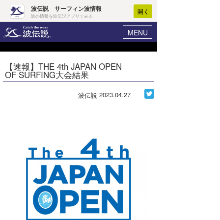
波伝説 サーフィン波情報
開く
波の情報を波伝説アプリでみる
MENU
ニュース
ヘルプ
マイホーム
【速報】THE 4th JAPAN OPEN
Core Surf Japan
OF SURFING大会結果
ログイン
コンテスト
新規会員登録
2023.04.27
波伝説
ファッション/グッズ
波情報･概況
アート＆エンタメ
波予想ツール
WAVE HUNTER
コラム
気象情報
トラベル
ニュース
ショップ情報
サーフィンエリアガイド
ショップ情報
ウラナミ
会員メニュー