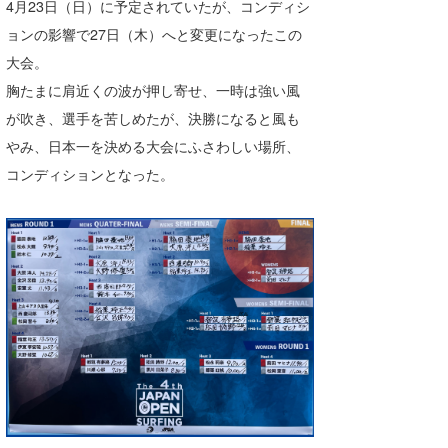
4月23日（日）に予定されていたが、コンディシ
Core Surf Japan
ョンの影響で27日（木）へと変更になったこの
メディア
大会。
Naoya Kimoto
胸たまに肩近くの波が押し寄せ、一時は強い風
波伝説アンバサダー/プロライダー
mitsuteru Kamio
SURFMEDIA
が吹き、選手を苦しめたが、決勝になると風も
波伝説スタッフ
Yasunari Inoue
Colors MAGAZINE
福島寿実子
やみ、日本一を決める大会にふさわしい場所、
コンディションとなった。
Yoshiyuki Obata
WAVAL
中浦“JET”章
☆加藤
波伝説
arukasvision
嵯峨明日香
+☆maki☆+
DELTA FORCE SURF
進士剛光
Aichan
CBA Films
田原啓江
chan-U
熊谷素子
植村未来
ECE
NOBUFUKU
G◎Da
大野”MAR”修聖
H