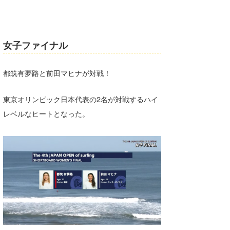
喜納海人
KID
KOBU
女子ファイナル
KY
都筑有夢路と前田マヒナが対戦！
MIN
mitz
東京オリンピック日本代表の2名が対戦するハイ
レベルなヒートとなった。
OYZ
S.K
Soulman
VAGY
waka☆=
YUKI☆