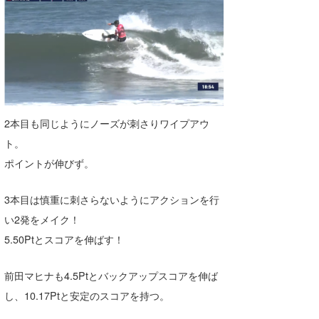
wanda
予報士 hiro.
banpaku
Mr.K
2本目も同じようにノーズが刺さりワイプアウ
chappy
ト。
ポイントが伸びず。
Romisea
3本目は慎重に刺さらないようにアクションを行
い2発をメイク！
5.50Ptとスコアを伸ばす！
前田マヒナも4.5Ptとバックアップスコアを伸ば
し、10.17Ptと安定のスコアを持つ。