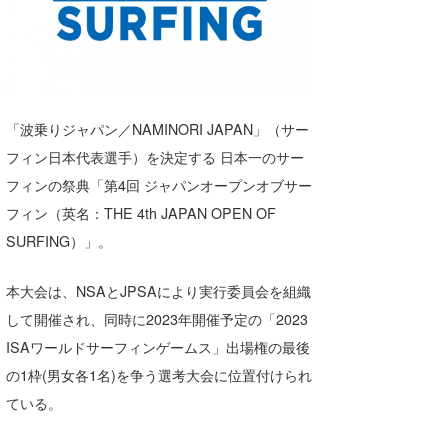
湘南
お知らせ
今月のプレゼント
千葉北
その他
伊豆
ルール＆How to
「波乗りジャパン／NAMINORI JAPAN」（サー
千葉南
VOTE!
フィン日本代表選手）を決定する 日本一のサー
大阪
フィンの祭典「第4回 ジャパンオープンオブサー
サーファーズ
フィン（英名：THE 4th JAPAN OPEN OF
四国
SURFING）」。
沖縄
本大会は、NSAとJPSAにより実行委員会を組織
して開催され、同時に2023年開催予定の「2023
ISAワールドサーフィンゲームス」出場権の最後
の1枠(男女各1名)を争う選考大会に位置付けられ
ている。
ライター/寄稿メディア