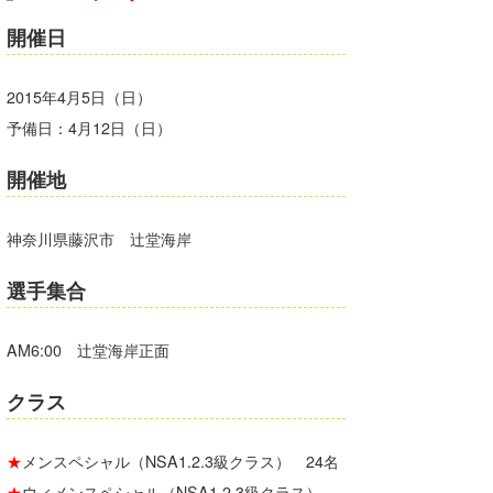
Core Surf Japan
開催日
メディア
Naoya Kimoto
2015年4月5日（日）
波伝説アンバサダー/プロライダー
mitsuteru Kamio
SURFMEDIA
予備日：4月12日（日）
波伝説スタッフ
Yasunari Inoue
Colors MAGAZINE
福島寿実子
開催地
Yoshiyuki Obata
WAVAL
中浦“JET”章
☆加藤
波伝説
神奈川県藤沢市 辻堂海岸
arukasvision
嵯峨明日香
+☆maki☆+
選手集合
DELTA FORCE SURF
進士剛光
Aichan
CBA Films
田原啓江
chan-U
AM6:00 辻堂海岸正面
熊谷素子
植村未来
ECE
クラス
NOBUFUKU
G◎Da
★
メンスペシャル（NSA1.2.3級クラス） 24名
大野”MAR”修聖
H
★
ウィメンスペシャル（NSA1.2.3級クラス）