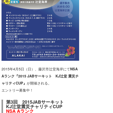
湘南
お知らせ
今月のプレゼント
千葉北
その他
伊豆
ルール＆How to
千葉南
VOTE!
大阪
サーファーズ
四国
沖縄
2015年4月5日（日）、藤沢市辻堂海岸にて
NSA
Aランク『2015 JABサーキット KJ辻堂 震災チ
ャリティCUP』
が開催される。
エントリー募集中！
第3回 2015JABサーキット
KJ辻堂震災チャリティCUP
ライター/寄稿メディア
NSA Aランク