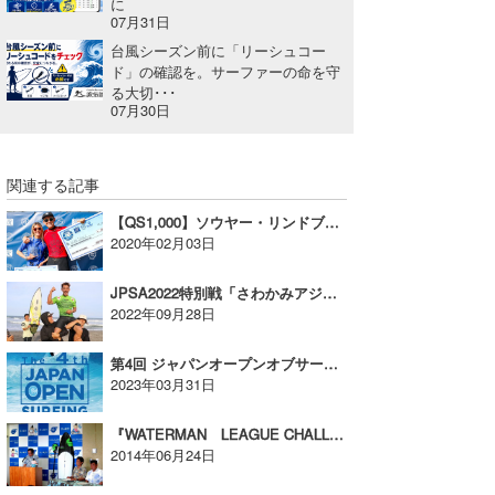
に
07月31日
台風シーズン前に「リーシュコー
ド」の確認を。サーファーの命を守
る大切･･･
07月30日
関連する記事
【QS1,000】ソウヤー・リンドブラッドとケビン・シュルツが優勝
2020年02月03日
JPSA2022特別戦「さわかみアジアチャレンジ 一宮」が開催された
2022年09月28日
第4回 ジャパンオープンオブサーフィンの男子13名、女子8名の出場者が確定！
2023年03月31日
『WATERMAN LEAGUE CHALLENGE SERIES 湘南茅ヶ崎プロ』を開催!!
2014年06月24日