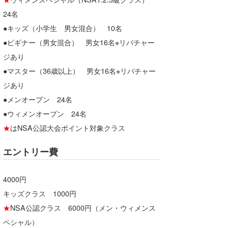
喜納海人
KID
24名
●キッズ（小学生 男女混合） 10名
KOBU
●ビギナー（男女混合） 男女16名※リバチャー
KY
ジあり
●マスター（36歳以上） 男女16名※リバチャー
MIN
ジあり
mitz
●メンオープン 24名
●ウィメンオープン 24名
OYZ
★
はNSA公認大会ポイント対象クラス
S.K
エントリー費
Soulman
4000円
VAGY
キッズクラス 1000円
waka☆=
★
NSA公認クラス 6000円（メン・ウィメンス
YUKI☆
ペシャル）