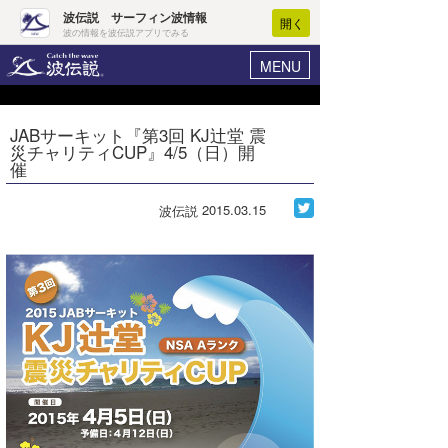
波伝説 サーフィン波情報
開く
波の情報を波伝説アプリでみる
MENU
ニュース
ヘルプ
マイホーム
JABサーキット『第3回 KJ辻堂 震
Core Surf Japan
災チャリティCUP』4/5（日）開
ログイン
催
コンテスト
新規会員登録
2015.03.15
波伝説
ファッション/グッズ
波情報･概況
アート＆エンタメ
波予想ツール
WAVE HUNTER
コラム
気象情報
トラベル
ニュース
ショップ情報
サーフィンエリアガイド
ショップ情報
ウラナミ
会員メニュー