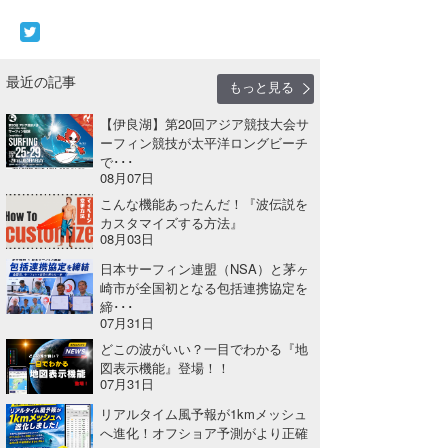
wanda
予報士 hiro.
最近の記事
もっと見る
banpaku
【伊良湖】第20回アジア競技大会サ
ーフィン競技が太平洋ロングビーチ
Mr.K
で･･･
08月07日
chappy
こんな機能あったんだ！『波伝説を
カスタマイズする方法』
Romisea
08月03日
日本サーフィン連盟（NSA）と茅ヶ
崎市が全国初となる包括連携協定を
締･･･
07月31日
どこの波がいい？一目でわかる『地
図表示機能』登場！！
07月31日
リアルタイム風予報が1kmメッシュ
へ進化！オフショア予測がより正確