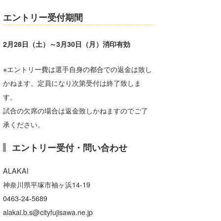
たっちー
エントリー受付期間
ハンマー
2月28日（土）～3月30日（月）消印有効
まっきー
※エントリー費は選手自身の都合での返金は致し
三輪予報士
かねます。定員になり次第受付は終了致しま
小川予報士
す。
試合の欠席の場合は返金致しかねますのでご了
上田純子
承ください。
上條将美
エントリー受付・問い合わせ
唐澤予報士
ALAKAI
SancheZ
神奈川県平塚市袖ヶ浜14-19
ゴン
0463-24-5689
alakai.b.s@cityfujisawa.ne.jp
米山予報士