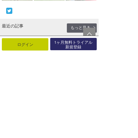
最近の記事
もっと見る
【伊良湖】第20回アジア競技大会サ
1ヶ月無料トライアル
ログイン
ーフィン競技が太平洋ロングビーチ
新規登録
で･･･
08月07日
こんな機能あったんだ！『波伝説を
カスタマイズする方法』
08月03日
日本サーフィン連盟（NSA）と茅ヶ
崎市が全国初となる包括連携協定を
締･･･
07月31日
どこの波がいい？一目でわかる『地
図表示機能』登場！！
07月31日
リアルタイム風予報が1kmメッシュ
へ進化！オフショア予測がより正確