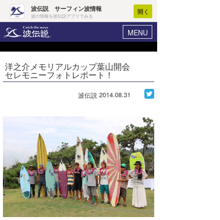
波伝説 サーフィン波情報
開く
波の情報を波伝説アプリでみる
MENU
ニュース
ヘルプ
マイホーム
洋之介メモリアルカップ葉山開会
Core Surf Japan
セレモニーフォトレポート！
ログイン
コンテスト
新規会員登録
2014.08.31
波伝説
ファッション/グッズ
波情報･概況
アート＆エンタメ
波予想ツール
WAVE HUNTER
コラム
気象情報
トラベル
ニュース
ショップ情報
サーフィンエリアガイド
ショップ情報
ウラナミ
会員メニュー