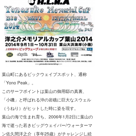
Core Surf Japan
メディア
Naoya Kimoto
波伝説アンバサダー/プロライダー
mitsuteru Kamio
SURFMEDIA
波伝説スタッフ
Yasunari Inoue
Colors MAGAZINE
福島寿実子
Yoshiyuki Obata
WAVAL
中浦“JET”章
☆加藤
波伝説
arukasvision
嵯峨明日香
+☆maki☆+
葉山町にあるビックウェイブスポット、通称
DELTA FORCE SURF
進士剛光
Aichan
「Yono Peak」。
このサーフポイントは葉山の御用邸の真裏、
CBA Films
田原啓江
chan-U
「小磯」と呼ばれる沖の岩礁に巨大なスウェル
熊谷素子
植村未来
ECE
（うねり）がヒットした時に姿を現す。
葉山の海で生まれ育ち、2006年1月2日に葉山の
NOBUFUKU
G◎Da
海で逝った若きビッグウェイバー/ウォーターマ
大野”MAR”修聖
H
ン佐久間洋之介（享年25歳）がチャレンジし続