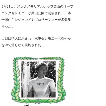
湘南
お知らせ
今月のプレゼント
8月31日、洋之介メモリアルカップ葉山のオープ
ニングセレモニーが葉山公園で開催され、日本
千葉北
その他
全国からレジェンドやプロサーファーが多数集
伊豆
ルール＆How to
まった。
千葉南
VOTE!
当日は晴天に恵まれ、水中セレモニーも穏やか
大阪
な海で滞りなく実施された。
サーファーズ
四国
沖縄
ライター/寄稿メディア