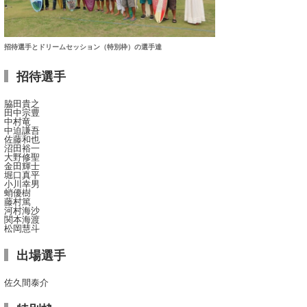
招待選手とドリームセッション（特別枠）の選手達
招待選手
脇田貴之
田中宗豊
中村竜
中迫謙吾
佐藤和也
沼田裕一
大野修聖
金田輝士
堀口真平
小川幸男
蛸優樹
藤村篤
河村海沙
関本海渡
松岡慧斗
出場選手
佐久間泰介