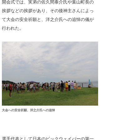
開会式では、実弟の佐久間泰介氏や葉山町長の
wanda
挨拶などの挨拶があり、その後神主さんによっ
て大会の安全祈願と、洋之介氏への追悼の儀が
予報士 hiro.
行われた。
banpaku
Mr.K
chappy
Romisea
大会への安全祈願、洋之介氏への追悼
選手代表として日本のビックウェイバーの第一