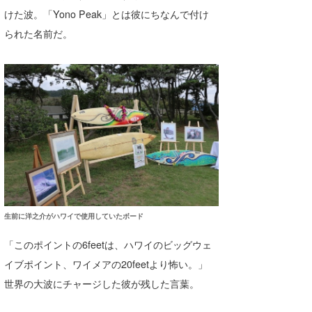
けた波。「Yono Peak」とは彼にちなんで付け
喜納海人
KID
られた名前だ。
KOBU
KY
MIN
mitz
OYZ
S.K
生前に洋之介がハワイで使用していたボード
Soulman
「このポイントの6feetは、ハワイのビッグウェ
VAGY
イブポイント、ワイメアの20feetより怖い。」
waka☆=
世界の大波にチャージした彼が残した言葉。
YUKI☆