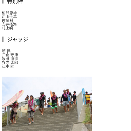
特別枠
柄沢忠雄
西山千草
佐藤魁
安井拓海
村上瞬
ジャッジ
蛸 操
戸倉 守康
添田 博道
谷内 太郎
江本 陸