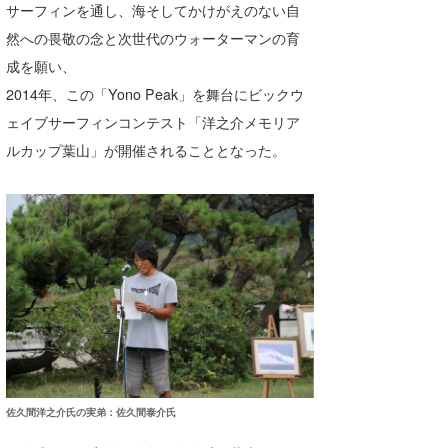
サーフィンを通し、海そしてかけがえのない自
たっちー
然への畏敬の念と次世代のウォーターマンの育
成を願い、
ハンマー
2014年、この「Yono Peak」を舞台にビックウ
まっきー
ェイブサーフィンコンテスト「洋之介メモリア
ルカップ葉山」が開催されることとなった。
三輪予報士
小川予報士
上田純子
上條将美
唐澤予報士
SancheZ
ゴン
佐久間洋之介氏の実弟：佐久間泰介氏
米山予報士