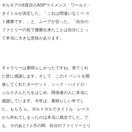
ギルモアの6度目のASPウイメンズ・ワールド・
喜納海人
KID
タイトルが決定した。「これは間違いなくベ ス
KOBU
ト優勝です。」と、ムーアが言った。「自分の
ファミリーの前で優勝出来たことは自分にとっ
KY
て本当に大きな意味があります。
MIN
mitz
ギャラリーは素晴らしかったですね。来てくれ
OYZ
た皆に感謝します。そして、このイ ベントを開
S.K
催してくれたターゲット、シック・ハイドロ・
Soulman
シルクさんたちをはじめ、関係者の人に本当に
感謝しています。今年は、素晴らしい年でし
VAGY
た。もちろ ん、ポルトガルでタイトル・レース
waka☆=
から外れてしまったのは本当に残念でした。で
も、そのあと1ヵ月の間、自分のファミリーとリ
YUKI☆