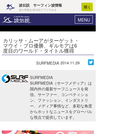
波伝説 サーフィン波情報
開く
波の情報を波伝説アプリでみる
MENU
ニュース
ヘルプ
マイホーム
カリッサ・ムーアがターゲット・
Core Surf Japan
マウイ・プロ優勝、ギルモアは6
ログイン
度目のワールド・タイトル獲得
コンテスト
新規会員登録
2014.11.29
SURFMEDIA
ファッション/グッズ
波情報･概況
アート＆エンタメ
SURFMEDIA
波予想ツール
WAVE HUNTER
SURFMEDIA（サーフメディア）は
国内外の最新サーフニュースを発
コラム
気象情報
信。サーファー、コンペティショ
ン、ファッション、インダストリ
トラベル
ニュース
ー、メディア事情など、多彩な角度
からホットなニュースをグローバル
ショップ情報
サーフィンエリアガイド
な視点で提供しています。
ショップ情報
ウラナミ
会員メニュー