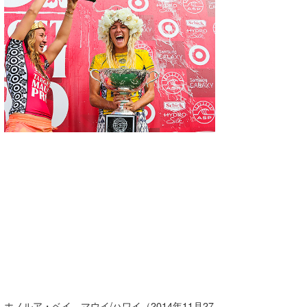
湘南
お知らせ
今月のプレゼント
千葉北
その他
伊豆
ルール＆How to
千葉南
VOTE!
大阪
サーファーズ
四国
沖縄
ライター/寄稿メディア
ホノルア・ベイ、マウイ/ハワイ（2014年11月27