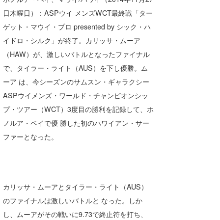
Core Surf Japan
日木曜日）：ASPウイ メンズWCT最終戦「ター
ゲット・マウイ・プロ presented by シック・ハ
メディア
Naoya Kimoto
イドロ・シルク」が終了。カリッサ・ムーア
波伝説アンバサダー/プロライダー
mitsuteru Kamio
SURFMEDIA
（HAW）が、激しいバトルとなったファイナル
で、タイラー・ライト（AUS）を下し優勝。ム
波伝説スタッフ
Yasunari Inoue
Colors MAGAZINE
福島寿実子
ーア は、今シーズンのサムスン・ギャラクシー
Yoshiyuki Obata
WAVAL
中浦“JET”章
☆加藤
波伝説
ASPウイメンズ・ワールド・チャンピオンシッ
プ・ツアー（WCT）3度目の勝利を記録して、ホ
arukasvision
嵯峨明日香
+☆maki☆+
ノルア・ベイで優 勝した初のハワイアン・サー
DELTA FORCE SURF
進士剛光
Aichan
ファーとなった。
CBA Films
田原啓江
chan-U
熊谷素子
植村未来
ECE
カリッサ・ムーアとタイラー・ライト（AUS）
NOBUFUKU
G◎Da
のファイナルは激しいバトルと なった。しか
大野”MAR”修聖
H
し、ムーアがその戦いに9.73で終止符を打ち、