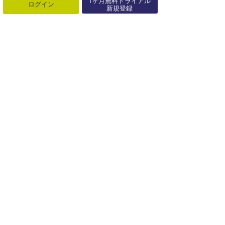
1ヶ月無料トライアル
ログイン
関連する記事
新規登録
【Oi Rio Pro】カノア五十嵐、負けられないラウンドを突破！
2018年05月16日
【QS3,000】ペイジ・ハレブが優勝。前田マヒナプロは3位フィニッシュ！
2018年10月22日
JPBAツアー第2戦『TSUJIDO PRO』
2025年07月07日
ガブリエル・メディーナがビラボンプロパイプラインを辞退
2022年01月25日
ガブリエル・メディーナがジョン・ジョンを破る。「ビラボン・プロ・タヒチ」ラウンド3
2015年08月19日
9/9～世界チャンピオン決定戦！注目のWSLファイナルのフォーマット
2021年08月24日