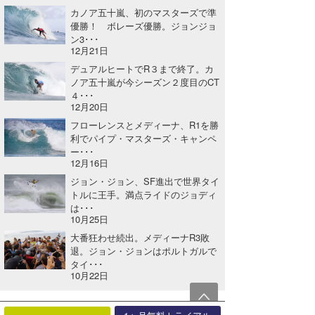
カノア五十嵐、初のマスターズで準
優勝！ ボレーズ優勝。ジョンジョ
ン3･･･
12月21日
デュアルヒートでR３まで終了。カ
ノア五十嵐が今シーズン２度目のCT
４･･･
12月20日
フローレンスとメディーナ、R1を勝
利でパイプ・マスターズ・キャンペ
ー･･･
12月16日
ジョン・ジョン、SF進出で世界タイ
トルに王手。満点ライドのジョディ
は･･･
10月25日
大番狂わせ続出。メディーナR3敗
退。ジョン・ジョンはポルトガルで
タイ･･･
10月22日