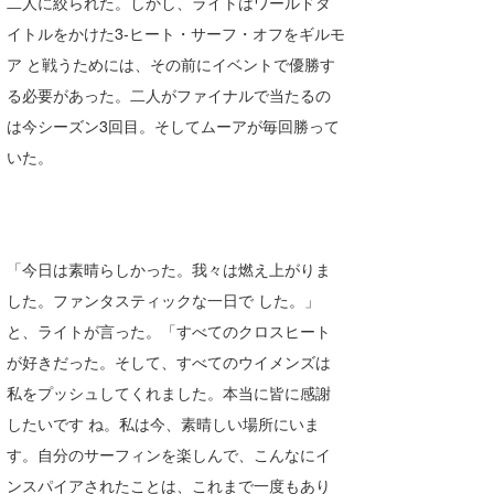
二人に絞られた。しかし、ライトはワールドタ
イトルをかけた3-ヒート・サーフ・オフをギルモ
wanda
ア と戦うためには、その前にイベントで優勝す
予報士 hiro.
る必要があった。二人がファイナルで当たるの
banpaku
は今シーズン3回目。そしてムーアが毎回勝って
いた。
Mr.K
chappy
Romisea
「今日は素晴らしかった。我々は燃え上がりま
した。ファンタスティックな一日で した。」
と、ライトが言った。「すべてのクロスヒート
が好きだった。そして、すべてのウイメンズは
私をプッシュしてくれました。本当に皆に感謝
したいです ね。私は今、素晴しい場所にいま
す。自分のサーフィンを楽しんで、こんなにイ
ンスパイアされたことは、これまで一度もあり