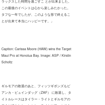
ラックスした時間を過ごすこ とが出来ました。
たっちー
この最後のイベントは心から楽しみたかった。
タフな一年でしたが、このような形で終えるこ
ハンマー
とが出来て本当にハッピーです。」
まっきー
三輪予報士
小川予報士
Caption: Carissa Moore (HAW) wins the Target
上田純子
Maui Pro at Honolua Bay. Image: ASP / Kirstin
Scholtz
上條将美
唐澤予報士
SancheZ
ギルモアの敗退のあと、フィッツギボンズもビ
アンカ・ビュインダッグ（ZAF） に敗退し、タ
ゴン
イトルレースはタイラー・ライトとギルモアの
米山予報士