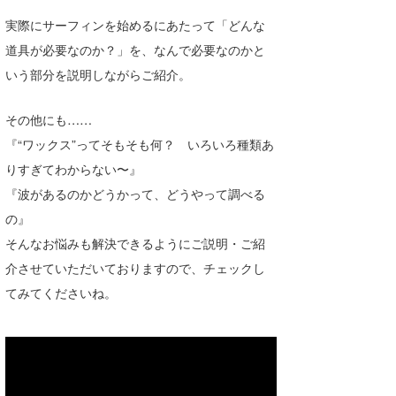
湘南
お知らせ
今月のプレゼント
実際にサーフィンを始めるにあたって「どんな
道具が必要なのか？」を、なんで必要なのかと
千葉北
その他
いう部分を説明しながらご紹介。
伊豆
ルール＆How to
その他にも……
千葉南
VOTE!
『“ワックス”ってそもそも何？ いろいろ種類あ
大阪
りすぎてわからない〜』
サーファーズ
『波があるのかどうかって、どうやって調べる
四国
の』
沖縄
そんなお悩みも解決できるようにご説明・ご紹
介させていただいておりますので、チェックし
てみてくださいね。
ライター/寄稿メディア