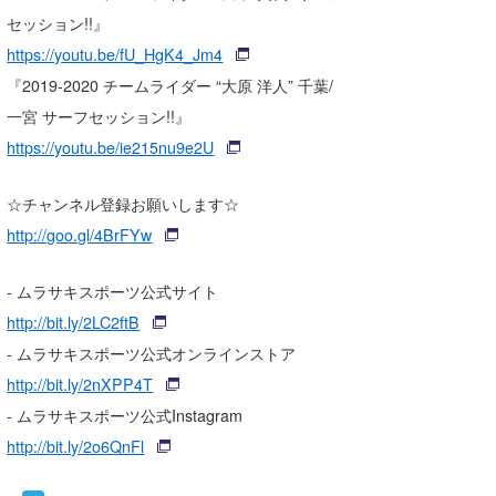
セッション!!』
喜納海人
KID
https://youtu.be/fU_HgK4_Jm4
KOBU
『2019-2020 チームライダー “大原 洋人” 千葉/
一宮 サーフセッション!!』
KY
https://youtu.be/ie215nu9e2U
MIN
☆チャンネル登録お願いします☆
mitz
http://goo.gl/4BrFYw
OYZ
- ムラサキスポーツ公式サイト
S.K
http://bit.ly/2LC2ftB
Soulman
- ムラサキスポーツ公式オンラインストア
http://bit.ly/2nXPP4T
VAGY
- ムラサキスポーツ公式Instagram
waka☆=
http://bit.ly/2o6QnFl
YUKI☆