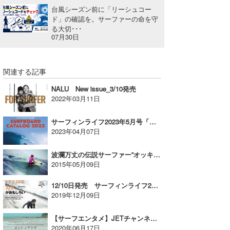
台風シーズン前に「リーシュコー
wanda
ド」の確認を。サーファーの命を守
る大切･･･
07月30日
予報士 hiro.
banpaku
関連する記事
Mr.K
NALU New issue_3/10発売
2022年03月11日
chappy
Romisea
サーフィンライフ2023年5月号「カットバック」を大澤伸幸プロが指南！【AD】
2023年04月07日
波瀾万丈の伝説サーファー”オッキー”ことマーク・オクルーポのベストサーフ(WCT 1999)
2015年05月09日
12/10日発売 サーフィンライフ2020年1月号【AD】
2019年12月09日
【サーフエンタメ】JETチャンネル オンショアでサーフィンin七里ガ浜！
2020年06月17日