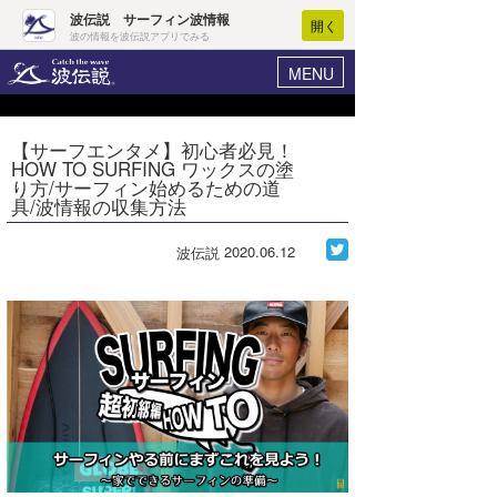
波伝説 サーフィン波情報
開く
波の情報を波伝説アプリでみる
MENU
ニュース
ヘルプ
マイホーム
【サーフエンタメ】初心者必見！
Core Surf Japan
HOW TO SURFING ワックスの塗
ログイン
り方/サーフィン始めるための道
コンテスト
具/波情報の収集方法
新規会員登録
ファッション/グッズ
2020.06.12
波伝説
波情報･概況
アート＆エンタメ
波予想ツール
WAVE HUNTER
コラム
気象情報
トラベル
ニュース
ショップ情報
サーフィンエリアガイド
ショップ情報
ウラナミ
会員メニュー