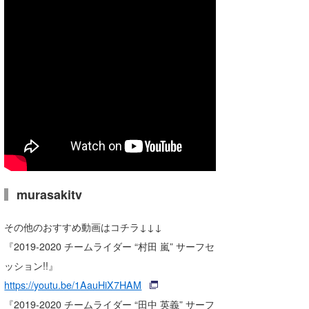
Core Surf Japan
メディア
Naoya Kimoto
波伝説アンバサダー/プロライダー
mitsuteru Kamio
SURFMEDIA
波伝説スタッフ
Yasunari Inoue
Colors MAGAZINE
福島寿実子
Yoshiyuki Obata
WAVAL
中浦“JET”章
☆加藤
波伝説
arukasvision
嵯峨明日香
+☆maki☆+
DELTA FORCE SURF
進士剛光
Aichan
murasakitv
CBA Films
田原啓江
chan-U
その他のおすすめ動画はコチラ↓↓↓
熊谷素子
植村未来
ECE
『2019-2020 チームライダー “村田 嵐” サーフセ
ッション!!』
NOBUFUKU
G◎Da
https://youtu.be/1AauHiX7HAM
大野”MAR”修聖
H
『2019-2020 チームライダー “田中 英義” サーフ