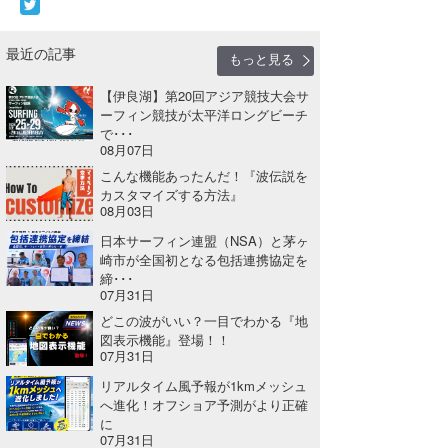
たっちー
最近の記事
もっと見る
ハンマー
【伊良湖】第20回アジア競技大会サ
まっきー
ーフィン競技が太平洋ロングビーチ
で･･･
08月07日
三輪予報士
こんな機能あったんだ！『波伝説を
小川予報士
カスタマイズする方法』
08月03日
上田純子
日本サーフィン連盟（NSA）と茅ヶ
崎市が全国初となる包括連携協定を
上條将美
締･･･
07月31日
唐澤予報士
どこの波がいい？一目でわかる『地
図表示機能』登場！！
07月31日
SancheZ
リアルタイム風予報が1kmメッシュ
ゴン
へ進化！オフショア予測がより正確
に
米山予報士
07月31日