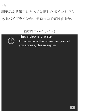
い。
喜納海人
KID
馴染みある選手にとっては慣れたポイントでも
KOBU
あるパイプラインか、モロッコで冒険するか。
KY
(2019年ハイライト)
MIN
mitz
OYZ
S.K
Soulman
VAGY
waka☆=
YUKI☆