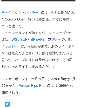
たっちー
テ・ケフケフ・バトラー
は、今月に開催され
ハンマー
たCorona Open Chinaに参加後、すぐにモロッ
コへと渡った。
まっきー
ニュージーランドが誇るキウイシュレッダーの
三輪予報士
彼は、
WSL SURF BREAKS
で語っている。
「
ラムジー
から連絡が来て、あのライトポイ
小川予報士
ントは最高だよと言われ、僕は絶対行きたいと
上田純子
思った。パイプの波には乗れないけど、その変
上條将美
わりにあのライトに乗れるんだ。」
唐澤予報士
アンカーポイントでのPro Tahghazout Bayは1月
25日から、
Volcom Pipe Pro
は1月29日から
SancheZ
開催される。
ゴン
米山予報士