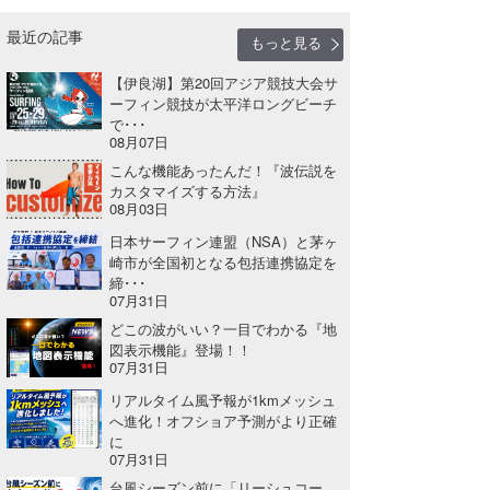
wanda
最近の記事
もっと見る
予報士 hiro.
【伊良湖】第20回アジア競技大会サ
ーフィン競技が太平洋ロングビーチ
banpaku
で･･･
08月07日
Mr.K
こんな機能あったんだ！『波伝説を
カスタマイズする方法』
08月03日
chappy
日本サーフィン連盟（NSA）と茅ヶ
Romisea
崎市が全国初となる包括連携協定を
締･･･
07月31日
どこの波がいい？一目でわかる『地
図表示機能』登場！！
07月31日
リアルタイム風予報が1kmメッシュ
へ進化！オフショア予測がより正確
に
07月31日
台風シーズン前に「リーシュコー