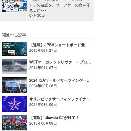
ド」の確認を。サーファーの命を守
る大切･･･
07月30日
関連する記事
【速報】JPSAショートボード最終戦「24SURF_ presents 鴨川naoプロ」終了、優勝は川合美乃里、大澤伸幸！
2015年09月27日
WCTマーガレットリヴァー・プロ、メンズR3が終了！
2014年04月07日
2024 ISAワールドサーフィンゲーム 途中経過
2024年02月26日
オリンピックサーフィンファイナル！
2024年08月06日
【速報】Uluwatu CTが終了！
2018年06月09日