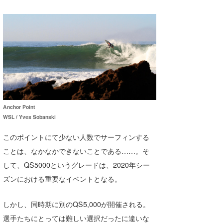
Core Surf Japan
メディア
Naoya Kimoto
波伝説アンバサダー/プロライダー
mitsuteru Kamio
SURFMEDIA
波伝説スタッフ
Yasunari Inoue
Colors MAGAZINE
福島寿実子
Yoshiyuki Obata
WAVAL
中浦“JET”章
☆加藤
波伝説
Anchor Point
arukasvision
嵯峨明日香
+☆maki☆+
WSL / Yves Sobanski
DELTA FORCE SURF
進士剛光
Aichan
このポイントにて少ない人数でサーフィンする
ことは、なかなかできないことである……。そ
CBA Films
田原啓江
chan-U
して、QS5000というグレードは、2020年シー
熊谷素子
植村未来
ECE
ズンにおける重要なイベントとなる。
NOBUFUKU
G◎Da
しかし、同時期に別のQS5,000が開催される。
大野”MAR”修聖
H
選手たちにとっては難しい選択だったに違いな