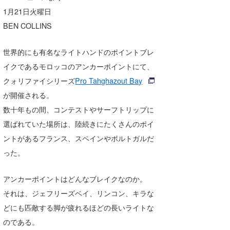
湘南
お知らせ
1月21日火曜日
今月のプレゼント
BEN COLLINS
千葉北
その他
伊豆
ルール＆How to
世界的にも有名なライトハンドのポイントブレ
イクであるモロッコのアンカーポイントにて、
千葉南
VOTE!
クォリファイシリーズ
Pro Tahghazout Bay
大阪
が開催される。
サーファーズ
数十年もの間、コンテストやサーフトリップに
四国
選ばれていた場所は、陸続きにたくさんのポイ
沖縄
ントがあるフランス、スペインやポルトガルだ
った。
アンカーポイントはどんなブレイクなのか。
それは、ジェフリーズベイ、リンコン、キラな
どにも匹敵する脚が疲れるほどの長いライトな
のである。
ライター/寄稿メディア