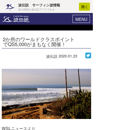
波伝説 サーフィン波情報
開く
波の情報を波伝説アプリでみる
MENU
ニュース
ヘルプ
マイホーム
2か所のワールドクラスポイント
Core Surf Japan
でQS5,000がまもなく開催！
ログイン
コンテスト
新規会員登録
2020.01.23
波伝説
ファッション/グッズ
波情報･概況
アート＆エンタメ
波予想ツール
WAVE HUNTER
コラム
気象情報
トラベル
ニュース
ショップ情報
サーフィンエリアガイド
ショップ情報
ウラナミ
会員メニュー
WSLニュースより