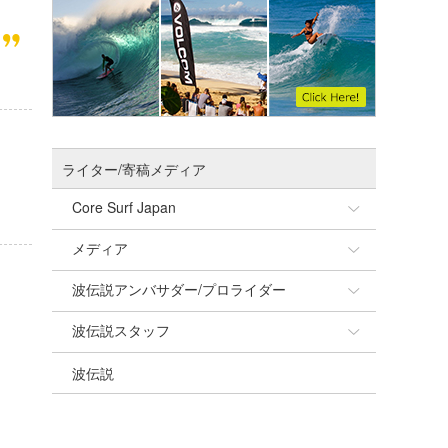
ライター/寄稿メディア
Core Surf Japan
メディア
Naoya Kimoto
波伝説アンバサダー/プロライダー
mitsuteru Kamio
SURFMEDIA
波伝説スタッフ
Yasunari Inoue
Colors MAGAZINE
福島寿実子
波伝説
Yoshiyuki Obata
WAVAL
中浦“JET”章
☆加藤
arukasvision
嵯峨明日香
+☆maki☆+