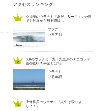
DELTA FORCE SURF
進士剛光
Aichan
アクセスランキング
CBA Films
田原啓江
chan-U
☆加藤のウラナミ『夏だ、サーフィンだ!!!
でも砂浜から帰る際は…』
熊谷素子
植村未来
ECE
ウラナミ
NOBUFUKU
G◎Da
07月31日
大野”MAR”修聖
H
喜納海人
KID
S.Kのウラナミ「九十九里沖のナニコレ!?
KOBU
首都圏CCS事業とは?」
ウラナミ
KY
08月06日
MIN
mitz
上條将美のウラナミ『人生は暇つぶ
OYZ
し？！』