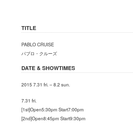
TITLE
PABLO CRUISE
パブロ・クルーズ
DATE & SHOWTIMES
2015 7.31 fri. – 8.2 sun.
7.31 fri.
[1st]Open5:30pm Start7:00pm
[2nd]Open8:45pm Start9:30pm