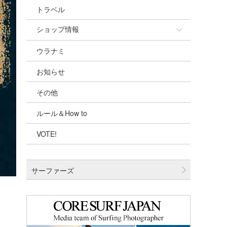
トラベル
ショップ情報
ウラナミ
ショップ情報
お知らせ
湘南
その他
千葉北
ルール＆How to
伊豆
VOTE!
千葉南
大阪
サーファーズ
四国
沖縄