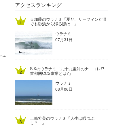
DELTA FORCE SURF
進士剛光
Aichan
アクセスランキング
CBA Films
田原啓江
chan-U
☆加藤のウラナミ『夏だ、サーフィンだ!!!
でも砂浜から帰る際は…』
熊谷素子
植村未来
ECE
ウラナミ
NOBUFUKU
G◎Da
07月31日
大野”MAR”修聖
H
シュ
喜納海人
KID
S.Kのウラナミ「九十九里沖のナニコレ!?
KOBU
首都圏CCS事業とは?」
ウラナミ
KY
08月06日
MIN
mitz
上條将美のウラナミ『人生は暇つぶ
OYZ
し？！』