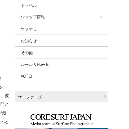
トラベル
ショップ情報
ウラナミ
ショップ情報
お知らせ
湘南
その他
千葉北
ルール＆How to
伊豆
VOTE!
千葉南
1
ッコ
大阪
た。彼
サーファーズ
四国
入門と
沖縄
が最
トへと