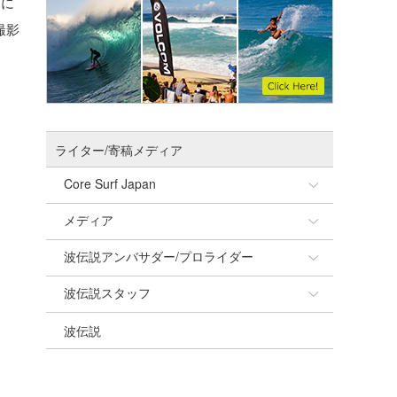
節に
撮影
ライター/寄稿メディア
Core Surf Japan
メディア
Naoya Kimoto
波伝説アンバサダー/プロライダー
mitsuteru Kamio
SURFMEDIA
波伝説スタッフ
Yasunari Inoue
Colors MAGAZINE
福島寿実子
波伝説
Yoshiyuki Obata
WAVAL
中浦“JET”章
☆加藤
arukasvision
嵯峨明日香
+☆maki☆+