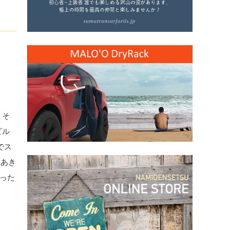
。そ
ビル
でス
をあき
担った