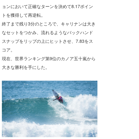
ョンにおいて正確なターンを決めて8.17ポイン
喜納海人
KID
トを獲得して再逆転。
KOBU
終了まで残り3分のところで、キャリナンは大き
なセットをつかみ、流れるようなバックハンド
KY
スナップをリップの上にヒットさせ、7.83をス
MIN
コア。
現在、世界ランキング第9位のカノア五十嵐から
mitz
大きな勝利を手にした。
OYZ
S.K
Soulman
VAGY
waka☆=
YUKI☆