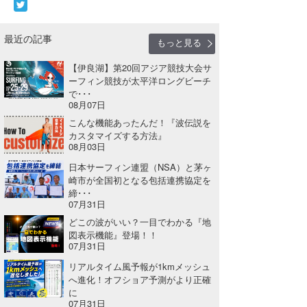
最近の記事
もっと見る
【伊良湖】第20回アジア競技大会サ
ーフィン競技が太平洋ロングビーチ
で･･･
08月07日
こんな機能あったんだ！『波伝説を
カスタマイズする方法』
08月03日
日本サーフィン連盟（NSA）と茅ヶ
崎市が全国初となる包括連携協定を
締･･･
07月31日
どこの波がいい？一目でわかる『地
図表示機能』登場！！
07月31日
リアルタイム風予報が1kmメッシュ
へ進化！オフショア予測がより正確
に
07月31日