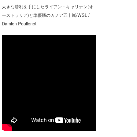
湘南
お知らせ
大きな勝利を手にしたライアン・キャリナン(オ
今月のプレゼント
ーストラリア)と準優勝のカノア五十嵐/WSL /
千葉北
その他
Damien Poullenot
伊豆
ルール＆How to
千葉南
VOTE!
大阪
サーファーズ
四国
沖縄
ライター/寄稿メディア