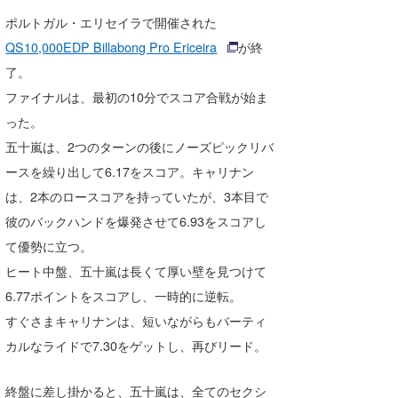
Core Surf Japan
ポルトガル・エリセイラで開催された
QS10,000EDP Billabong Pro Ericeira
が終
メディア
Naoya Kimoto
了。
波伝説アンバサダー/プロライダー
mitsuteru Kamio
SURFMEDIA
ファイナルは、最初の10分でスコア合戦が始ま
った。
波伝説スタッフ
Yasunari Inoue
Colors MAGAZINE
福島寿実子
五十嵐は、2つのターンの後にノーズピックリバ
Yoshiyuki Obata
WAVAL
中浦“JET”章
☆加藤
波伝説
ースを繰り出して6.17をスコア。キャリナン
は、2本のロースコアを持っていたが、3本目で
arukasvision
嵯峨明日香
+☆maki☆+
彼のバックハンドを爆発させて6.93をスコアし
DELTA FORCE SURF
進士剛光
Aichan
て優勢に立つ。
ヒート中盤、五十嵐は長くて厚い壁を見つけて
CBA Films
田原啓江
chan-U
6.77ポイントをスコアし、一時的に逆転。
熊谷素子
植村未来
ECE
すぐさまキャリナンは、短いながらもバーティ
カルなライドで7.30をゲットし、再びリード。
NOBUFUKU
G◎Da
大野”MAR”修聖
H
終盤に差し掛かると、五十嵐は、全てのセクシ