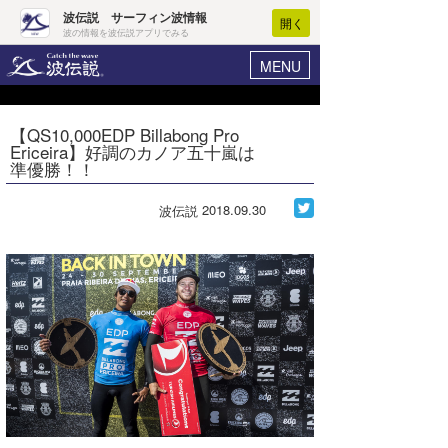
波伝説 サーフィン波情報
開く
波の情報を波伝説アプリでみる
MENU
ニュース
ヘルプ
マイホーム
【QS10,000EDP Billabong Pro
Core Surf Japan
Ericeira】好調のカノア五十嵐は
ログイン
準優勝！！
コンテスト
新規会員登録
2018.09.30
波伝説
ファッション/グッズ
波情報･概況
アート＆エンタメ
波予想ツール
WAVE HUNTER
コラム
気象情報
トラベル
ニュース
ショップ情報
サーフィンエリアガイド
ショップ情報
ウラナミ
会員メニュー