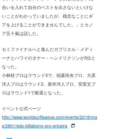
合いを入れて自分のベストを出さないといけな
いことがわかっていましたが、残念なことにギ
アを上げることができませんでした。」とカノ
ア五十嵐は話した。
セミファイナルへと進んだガブリエル・メディ
ーナとハワイのタナー・ヘンドリクソンが3位と
なった。
小林桂プロはラウンド3で、稲葉玲央プロ、大原
洋人プロはラウンド2、新井洋人プロ、安室丈プ
ロはラウンド1で敗退となった。
イベント公式ページ
http://www.worldsurfleague.com/events/2018/mq
s/2801/edp-billabong-pro-ericeira