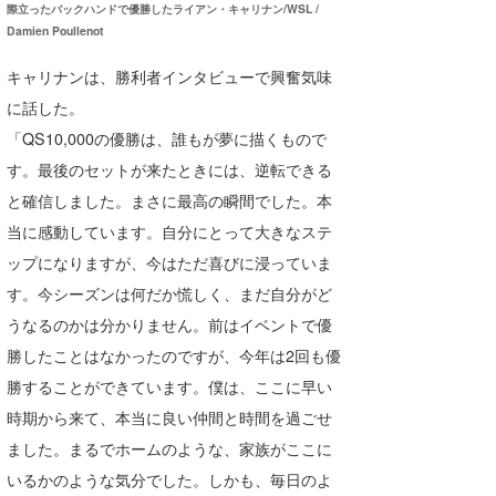
際立ったバックハンドで優勝したライアン・キャリナン/WSL /
たっちー
Damien Poullenot
キャリナンは、勝利者インタビューで興奮気味
ハンマー
に話した。
まっきー
「QS10,000の優勝は、誰もが夢に描くもので
三輪予報士
す。最後のセットが来たときには、逆転できる
と確信しました。まさに最高の瞬間でした。本
小川予報士
当に感動しています。自分にとって大きなステ
上田純子
ップになりますが、今はただ喜びに浸っていま
す。今シーズンは何だか慌しく、まだ自分がど
上條将美
うなるのかは分かりません。前はイベントで優
唐澤予報士
勝したことはなかったのですが、今年は2回も優
勝することができています。僕は、ここに早い
SancheZ
時期から来て、本当に良い仲間と時間を過ごせ
ゴン
ました。まるでホームのような、家族がここに
いるかのような気分でした。しかも、毎日のよ
米山予報士