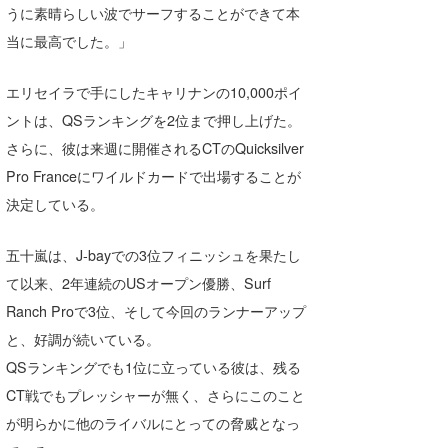
うに素晴らしい波でサーフすることができて本
wanda
当に最高でした。」
予報士 hiro.
エリセイラで手にしたキャリナンの10,000ポイ
banpaku
ントは、QSランキングを2位まで押し上げた。
さらに、彼は来週に開催されるCTのQuicksilver
Mr.K
Pro Franceにワイルドカードで出場することが
chappy
決定している。
Romisea
五十嵐は、J-bayでの3位フィニッシュを果たし
て以来、2年連続のUSオープン優勝、Surf
Ranch Proで3位、そして今回のランナーアップ
と、好調が続いている。
QSランキングでも1位に立っている彼は、残る
CT戦でもプレッシャーが無く、さらにこのこと
が明らかに他のライバルにとっての脅威となっ