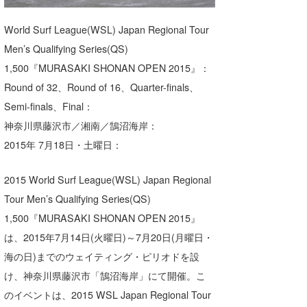
湘南
お知らせ
今月のプレゼント
World Surf League(WSL) Japan Regional Tour
千葉北
その他
Men’s Qualifying Series(QS)
伊豆
ルール＆How to
1,500『MURASAKI SHONAN OPEN 2015』：
Round of 32、Round of 16、Quarter-finals、
千葉南
VOTE!
Semi-finals、Final：
大阪
神奈川県藤沢市／湘南／鵠沼海岸：
2015年 7月18日・土曜日：
サーファーズ
四国
沖縄
2015 World Surf League(WSL) Japan Regional
Tour Men’s Qualifying Series(QS)
1,500『MURASAKI SHONAN OPEN 2015』
は、2015年7月14日(火曜日)～7月20日(月曜日・
海の日)までのウェイティング・ピリオドを設
け、神奈川県藤沢市「鵠沼海岸」にて開催。こ
のイベントは、2015 WSL Japan Regional Tour
ライター/寄稿メディア