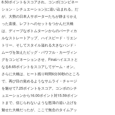
8.50ポイントをスコアされ、コンボ(コンビネー
ション・シチュエーション)に追い込まれる。だ
が、大勢の日本人サポーターたちが静まりかえ
った直後、レフトへのセットをつかんだ大橋
は、ディープなボトムターンからのバーティカ
ルなストレートアップ、ハイスピード・リエン
トリー、そしてスタイル溢れる大きなハンド・
ムーヴを加えたビッグ・パワフル・カーヴィン
グをコンビネーションさせ、Finalハイエストと
なる8.65ポイントをスコアしてゲーム・オン。
さらに大橋は、ヒート残り時間6分30秒のところ
で、再び目の覚めるようなサムライ・チャージ
を魅せて7.25ポイントをスコア。コンボのシチ
ュエーションから16.00ポイント対15.59ポイン
トまで、信じられないような怒濤の追い上げを
魅せた大橋だったが、ここで無念のタイムアッ