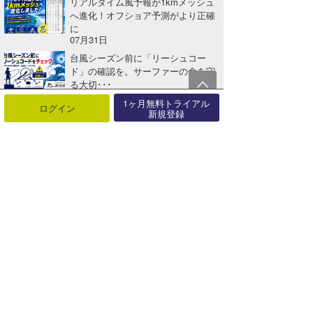
リアルタイム風予報が1kmメッシュ
へ進化！オフショア予測がより正確
に
07月31日
台風シーズン前に「リーシュコー
ド」の確認を。サーファーの命を守
る大切･･･
07月30日
1ヶ月無料トライアル
ログイン
新規登録
関連する記事
「TAITO BEACH CLUB CLASSIC」が3年ぶりに開催！【AD】
2022年05月13日
JABサーキット『第2回 KJ辻堂震災チャリティCUP』、8/10(日)に延期！
2014年06月12日
『2016東京都知事杯・SEVEN X TOKYO SURF MASTERS』7/30（土）開催、5/9（月）よりエントリー開始！