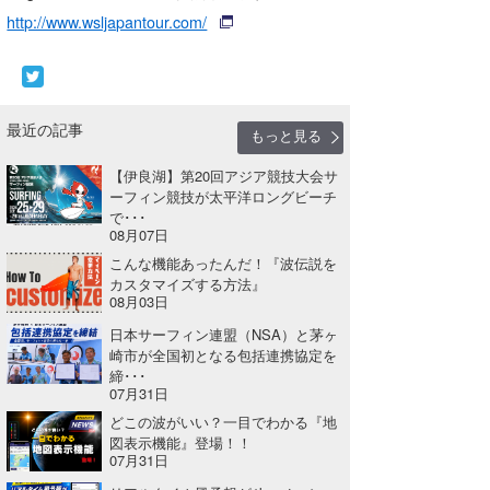
http://www.wsljapantour.com/
最近の記事
もっと見る
【伊良湖】第20回アジア競技大会サ
ーフィン競技が太平洋ロングビーチ
で･･･
08月07日
こんな機能あったんだ！『波伝説を
カスタマイズする方法』
08月03日
日本サーフィン連盟（NSA）と茅ヶ
崎市が全国初となる包括連携協定を
締･･･
07月31日
どこの波がいい？一目でわかる『地
図表示機能』登場！！
07月31日