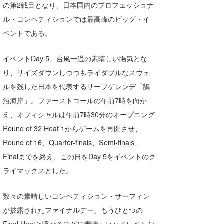
の第2戦目となり、日本国内のプロフェッショナ
Core Surf Japan
ル・コンペティションでは最高峰のビッグ・イ
メディア
Naoya Kimoto
ベントである。
波伝説アンバサダー/プロライダー
mitsuteru Kamio
SURFMEDIA
イベントDay 5、台風一過の素晴しい陽気とな
波伝説スタッフ
り、サイズダウンしつつもライダブルなスウェ
Yasunari Inoue
Colors MAGAZINE
福島寿実子
ルを残した日本を代表するサーフゲレンデ「鵠
Yoshiyuki Obata
WAVAL
中浦“JET”章
☆加藤
波伝説
沼海岸」。ファーストコールの午前7時を向か
arukasvision
嵯峨明日香
+☆maki☆+
え、オフィシャルは午前7時30分のオープニング
Round of 32 Heat 1からゲームを再開させ、
DELTA FORCE SURF
進士剛光
Aichan
Round of 16、Quarter-finals、Semi-finals、
CBA Films
田原啓江
chan-U
Finalまでを終え、この日をDay 5をイベントのク
ライマックスとした。
熊谷素子
植村未来
ECE
NOBUFUKU
G◎Da
数々の素晴しいコンペティション・サーフィン
が披露されたファイナルデー、もうひとつの
大野”MAR”修聖
H
Final Heatと呼べるほどに素晴しいハイレベルな