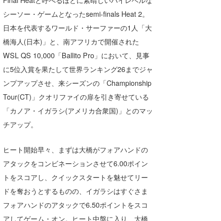
喜納海人
KID
シーソー・ゲームとなったsemi-finals Heat 2。
日本を代表するワールド・サーファーの1人「大
KOBU
橋海人(日本)」と、南アフリカで開催された
KY
WSL QS 10,000「Ballito Pro」において、見事
に5位入賞を果たして世界ランキング26までジャ
MIN
ンプアップさせ、来シーズンの「Championship
mitz
Tour(CT)」クオリファイの扉を引き寄せている
「カノア・イガラシ(アメリカ合衆国)」とのマッ
OYZ
チアップ。
S.K
ヒート開始早々、まずは大橋がフォアハンドの
Soulman
アタックをコンビネーションさせて6.00ポイン
VAGY
トをスコアし、クイックスタートを魅せてリー
ドを奪おうとするものの、イガラシはすぐさま
waka☆=
フォアハンドのアタックで6.50ポイントをスコ
YUKI☆
アしてゲーム・オン。ヒート中盤に入り、大橋