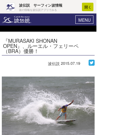
波伝説 サーフィン波情報
開く
波の情報を波伝説アプリでみる
MENU
ニュース
ヘルプ
マイホーム
『MURASAKI SHONAN
Core Surf Japan
OPEN』、ルーエル・フェリーペ
ログイン
（BRA）優勝！
コンテスト
新規会員登録
2015.07.19
波伝説
ファッション/グッズ
波情報･概況
アート＆エンタメ
波予想ツール
WAVE HUNTER
コラム
気象情報
トラベル
ニュース
ショップ情報
サーフィンエリアガイド
ショップ情報
ウラナミ
会員メニュー