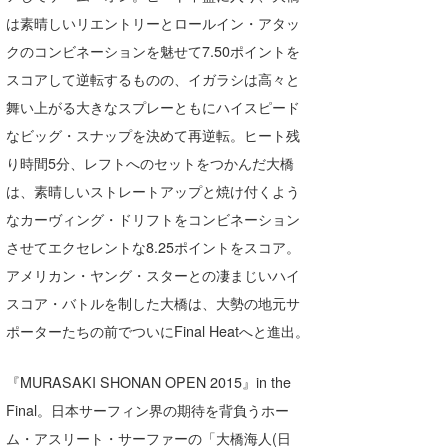
は素晴しいリエントリーとロールイン・アタッ
たっちー
クのコンビネーションを魅せて7.50ポイントを
ハンマー
スコアして逆転するものの、イガラシは高々と
舞い上がる大きなスプレーともにハイスピード
まっきー
なビッグ・スナップを決めて再逆転。ヒート残
三輪予報士
り時間5分、レフトへのセットをつかんだ大橋
は、素晴しいストレートアップと焼け付くよう
小川予報士
なカーヴィング・ドリフトをコンビネーション
上田純子
させてエクセレントな8.25ポイントをスコア。
上條将美
アメリカン・ヤング・スターとの凄まじいハイ
スコア・バトルを制した大橋は、大勢の地元サ
唐澤予報士
ポーターたちの前でついにFinal Heatへと進出。
SancheZ
『MURASAKI SHONAN OPEN 2015』in the
ゴン
Final。日本サーフィン界の期待を背負うホー
ム・アスリート・サーファーの「大橋海人(日
米山予報士