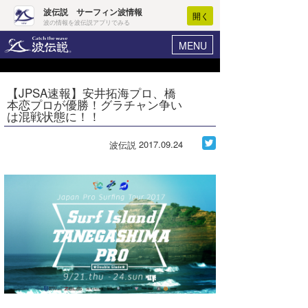
波伝説 サーフィン波情報
開く
波の情報を波伝説アプリでみる
MENU
ニュース
ヘルプ
マイホーム
【JPSA速報】安井拓海プロ、橋
Core Surf Japan
本恋プロが優勝！グラチャン争い
ログイン
は混戦状態に！！
コンテスト
新規会員登録
2017.09.24
波伝説
ファッション/グッズ
波情報･概況
アート＆エンタメ
波予想ツール
WAVE HUNTER
コラム
気象情報
トラベル
ニュース
ショップ情報
サーフィンエリアガイド
ショップ情報
ウラナミ
会員メニュー