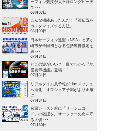
ーフィン競技が太平洋ロングビーチ
で･･･
たっちー
08月07日
こんな機能あったんだ！『波伝説を
ハンマー
カスタマイズする方法』
08月03日
まっきー
日本サーフィン連盟（NSA）と茅ヶ
崎市が全国初となる包括連携協定を
三輪予報士
締･･･
07月31日
小川予報士
どこの波がいい？一目でわかる『地
図表示機能』登場！！
上田純子
07月31日
上條将美
リアルタイム風予報が1kmメッシュ
へ進化！オフショア予測がより正確
に
唐澤予報士
07月31日
台風シーズン前に「リーシュコー
SancheZ
ド」の確認を。サーファーの命を守
る大切･･･
ゴン
07月30日
米山予報士