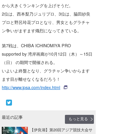
から大きくランキングを上げそうだ。
喜納海人
KID
2位は、西本梨乃ジュリプロ、3位は、脇田紗良
KOBU
プロと野呂玲花プロとなり、男女ともグラチャ
ン争いがますます熾烈になってきている。
KY
MIN
第7戦は、CHIBA ICHINOMIYA PRO
supported by 湾岸画廊が10月12日（木）～15日
mitz
（日） の期間で開催される。
OYZ
いよいよ終盤となり、グラチャン争いからます
ます目が離せなくなるだろう！
S.K
http://www.jpsa.com/index.html
Soulman
VAGY
最近の記事
waka☆=
もっと見る
【伊良湖】第20回アジア競技大会サ
YUKI☆