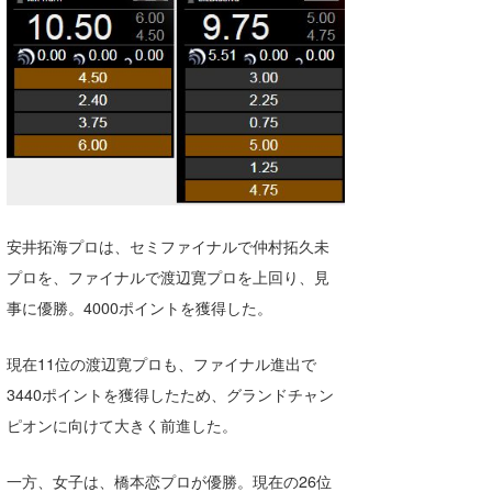
Core Surf Japan
メディア
Naoya Kimoto
波伝説アンバサダー/プロライダー
mitsuteru Kamio
SURFMEDIA
波伝説スタッフ
Yasunari Inoue
Colors MAGAZINE
福島寿実子
Yoshiyuki Obata
WAVAL
中浦“JET”章
☆加藤
波伝説
安井拓海プロは、セミファイナルで仲村拓久未
arukasvision
嵯峨明日香
+☆maki☆+
プロを、ファイナルで渡辺寛プロを上回り、見
DELTA FORCE SURF
進士剛光
Aichan
事に優勝。4000ポイントを獲得した。
CBA Films
田原啓江
chan-U
現在11位の渡辺寛プロも、ファイナル進出で
熊谷素子
植村未来
ECE
3440ポイントを獲得したため、グランドチャン
ピオンに向けて大きく前進した。
NOBUFUKU
G◎Da
大野”MAR”修聖
H
一方、女子は、橋本恋プロが優勝。現在の26位