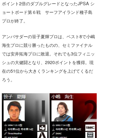
ポイント2倍のダブルグレードとなったJPSA シ
湘南
お知らせ
今月のプレゼント
ョートボード第６戦 サーフアイランド種子島
千葉北
その他
プロが終了。
伊豆
ルール＆How to
アンバサダーの笹子夏輝プロは、ベスト8で小嶋
千葉南
VOTE!
海生プロに競り勝ったものの、セミファイナル
では安井拓海プロに敗退。それでも3位フィニッ
大阪
シュの大健闘となり、2920ポイントを獲得。現
サーファーズ
四国
在の51位から大きくランキングを上げてくるだ
ろう。
沖縄
ライター/寄稿メディア