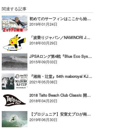
関連する記事
wanda
初めてのサーフィンはここから始めよう！NSAプールスクール2/17（日）・3/17（日）開催！【AD】
予報士 hiro.
2019年01月24日
banpaku
「波乗りジャパン／NAMINORI JAPAN」 マーケティング独占契約締結により体制を強化！
2018年03月29日
Mr.K
JPSAロング第4戦『Blue Eco System All Japan Pro』｜嵯峨明日香のJPSAレポート
chappy
2015年09月03日
Romisea
『湘南・辻堂』54th maboroyal KJ cup 2021エントリー受付開始！【AD】
2021年05月08日
2018 Taito Beach Club Classic 開催のご案内 / エントリー受付スタート!!
2018年04月20日
【プロジュニア】安室丈プロが南アフリカのバリトで4位フィニッシュ！
2019年06月30日