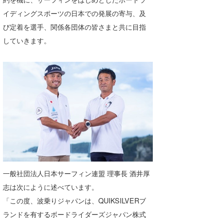
喜納海人
KID
イディングスポーツの日本での発展の寄与、及
び定着を選手、関係各団体の皆さまと共に目指
KOBU
していきます。
KY
MIN
mitz
OYZ
S.K
Soulman
VAGY
一般社団法人日本サーフィン連盟 理事長 酒井厚
志は次にように述べています。
waka☆=
「この度、波乗りジャパンは、QUIKSILVERブ
YUKI☆
ランドを有するボードライダーズジャパン株式