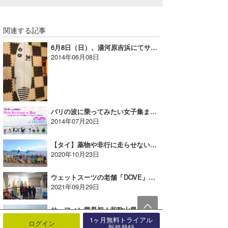
関連する記事
6月8日（日）、湯河原吉浜にてサーフボード盗難発生!!
2014年06月08日
バリの波に乗ってみたい女子集まれ！GIRLS SURFCAMP IN BALI★波伝説ユーザー特典付き
2014年07月20日
【タイ】薬物や非行に走らせない！「サーフィンスクール」で子供達の居場所を【AD】
2020年10月23日
ウェットスーツの老舗「DOVE」がスタッフを募集！【AD】
2021年09月29日
サーフィン業界初！和歌山県サーフィン連盟が緑綬褒章を受章
2015年11月02日
1ヶ月無料トライアル
ログイン
新規登録