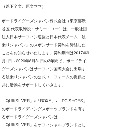
湘南
お知らせ
（以下全文、原文ママ）
今月のプレゼント
千葉北
その他
ボードライダーズジャパン株式会社（東京都渋
伊豆
ルール＆How to
谷区 代表取締役：サミー・ユー）は、一般社団
法人日本サーフィン連盟と日本代表チーム「波
千葉南
VOTE!
乗りジャパン」のスポンサード契約を締結した
大阪
ことをお知らせいたします。契約期間は2017年9
月1日～2020年8月31日の3年間で、ボードライ
サーファーズ
四国
ダーズジャパンはサーフィン国際大会に出場す
沖縄
る波乗りジャパンの公式ユニフォームの提供と
共に活動をサポートしていきます。
「QUIKSILVER」×「ROXY」×「DC SHOES」
のボードライディングスポーツブランドを有す
るボードライダーズジャパンは
ライター/寄稿メディア
「QUIKSILVER」をオフィシャルブランドとし