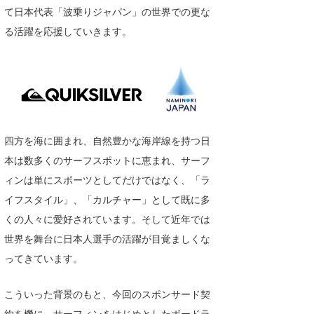
て日本代表「波乗りジャパン」の世界での更な
Core Surf Japan
る活躍を応援していきます。
メディア
Naoya Kimoto
波伝説アンバサダー/プロライダー
mitsuteru Kamio
SURFMEDIA
波伝説スタッフ
Yasunari Inoue
Colors MAGAZINE
福島寿実子
Yoshiyuki Obata
WAVAL
中浦“JET”章
☆加藤
波伝説
四方を海に囲まれ、自然豊かな海岸線を持つ日
arukasvision
嵯峨明日香
+☆maki☆+
本は数多くのサーフスポットに恵まれ、サーフ
ィンは単にスポーツとしてだけではなく、「ラ
DELTA FORCE SURF
進士剛光
Aichan
イフスタイル」、「カルチャー」として既に多
CBA Films
田原啓江
chan-U
くの人々に愛好されています。そして近年では
世界を舞台に日本人選手の活躍が目覚ましくな
熊谷素子
植村未来
ECE
ってきています。
NOBUFUKU
G◎Da
こういった背景のもと、今回のスポンサード契
大野”MAR”修聖
H
約を機に、サーフィンをはじめとしたボードラ