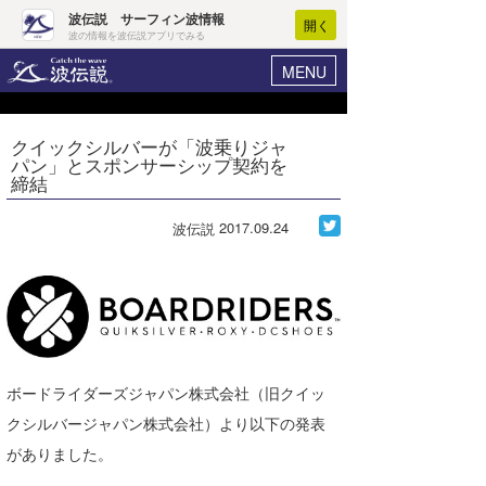
波伝説 サーフィン波情報
開く
波の情報を波伝説アプリでみる
MENU
ニュース
ヘルプ
マイホーム
クイックシルバーが「波乗りジャ
Core Surf Japan
パン」とスポンサーシップ契約を
ログイン
締結
コンテスト
新規会員登録
2017.09.24
波伝説
ファッション/グッズ
波情報･概況
アート＆エンタメ
波予想ツール
WAVE HUNTER
コラム
気象情報
トラベル
ニュース
ボードライダーズジャパン株式会社（旧クイッ
ショップ情報
サーフィンエリアガイド
クシルバージャパン株式会社）より以下の発表
がありました。
ショップ情報
ウラナミ
会員メニュー