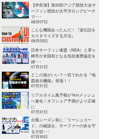
【伊良湖】第20回アジア競技大会サ
ーフィン競技が太平洋ロングビーチ
で･･･
08月07日
こんな機能あったんだ！『波伝説を
カスタマイズする方法』
08月03日
日本サーフィン連盟（NSA）と茅ヶ
崎市が全国初となる包括連携協定を
締･･･
07月31日
どこの波がいい？一目でわかる『地
図表示機能』登場！！
07月31日
リアルタイム風予報が1kmメッシュ
へ進化！オフショア予測がより正確
に
07月31日
台風シーズン前に「リーシュコー
ド」の確認を。サーファーの命を守
る大切･･･
07月30日