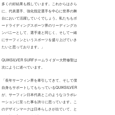
多くの好結果も残しています。これからはさら
wanda
に、代表選手、強化指定選手を中心に世界の舞
台において活躍していくでしょう。私たちもボ
予報士 hiro.
ードライディングスポーツ界のリーディングカ
banpaku
ンパニーとして、選手達と同じく、そして一緒
にサーフィンというスポーツを盛り上げていき
Mr.K
たいと思っております。」
chappy
QUIKSILVER SURFチームライダー大野修聖は
Romisea
次にように述べています。
「長年サーフィン界を牽引してきて、そして僕
自身もサポートしてもらっているQUIKSILVER
が、サーフィン日本代表とこのようなコラボレ
ーションに至った事を誇りに思っています。こ
のデザインマークは日本らしさが出ていて、と