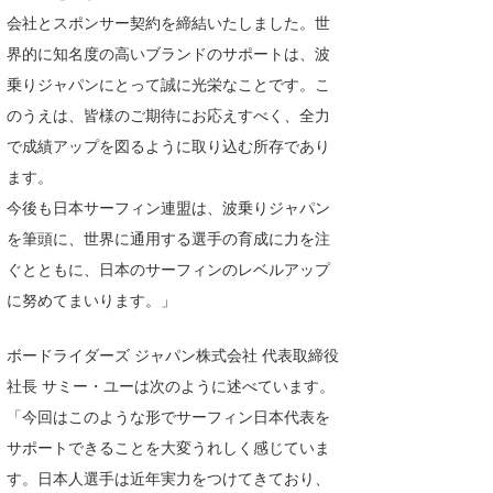
会社とスポンサー契約を締結いたしました。世
たっちー
界的に知名度の高いブランドのサポートは、波
ハンマー
乗りジャパンにとって誠に光栄なことです。こ
のうえは、皆様のご期待にお応えすべく、全力
まっきー
で成績アップを図るように取り込む所存であり
三輪予報士
ます。
今後も日本サーフィン連盟は、波乗りジャパン
小川予報士
を筆頭に、世界に通用する選手の育成に力を注
上田純子
ぐとともに、日本のサーフィンのレベルアップ
に努めてまいります。」
上條将美
唐澤予報士
ボードライダーズ ジャパン株式会社 代表取締役
社長 サミー・ユーは次のように述べています。
SancheZ
「今回はこのような形でサーフィン日本代表を
ゴン
サポートできることを大変うれしく感じていま
す。日本人選手は近年実力をつけてきており、
米山予報士