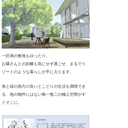
wanda
予報士 hiro.
banpaku
Mr.K
一区画の敷地もゆったり。
chappy
お隣さんとの距離も気にせず過ごせ、まるでリ
Romisea
ゾートのような暮らしが手に入ります。
海と緑の両方の良いとこどりの生活を満喫でき
る、他の物件にはない唯一無二の極上空間がす
ぐそこに。