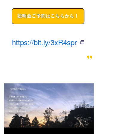
Core Surf Japan
メディア
Naoya Kimoto
波伝説アンバサダー/プロライダー
mitsuteru Kamio
SURFMEDIA
https://bit.ly/3xR4spr
波伝説スタッフ
Yasunari Inoue
Colors MAGAZINE
福島寿実子
Yoshiyuki Obata
WAVAL
中浦“JET”章
☆加藤
波伝説
arukasvision
嵯峨明日香
+☆maki☆+
DELTA FORCE SURF
進士剛光
Aichan
CBA Films
田原啓江
chan-U
熊谷素子
植村未来
ECE
NOBUFUKU
G◎Da
大野”MAR”修聖
H