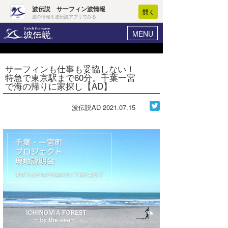
波伝説 サーフィン波情報
開く
波の情報を波伝説アプリでみる
MENU
ニュース
ヘルプ
マイホーム
サーフィンも仕事も妥協しない！
Core Surf Japan
特急で東京駅まで60分。千葉一宮
ログイン
で海の帰りに家探し【AD】
コンテスト
新規会員登録
波伝説AD
2021.07.15
ファッション/グッズ
波情報･概況
アート＆エンタメ
波予想ツール
WAVE HUNTER
コラム
気象情報
トラベル
ニュース
ショップ情報
サーフィンエリアガイド
ショップ情報
ウラナミ
会員メニュー