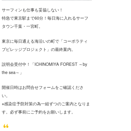
湘南
お知らせ
今月のプレゼント
サーフィンも仕事も妥協しない！
千葉北
その他
特急で東京駅まで60分！毎日海に入れるサーフ
タウン千葉・一宮町。
伊豆
ルール＆How to
千葉南
東京に毎日通える海沿いの町で「コーポラティ
VOTE!
ブビレッジプロジェクト」の最終案内。
大阪
サーファーズ
説明会受付中！「ICHINOMIYA FOREST ～by
四国
the sea～」
沖縄
開催日時はお問合せフォームをご確認くださ
い。
※感染症予防対策の為一組ずつのご案内となりま
す。必ず事前にご予約をお願いします。
ライター/寄稿メディア