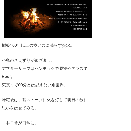
喜納海人
KID
KOBU
KY
MIN
樹齢100年以上の樹と共に暮らす贅沢。
mitz
小鳥のさえずりがめざまし。
OYZ
アフターサーフはハンモックで昼寝やテラスで
Beer。
S.K
東京まで60分とは思えない別世界。
Soulman
帰宅後は、薪ストーブに火を灯して明日の波に
VAGY
思いをはせてみる。
waka☆=
「非日常が日常に」
YUKI☆