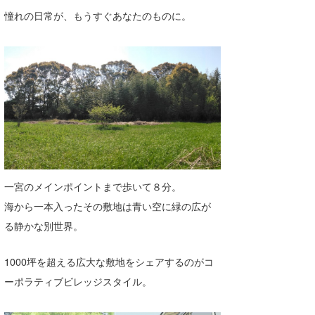
憧れの日常が、もうすぐあなたのものに。
たっちー
ハンマー
まっきー
三輪予報士
小川予報士
上田純子
一宮のメインポイントまで歩いて８分。
上條将美
海から一本入ったその敷地は青い空に緑の広が
唐澤予報士
る静かな別世界。
SancheZ
1000坪を超える広大な敷地をシェアするのがコ
ゴン
ーポラティブビレッジスタイル。
米山予報士