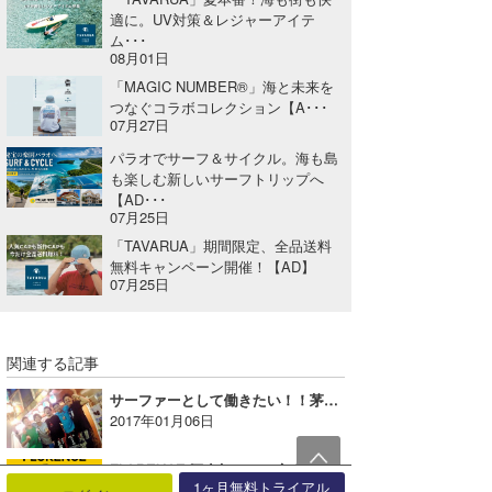
適に。UV対策＆レジャーアイテ
ム･･･
08月01日
「MAGIC NUMBER®」海と未来を
つなぐコラボコレクション【A･･･
07月27日
パラオでサーフ＆サイクル。海も島
も楽しむ新しいサーフトリップへ
【AD･･･
07月25日
「TAVARUA」期間限定、全品送料
無料キャンペーン開催！【AD】
07月25日
関連する記事
サーファーとして働きたい！！茅ヶ崎に移住しませんか？？【広告】
2017年01月06日
FLORENCE 国内初となる実店舗がポップアップ・ストアとして湘南T-SITEにオープン【AD】
1ヶ月無料トライアル
2023年06月30日